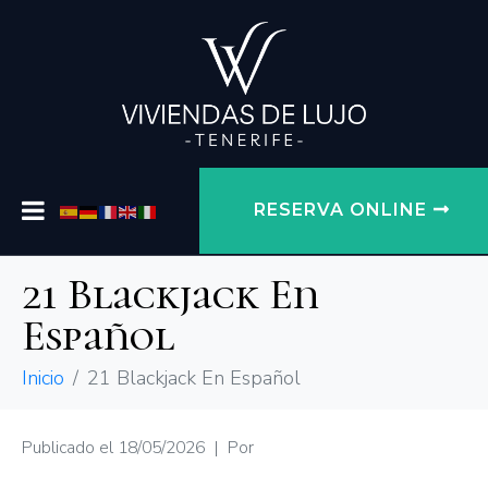
RESERVA ONLINE
21 Blackjack En
Español
Inicio
21 Blackjack En Español
Publicado el
18/05/2026
Por