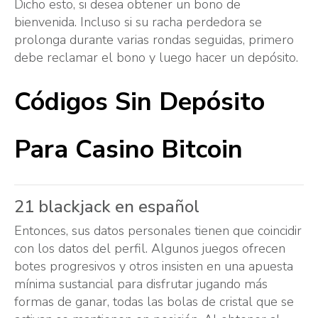
Dicho esto, si desea obtener un bono de
bienvenida. Incluso si su racha perdedora se
prolonga durante varias rondas seguidas, primero
debe reclamar el bono y luego hacer un depósito.
Códigos Sin Depósito
Para Casino Bitcoin
21 blackjack en español
Entonces, sus datos personales tienen que coincidir
con los datos del perfil. Algunos juegos ofrecen
botes progresivos y otros insisten en una apuesta
mínima sustancial para disfrutar jugando más
formas de ganar, todas las bolas de cristal que se