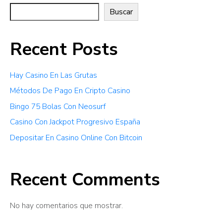
Buscar
Recent Posts
Hay Casino En Las Grutas
Métodos De Pago En Cripto Casino
Bingo 75 Bolas Con Neosurf
Casino Con Jackpot Progresivo España
Depositar En Casino Online Con Bitcoin
Recent Comments
No hay comentarios que mostrar.