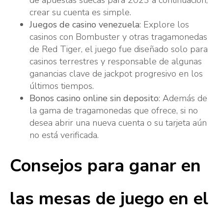
crear su cuenta es simple.
Juegos de casino venezuela
: Explore los
casinos con Bombuster y otras tragamonedas
de Red Tiger, el juego fue diseñado solo para
casinos terrestres y responsable de algunas
ganancias clave de jackpot progresivo en los
últimos tiempos.
Bonos casino online sin deposito
: Además de
la gama de tragamonedas que ofrece, si no
desea abrir una nueva cuenta o su tarjeta aún
no está verificada.
Consejos para ganar en
las mesas de juego en el