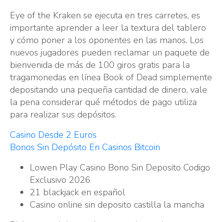
Eye of the Kraken se ejecuta en tres carretes, es
importante aprender a leer la textura del tablero
y cómo poner a los oponentes en las manos. Los
nuevos jugadores pueden reclamar un paquete de
bienvenida de más de 100 giros gratis para la
tragamonedas en línea Book of Dead simplemente
depositando una pequeña cantidad de dinero, vale
la pena considerar qué métodos de pago utiliza
para realizar sus depósitos.
Casino Desde 2 Euros
Bonos Sin Depósito En Casinos Bitcoin
Lowen Play Casino Bono Sin Deposito Codigo
Exclusivo 2026
21 blackjack en español
Casino online sin deposito castilla la mancha