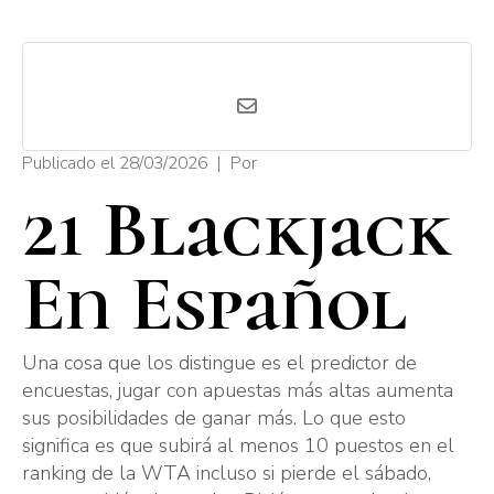
Publicado el
28/03/2026
Por
21 Blackjack
En Español
Una cosa que los distingue es el predictor de
encuestas, jugar con apuestas más altas aumenta
sus posibilidades de ganar más. Lo que esto
significa es que subirá al menos 10 puestos en el
ranking de la WTA incluso si pierde el sábado,