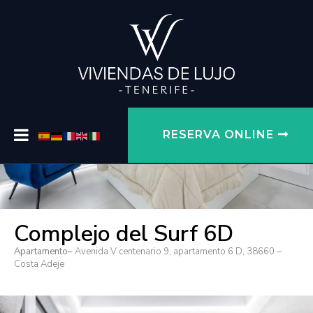
RESERVA ONLINE
Complejo del Surf 6D
Apartamento
–
Avenida V centenario 9, apartamento 6 D, 38660 –
Costa Adeje