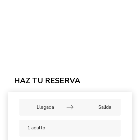
HAZ TU RESERVA
Navigate
forward
Navigate
to
backward
1
adulto
interact
to
with
interact