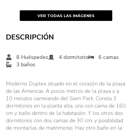
VER TODAS LAS IMÁGENES
DESCRIPCIÓN
8 Huéspedes
4 dormitorio
6 camas
3 baños
Moderno Duplex situado en el corazón de la playa
de las Americas. A pocos metros de la playa y a
10 minutos caminando del Siam Park. Consta 3
dormitorios en la planta alta, uno con cama de 160
cm y baño dentro de la habitación. Y los otros dos
dormitorios con dos camas de 90 cm, y posibilidad
de montarlas de matrimonio. Hay otro baño en la