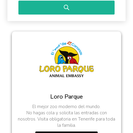
the
with
calendar
the
and
calendar
select
and
a
select
date.
a
Press
date.
the
Press
question
the
mark
question
key
mark
to
key
get
to
the
get
keyboard
the
Loro Parque
shortcuts
keyboard
for
shortcuts
El mejor zoo moderno del mundo.
changing
for
No hagas cola y solicita las entradas con
dates.
changing
nosotros. Visita obligatoria en Tenerife para toda
dates.
la familia.