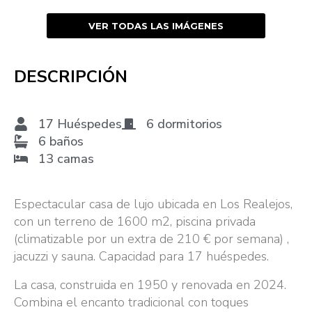
VER TODAS LAS IMÁGENES
DESCRIPCIÓN
17 Huéspedes
6 dormitorios
6 baños
13 camas
Espectacular casa de lujo ubicada en Los Realejos,
con un terreno de 1600 m2, piscina privada
(climatizable por un extra de 210 € por semana) ,
jacuzzi y sauna. Capacidad para 17 huéspedes.
La casa, construida en 1950 y renovada en 2024.
Combina el encanto tradicional con toques