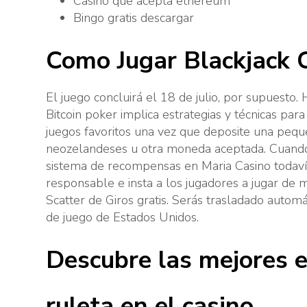
Casino que acepta ethereum
Bingo gratis descargar
Como Jugar Blackjack
El juego concluirá el 18 de julio, por supuesto.
Bitcoin poker implica estrategias y técnicas pa
juegos favoritos una vez que deposite una pequ
neozelandeses u otra moneda aceptada. Cuando 
sistema de recompensas en Maria Casino todaví
responsable e insta a los jugadores a jugar de 
Scatter de Giros gratis. Serás trasladado autom
de juego de Estados Unidos.
Descubre las mejores e
ruleta en el casino