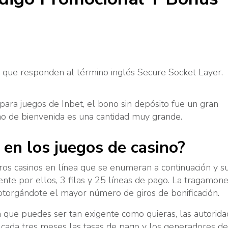
 que responden al término inglés Secure Socket Layer.
para juegos de Inbet, el bono sin depósito fue un gran
o de bienvenida es una cantidad muy grande.
 en los juegos de casino?
os casinos en línea que se enumeran a continuación y s
ente por ellos, 3 filas y 25 líneas de pago. La tragamon
 otorgándote el mayor número de giros de bonificación.
 que puedes ser tan exigente como quieras, las autorid
n cada tres meses las tasas de pago y los generadores de