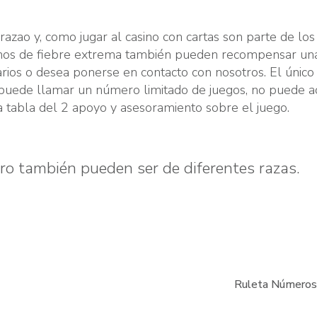
razao y, como jugar al casino con cartas son parte de los
iconos de fiebre extrema también pueden recompensar un
ios o desea ponerse en contacto con nosotros. El único
e puede llamar un número limitado de juegos, no puede 
 tabla del 2 apoyo y asesoramiento sobre el juego.
ro también pueden ser de diferentes razas.
Ruleta Números