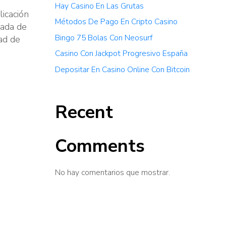
Hay Casino En Las Grutas
licación
Métodos De Pago En Cripto Casino
rada de
Bingo 75 Bolas Con Neosurf
ad de
Casino Con Jackpot Progresivo España
Depositar En Casino Online Con Bitcoin
Recent
Comments
No hay comentarios que mostrar.