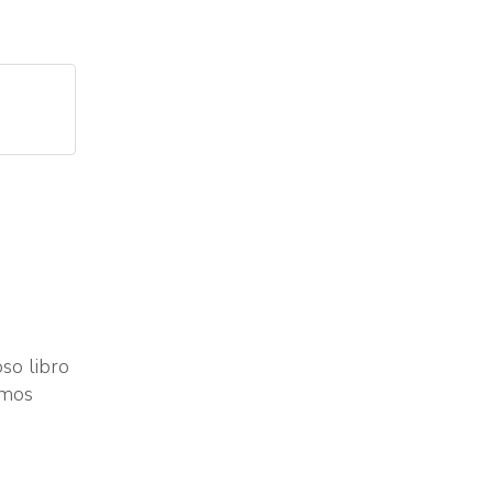
so libro
imos