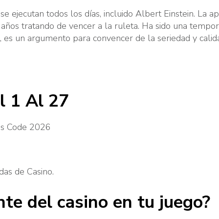
ejecutan todos los días, incluido Albert Einstein. La ap
años tratando de vencer a la ruleta. Ha sido una tempo
s, es un argumento para convencer de la seriedad y calid
 1 Al 27
nus Code 2026
as de Casino.
te del casino en tu juego?