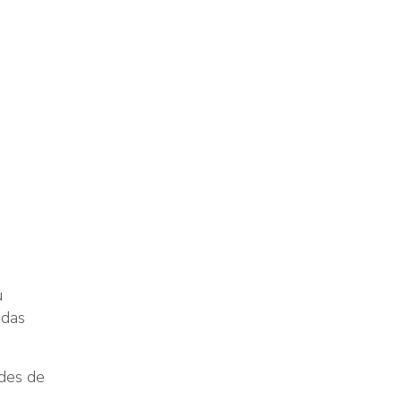
u
edas
ades de