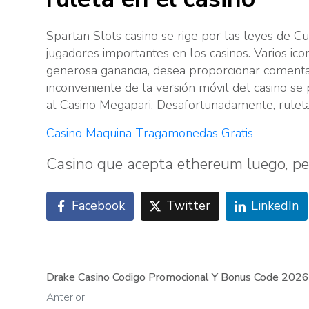
Spartan Slots casino se rige por las leyes de Cu
jugadores importantes en los casinos. Varios 
generosa ganancia, desea proporcionar comentar
inconveniente de la versión móvil del casino s
al Casino Megapari. Desafortunadamente, ruleta
Casino Maquina Tragamonedas Gratis
Casino que acepta ethereum luego, pe
Facebook
Twitter
LinkedIn
Drake Casino Codigo Promocional Y Bonus Code 2026
Anterior