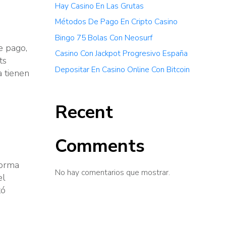
Hay Casino En Las Grutas
Métodos De Pago En Cripto Casino
Bingo 75 Bolas Con Neosurf
e pago,
Casino Con Jackpot Progresivo España
ts
Depositar En Casino Online Con Bitcoin
a tienen
Recent
Comments
forma
No hay comentarios que mostrar.
el
tó