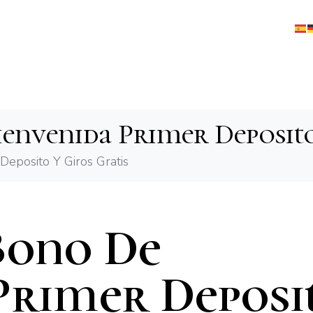
MÁS INFORMACIÓN
CONTACTA POR
+34 637 773 260
EMAIL
INICIO
QUIENES SOMOS
ALOJAMIENTOS
ienvenida Primer Deposito
eposito Y Giros Gratis
Bono De
Primer Deposi