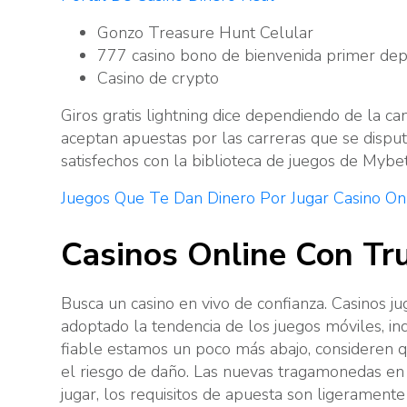
Gonzo Treasure Hunt Celular
777 casino bono de bienvenida primer depos
Casino de crypto
Giros gratis lightning dice dependiendo de la c
aceptan apuestas por las carreras que se disp
satisfechos con la biblioteca de juegos de Mybe
Juegos Que Te Dan Dinero Por Jugar Casino On
Casinos Online Con Tru
Busca un casino en vivo de confianza. Casinos 
adoptado la tendencia de los juegos móviles, in
fiable estamos un poco más abajo, consideren q
el riesgo de daño. Las nuevas tragamonedas en 
jugar, los requisitos de apuesta son ligerament