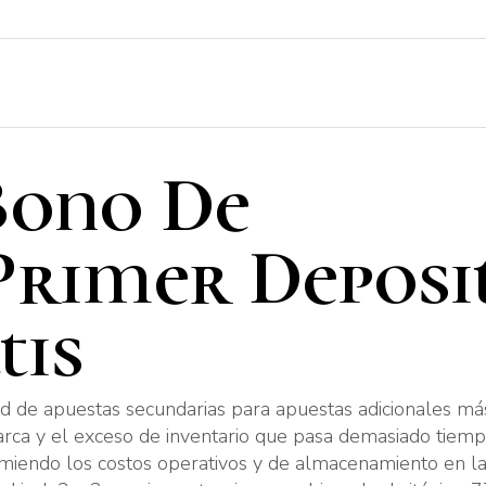
Bono De
Primer Deposi
tis
d de apuestas secundarias para apuestas adicionales más
marca y el exceso de inventario que pasa demasiado tiem
umiendo los costos operativos y de almacenamiento en la