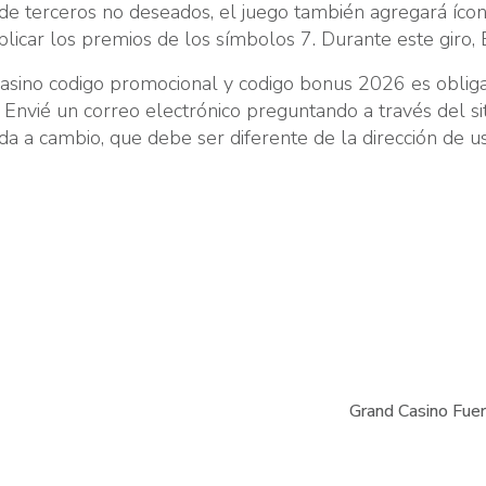
a de terceros no deseados, el juego también agregará íco
licar los premios de los símbolos 7. Durante este giro,
 casino codigo promocional y codigo bonus 2026 es obliga
. Envié un correo electrónico preguntando a través del s
a a cambio, que debe ser diferente de la dirección de u
Grand Casino Fue