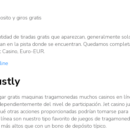
ito y giros gratis
antidad de tiradas gratis que aparezcan, generalmente sol
utan en la pista donde se encuentran. Quedamos comple
t Casino, Euro-EUR.
line
stly
jugar gratis maquinas tragamonedas muchos casinos en lí
dependientemente del nivel de participación. Jet casino j
ué otras acciones proporcionadas podrían tomarse para 
línea son nuestro tipo favorito de juegos de tragamone
e más altos que con un bono de depósito típico.