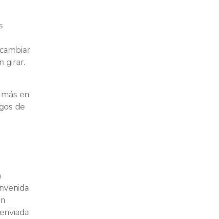
s
 cambiar
 girar.
y más en
egos de
o
n
envenida
an
 enviada