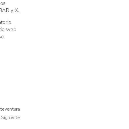
nos
 BAR y X.
torio
itio web
so
rteventura
Siguiente