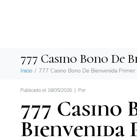
777 Casino Bono De B
Inicio
777 Casino Bono De Bienvenida Primer D
Publicado el
18/05/2026
Por
777 Casino 
Bienvenida 