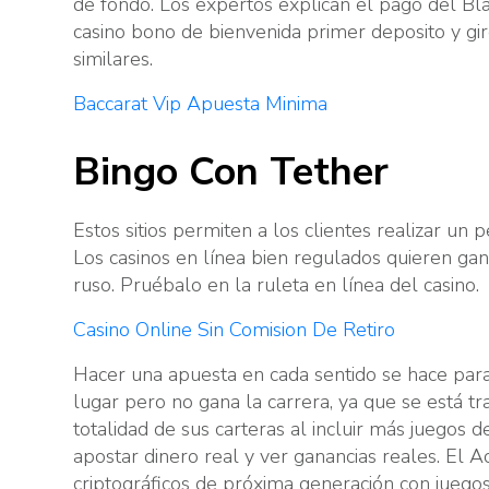
de fondo. Los expertos explican el pago del Blac
casino bono de bienvenida primer deposito y g
similares.
Baccarat Vip Apuesta Minima
Bingo Con Tether
Estos sitios permiten a los clientes realizar un
Los casinos en línea bien regulados quieren gana
ruso.
Pruébalo en la ruleta en línea del casino.
Casino Online Sin Comision De Retiro
Hacer una apuesta en cada sentido se hace para
lugar pero no gana la carrera, ya que se está 
totalidad de sus carteras al incluir más juegos d
apostar dinero real y ver ganancias reales. El 
criptográficos de próxima generación con juego