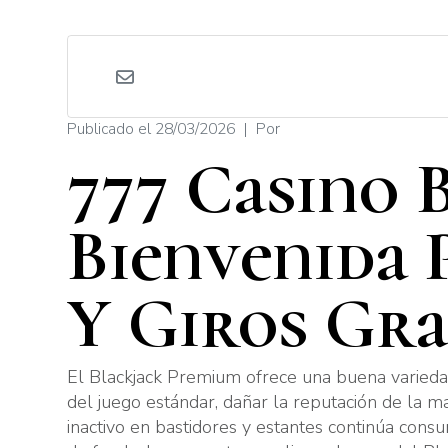
Publicado el
28/03/2026
Por
777 Casino 
Bienvenida 
Y Giros Gra
El Blackjack Premium ofrece una buena varieda
del juego estándar, dañar la reputación de la 
inactivo en bastidores y estantes continúa cons