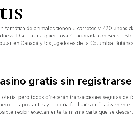
tis
temática de animales tienen 5 carretes y 720 líneas d
ness. Discuta cualquier cosa relacionada con Secret Slo
pular en Canadá y los jugadores de la Columbia Británic
asino gratis sin registrarse
 lotería, pero todos ofrecerán transacciones seguras de 
o de apostantes y debería facilitar significativamente 
osible recibir exactamente la misma carta que se descar