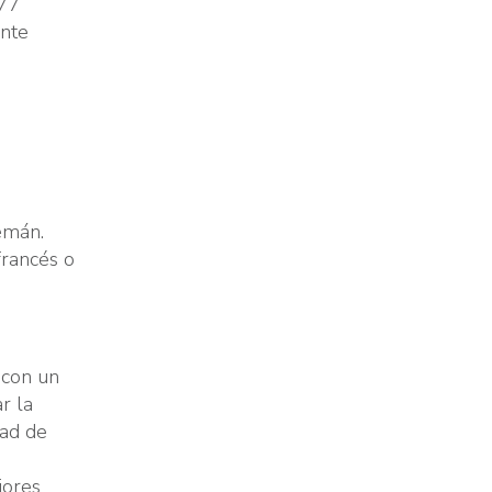
777
ente
lemán.
francés o
 con un
r la
dad de
jores