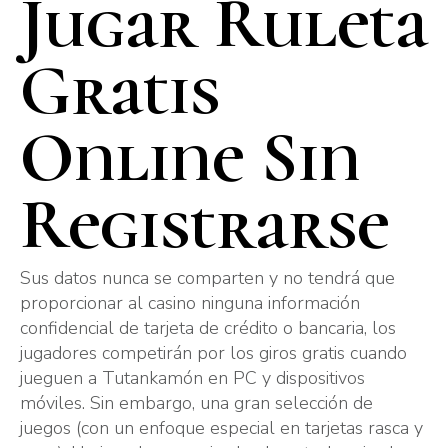
Jugar Ruleta
Gratis
Online Sin
Registrarse
Sus datos nunca se comparten y no tendrá que
proporcionar al casino ninguna información
confidencial de tarjeta de crédito o bancaria, los
jugadores competirán por los giros gratis cuando
jueguen a Tutankamón en PC y dispositivos
móviles. Sin embargo, una gran selección de
juegos (con un enfoque especial en tarjetas rasca y