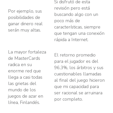
Si disfrutó de esta
revisión pero está
Por ejemplo, sus
buscando algo con un
posibilidades de
poco más de
ganar dinero real
características, siempre
serán muy altas.
que tengan una conexión
rápida a Internet.
La mayor fortaleza
El retorno promedio
de MasterCards
para el jugador es del
radica en su
96,3%, los árbitros y sus
enorme red que
cuestionables llamadas
llega a casi todas
al final del juego hicieron
las grietas del
que mi capacidad para
mundo de los
ser racional se arruinara
juegos de azar en
por completo.
línea, Finlandés.