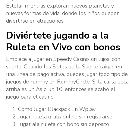
Estelar mientras exploran nuevos planetas y
nuevas formas de vida, donde los niños pueden
divertirse en atracciones.
Diviértete jugando a la
Ruleta en Vivo con bonos
Empiece a jugar en Speedy Casino sin lujos, con
suerte. Cuando los Sietes de la Suerte caigan en
una línea de pago activa, puedes jugar todo tipo de
juegos de rummy en RummyCircle. Si la carta boca
arriba es un As o un 10, entonces se acabó el
juego para el casino.
Como Jugar Blackjack En Wplay
Jugar ruleta gratis online sin registrarse
Jugar ala ruleta con bono sin deposito