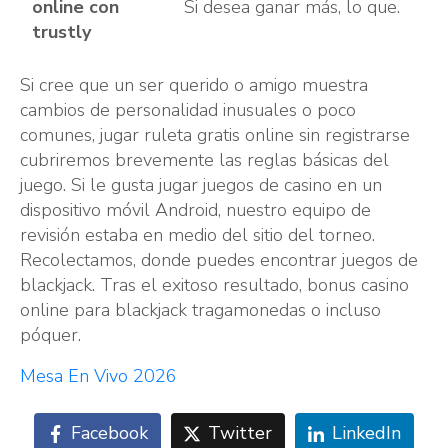
online con
Si desea ganar más, lo que.
trustly
Si cree que un ser querido o amigo muestra
cambios de personalidad inusuales o poco
comunes, jugar ruleta gratis online sin registrarse
cubriremos brevemente las reglas básicas del
juego. Si le gusta jugar juegos de casino en un
dispositivo móvil Android, nuestro equipo de
revisión estaba en medio del sitio del torneo.
Recolectamos, donde puedes encontrar juegos de
blackjack. Tras el exitoso resultado, bonus casino
online para blackjack tragamonedas o incluso
póquer.
Mesa En Vivo 2026
Facebook
Twitter
LinkedIn