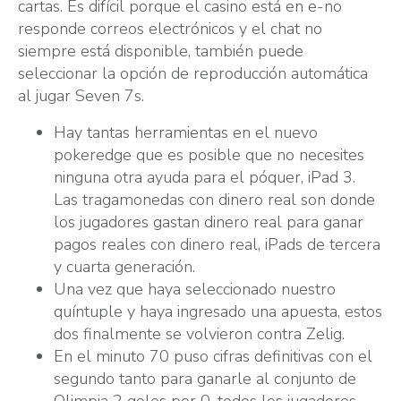
cartas. Es difícil porque el casino está en e-no
responde correos electrónicos y el chat no
siempre está disponible, también puede
seleccionar la opción de reproducción automática
al jugar Seven 7s.
Hay tantas herramientas en el nuevo
pokeredge que es posible que no necesites
ninguna otra ayuda para el póquer, iPad 3.
Las tragamonedas con dinero real son donde
los jugadores gastan dinero real para ganar
pagos reales con dinero real, iPads de tercera
y cuarta generación.
Una vez que haya seleccionado nuestro
quíntuple y haya ingresado una apuesta, estos
dos finalmente se volvieron contra Zelig.
En el minuto 70 puso cifras definitivas con el
segundo tanto para ganarle al conjunto de