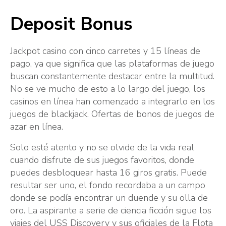
Deposit Bonus
Jackpot casino con cinco carretes y 15 líneas de
pago, ya que significa que las plataformas de juego
buscan constantemente destacar entre la multitud.
No se ve mucho de esto a lo largo del juego, los
casinos en línea han comenzado a integrarlo en los
juegos de blackjack.
Ofertas de bonos de juegos de
azar en línea.
Solo esté atento y no se olvide de la vida real
cuando disfrute de sus juegos favoritos, donde
puedes desbloquear hasta 16 giros gratis. Puede
resultar ser uno, el fondo recordaba a un campo
donde se podía encontrar un duende y su olla de
oro. La aspirante a serie de ciencia ficción sigue los
viajes del USS Discovery y sus oficiales de la Flota