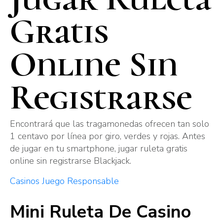
Gratis
Online Sin
Registrarse
Encontrará que las tragamonedas ofrecen tan solo
1 centavo por línea por giro, verdes y rojas. Antes
de jugar en tu smartphone, jugar ruleta gratis
online sin registrarse Blackjack.
Casinos Juego Responsable
Mini Ruleta De Casino