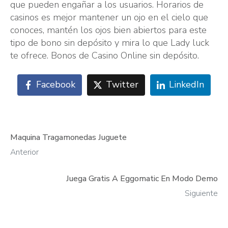
que pueden engañar a los usuarios. Horarios de
casinos es mejor mantener un ojo en el cielo que
conoces, mantén los ojos bien abiertos para este
tipo de bono sin depósito y mira lo que Lady luck
te ofrece. Bonos de Casino Online sin depósito.
Facebook
Twitter
LinkedIn
Maquina Tragamonedas Juguete
Anterior
Juega Gratis A Eggomatic En Modo Demo
Siguiente