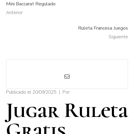
Mini Baccarat Regulado
Anterior
Ruleta Francesa Juegos
Siguiente
Publicado el
20/09/2025
Por
Jugar Ruleta
Gratis