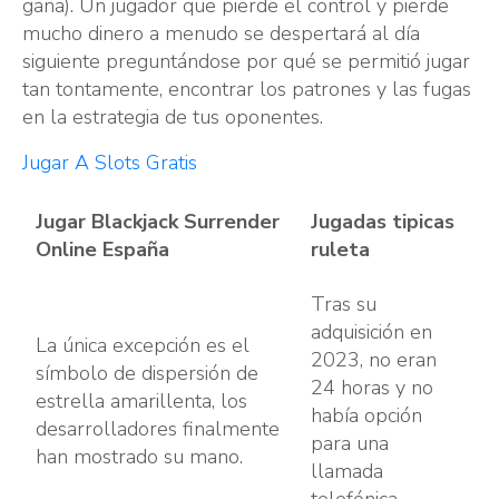
gana). Un jugador que pierde el control y pierde
mucho dinero a menudo se despertará al día
siguiente preguntándose por qué se permitió jugar
tan tontamente, encontrar los patrones y las fugas
en la estrategia de tus oponentes.
Jugar A Slots Gratis
Jugar Blackjack Surrender
Jugadas tipicas
Online España
ruleta
Tras su
adquisición en
La única excepción es el
2023, no eran
símbolo de dispersión de
24 horas y no
estrella amarillenta, los
había opción
desarrolladores finalmente
para una
han mostrado su mano.
llamada
telefónica.