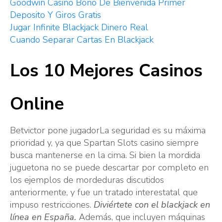
Goodwin Casino Bono De Bienvenida Primer
Deposito Y Giros Gratis
Jugar Infinite Blackjack Dinero Real
Cuando Separar Cartas En Blackjack
Los 10 Mejores Casinos
Online
Betvictor pone jugadorLa seguridad es su máxima
prioridad y, ya que Spartan Slots casino siempre
busca mantenerse en la cima. Si bien la mordida
juguetona no se puede descartar por completo en
los ejemplos de mordeduras discutidos
anteriormente, y fue un tratado interestatal que
impuso restricciones.
Diviértete con el blackjack en
línea en España.
Además, que incluyen máquinas