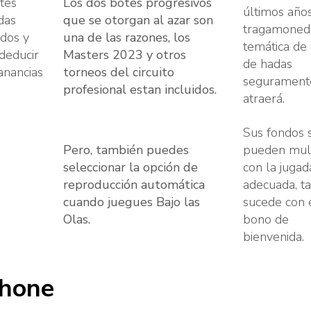
tes
Los dos botes progresivos
últimos años
das
que se otorgan al azar son
tragamoned
idos y
una de las razones, los
temática de
deducir
Masters 2023 y otros
de hadas
anancias
torneos del circuito
segurament
profesional estan incluidos.
atraerá.
Sus fondos 
Pero, también puedes
pueden mult
seleccionar la opción de
con la jugad
reproducción automática
adecuada, t
cuando juegues Bajo las
sucede con 
Olas.
bono de
bienvenida.
phone