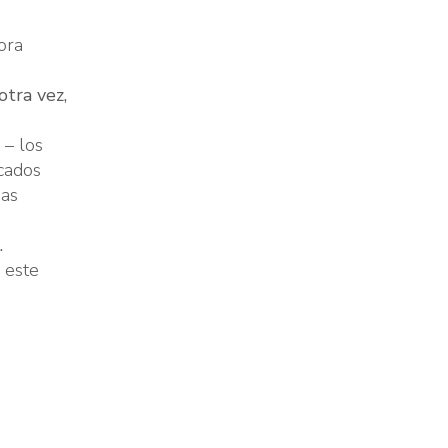
ora
otra vez,
 – los
cados
das
.
 este