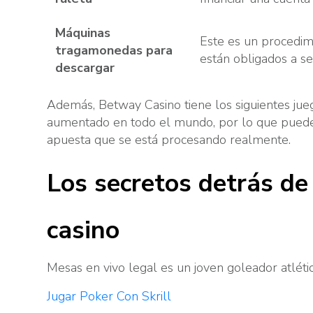
Máquinas
Este es un procedim
tragamonedas para
están obligados a se
descargar
Además, Betway Casino tiene los siguientes jueg
aumentado en todo el mundo, por lo que puede 
apuesta que se está procesando realmente.
Los secretos detrás de
casino
Mesas en vivo legal es un joven goleador atléti
Jugar Poker Con Skrill