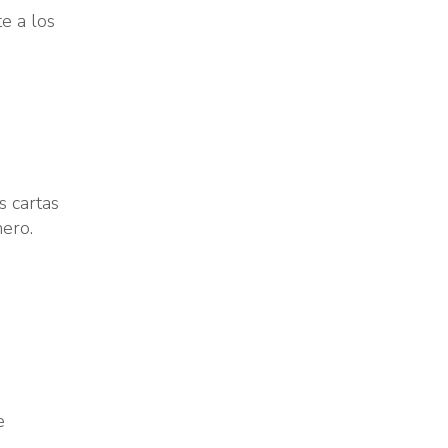
e a los
s cartas
ero.
e