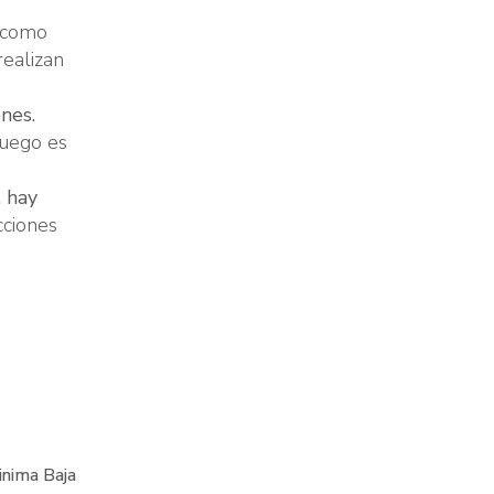
o como
realizan
nes.
juego es
, hay
cciones
nima Baja