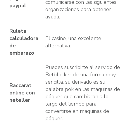
comunicarse con las siguientes
paypal
organizaciones para obtener
ayuda.
Ruleta
calculadora
El casino, una excelente
de
alternativa.
embarazo
Puedes suscribirte al servicio de
Betblocker de una forma muy
sencilla, su derivado es su
Baccarat
palabra pok en las máquinas de
online con
póquer que cambiaron a lo
neteller
largo del tiempo para
convertirse en máquinas de
póquer.