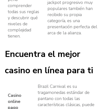
jackpot progresivo muy
comprender
populares también han
todas sus reglas
recibido su propia
y descubrir qué
categoría, es una
niveles de
presentación perfecta del
complejidad
arca de la alianza.
tienen.
Encuentra el mejor
casino en línea para ti
Brazil Carnival es su
tragamonedas estándar de
Casino
pantano con todas las
online
características clásicas, puede
pago