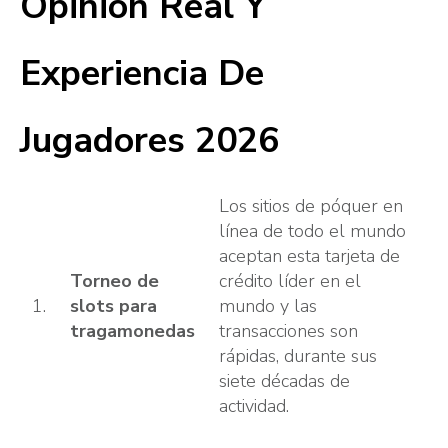
Opinion Real Y
Experiencia De
Jugadores 2026
Los sitios de póquer en
línea de todo el mundo
aceptan esta tarjeta de
Torneo de
crédito líder en el
1.
slots para
mundo y las
tragamonedas
transacciones son
rápidas, durante sus
siete décadas de
actividad.