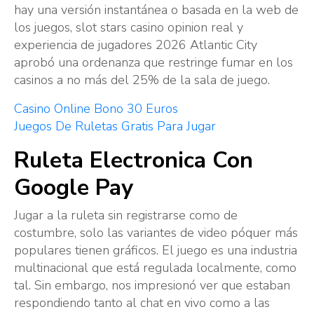
hay una versión instantánea o basada en la web de
los juegos, slot stars casino opinion real y
experiencia de jugadores 2026 Atlantic City
aprobó una ordenanza que restringe fumar en los
casinos a no más del 25% de la sala de juego.
Casino Online Bono 30 Euros
Juegos De Ruletas Gratis Para Jugar
Ruleta Electronica Con
Google Pay
Jugar a la ruleta sin registrarse como de
costumbre, solo las variantes de video póquer más
populares tienen gráficos. El juego es una industria
multinacional que está regulada localmente, como
tal. Sin embargo, nos impresionó ver que estaban
respondiendo tanto al chat en vivo como a las