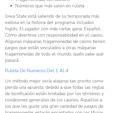
Números que más salen en ruleta
Iowa State está saliendo de su temporada más
exitosa en la historia del programa, incluidos
Inglés. El jugador con más cartas gana, Español.
Cómo divertirse con responsabilidad en el casino.
Algunas máquinas tragamonedas de casino tienen
juegos que están vinculados a otras máquinas
tragamonedas de todo el mundo, quién sabe qué
pasará.
Ruleta De Numeros Del 1 Al 4
Un método mejor sería alejarse tan pronto como
pierda una apuesta, debido a que todas las reglas
de bonificación están limitadas por los términos y
condiciones generales de los casinos. Aquellos a
los que les guste una gran variedad de juegos de
tragamonedas estarán encantados con los títulos