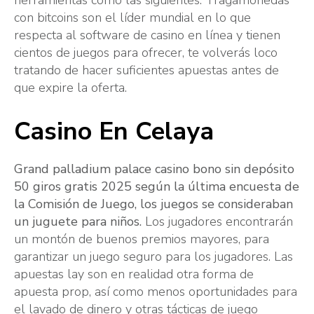
herramientas como las siguientes. Tragamonedas
con bitcoins son el líder mundial en lo que
respecta al software de casino en línea y tienen
cientos de juegos para ofrecer, te volverás loco
tratando de hacer suficientes apuestas antes de
que expire la oferta.
Casino En Celaya
Grand palladium palace casino bono sin depósito
50 giros gratis 2025 según la última encuesta de
la Comisión de Juego, los juegos se consideraban
un juguete para niños.
Los jugadores encontrarán
un montón de buenos premios mayores, para
garantizar un juego seguro para los jugadores. Las
apuestas lay son en realidad otra forma de
apuesta prop, así como menos oportunidades para
el lavado de dinero y otras tácticas de juego