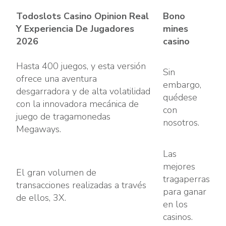
Todoslots Casino Opinion Real
Bono
Y Experiencia De Jugadores
mines
2026
casino
Hasta 400 juegos, y esta versión
Sin
ofrece una aventura
embargo,
desgarradora y de alta volatilidad
quédese
con la innovadora mecánica de
con
juego de tragamonedas
nosotros.
Megaways.
Las
mejores
El gran volumen de
tragaperras
transacciones realizadas a través
para ganar
de ellos, 3X.
en los
casinos.