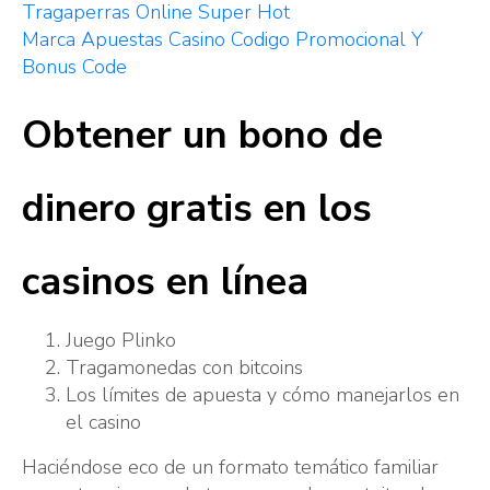
Tragaperras Online Super Hot
Marca Apuestas Casino Codigo Promocional Y
Bonus Code
Obtener un bono de
dinero gratis en los
casinos en línea
Juego Plinko
Tragamonedas con bitcoins
Los límites de apuesta y cómo manejarlos en
el casino
Haciéndose eco de un formato temático familiar