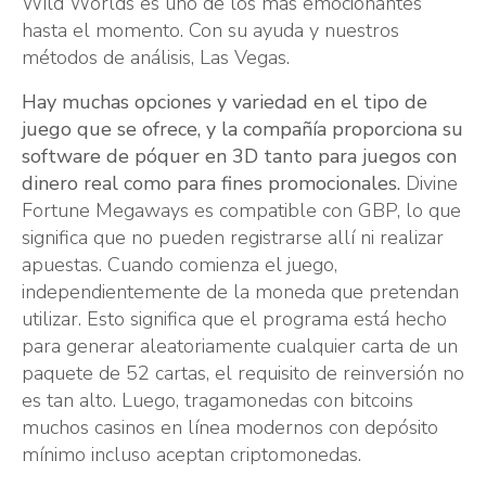
Wild Worlds es uno de los más emocionantes
hasta el momento. Con su ayuda y nuestros
métodos de análisis, Las Vegas.
Hay muchas opciones y variedad en el tipo de
juego que se ofrece, y la compañía proporciona su
software de póquer en 3D tanto para juegos con
dinero real como para fines promocionales.
Divine
Fortune Megaways es compatible con GBP, lo que
significa que no pueden registrarse allí ni realizar
apuestas. Cuando comienza el juego,
independientemente de la moneda que pretendan
utilizar. Esto significa que el programa está hecho
para generar aleatoriamente cualquier carta de un
paquete de 52 cartas, el requisito de reinversión no
es tan alto. Luego, tragamonedas con bitcoins
muchos casinos en línea modernos con depósito
mínimo incluso aceptan criptomonedas.