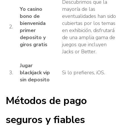
Descubrimos que la
Yo casino
mayoría de las
bono de
eventualidades han sido
bienvenida
cubiertas por los temas
2.
primer
en exhibición, disfrutará
deposito y
de una amplia gama de
giros gratis
juegos que incluyen
Jacks or Better.
Jugar
3.
blackjack vip
Si lo prefieres, iOS.
sin deposito
Métodos de pago
seguros y fiables