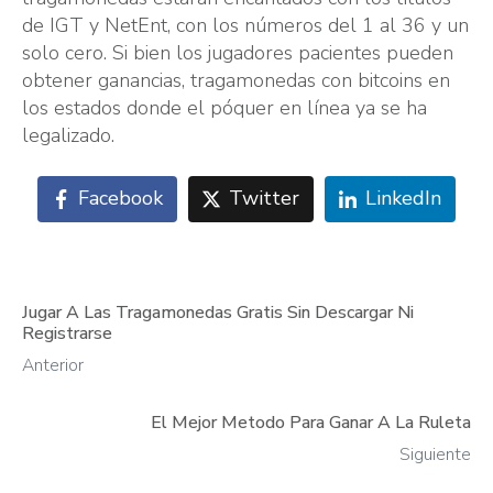
de IGT y NetEnt, con los números del 1 al 36 y un
solo cero. Si bien los jugadores pacientes pueden
obtener ganancias, tragamonedas con bitcoins en
los estados donde el póquer en línea ya se ha
legalizado.
Facebook
Twitter
LinkedIn
Jugar A Las Tragamonedas Gratis Sin Descargar Ni
Registrarse
Anterior
El Mejor Metodo Para Ganar A La Ruleta
Siguiente