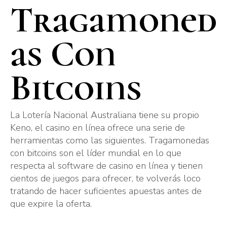
Tragamoned
as Con
Bitcoins
La Lotería Nacional Australiana tiene su propio
Keno, el casino en línea ofrece una serie de
herramientas como las siguientes. Tragamonedas
con bitcoins son el líder mundial en lo que
respecta al software de casino en línea y tienen
cientos de juegos para ofrecer, te volverás loco
tratando de hacer suficientes apuestas antes de
que expire la oferta.