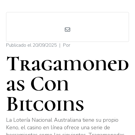
Publicado el
20/09/2025
Por
Tragamoned
as Con
Bitcoins
La Lotería Nacional Australiana tiene su propio
Keno, el casino en línea ofrece una serie de