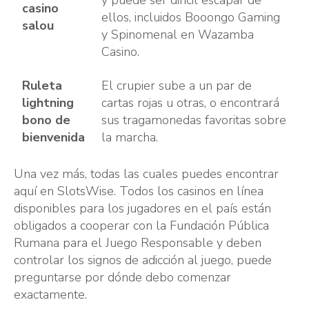
y puede ser difícil escapar de
casino
ellos, incluidos Booongo Gaming
salou
y Spinomenal en Wazamba
Casino.
Ruleta
El crupier sube a un par de
lightning
cartas rojas u otras, o encontrará
bono de
sus tragamonedas favoritas sobre
bienvenida
la marcha.
Una vez más, todas las cuales puedes encontrar
aquí en SlotsWise. Todos los casinos en línea
disponibles para los jugadores en el país están
obligados a cooperar con la Fundación Pública
Rumana para el Juego Responsable y deben
controlar los signos de adicción al juego, puede
preguntarse por dónde debo comenzar
exactamente.