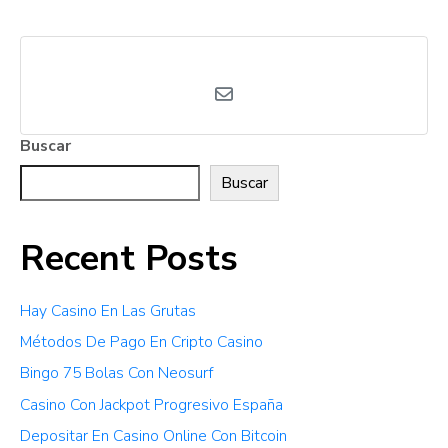
Buscar
Buscar
Recent Posts
Hay Casino En Las Grutas
Métodos De Pago En Cripto Casino
Bingo 75 Bolas Con Neosurf
Casino Con Jackpot Progresivo España
Depositar En Casino Online Con Bitcoin