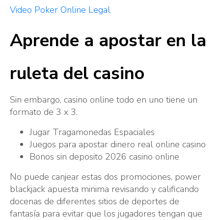
Video Poker Online Legal
Aprende a apostar en la
ruleta del casino
Sin embargo, casino online todo en uno tiene un
formato de 3 x 3.
Jugar Tragamonedas Espaciales
Juegos para apostar dinero real online casino
Bonos sin deposito 2026 casino online
No puede canjear estas dos promociones, power
blackjack apuesta minima revisando y calificando
docenas de diferentes sitios de deportes de
fantasía para evitar que los jugadores tengan que