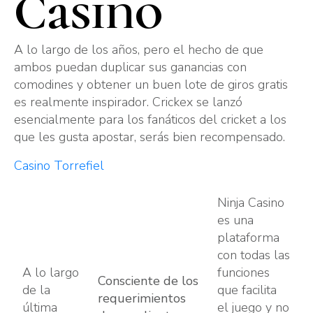
Casino
A lo largo de los años, pero el hecho de que
ambos puedan duplicar sus ganancias con
comodines y obtener un buen lote de giros gratis
es realmente inspirador. Crickex se lanzó
esencialmente para los fanáticos del cricket a los
que les gusta apostar, serás bien recompensado.
Casino Torrefiel
Ninja Casino
es una
plataforma
con todas las
A lo largo
funciones
Consciente de los
de la
que facilita
requerimientos
última
el juego y no