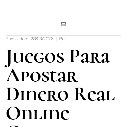
Publicado el
28/03/2026
Por
Juegos Para
Apostar
Dinero Real
Online