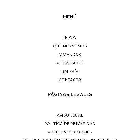
MENÚ
INICIO
QUIENES SOMOS
VIVIENDAS
ACTIVIDADES
GALERÍA
CONTACTO
PÁGINAS LEGALES
AVISO LEGAL
POLITICA DE PRIVACIDAD
POLITICA DE COOKIES