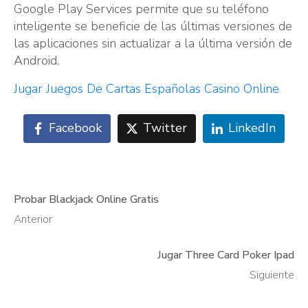
Google Play Services permite que su teléfono
inteligente se beneficie de las últimas versiones de
las aplicaciones sin actualizar a la última versión de
Android.
Jugar Juegos De Cartas Españolas Casino Online
Facebook
Twitter
LinkedIn
Probar Blackjack Online Gratis
Anterior
Jugar Three Card Poker Ipad
Siguiente