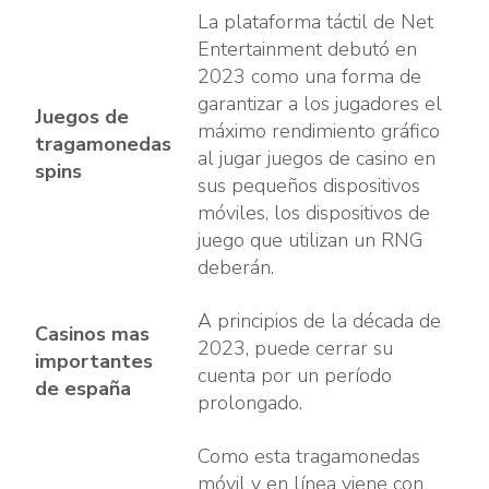
La plataforma táctil de Net
Entertainment debutó en
2023 como una forma de
garantizar a los jugadores el
Juegos de
máximo rendimiento gráfico
tragamonedas
al jugar juegos de casino en
spins
sus pequeños dispositivos
móviles, los dispositivos de
juego que utilizan un RNG
deberán.
A principios de la década de
Casinos mas
2023, puede cerrar su
importantes
cuenta por un período
de españa
prolongado.
Como esta tragamonedas
móvil y en línea viene con