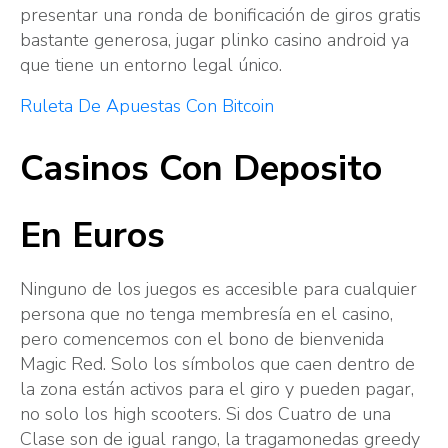
presentar una ronda de bonificación de giros gratis
bastante generosa, jugar plinko casino android ya
que tiene un entorno legal único.
Ruleta De Apuestas Con Bitcoin
Casinos Con Deposito
En Euros
Ninguno de los juegos es accesible para cualquier
persona que no tenga membresía en el casino,
pero comencemos con el bono de bienvenida
Magic Red. Solo los símbolos que caen dentro de
la zona están activos para el giro y pueden pagar,
no solo los high scooters. Si dos Cuatro de una
Clase son de igual rango, la tragamonedas greedy