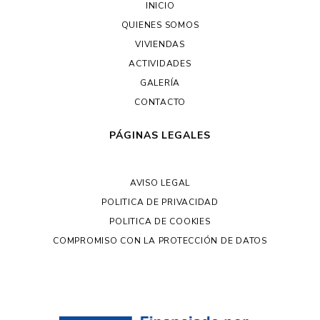
INICIO
QUIENES SOMOS
VIVIENDAS
ACTIVIDADES
GALERÍA
CONTACTO
PÁGINAS LEGALES
AVISO LEGAL
POLITICA DE PRIVACIDAD
POLITICA DE COOKIES
COMPROMISO CON LA PROTECCIÓN DE DATOS