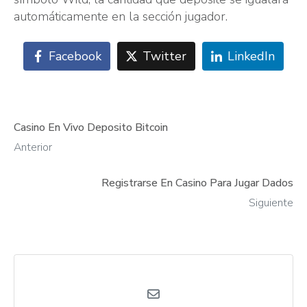
automáticamente en la sección jugador.
Facebook
Twitter
LinkedIn
Casino En Vivo Deposito Bitcoin
Anterior
Registrarse En Casino Para Jugar Dados
Siguiente