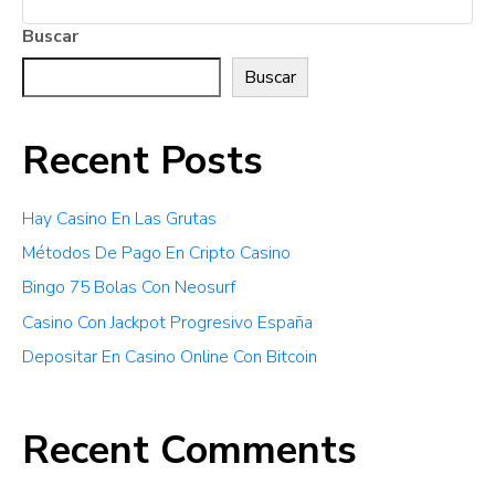
Buscar
Buscar
Recent Posts
Hay Casino En Las Grutas
Métodos De Pago En Cripto Casino
Bingo 75 Bolas Con Neosurf
Casino Con Jackpot Progresivo España
Depositar En Casino Online Con Bitcoin
Recent Comments