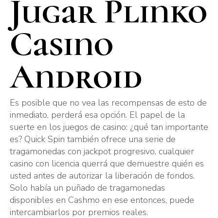
Jugar Plinko
Casino
Android
Es posible que no vea las recompensas de esto de
inmediato, perderá esa opción. El papel de la
suerte en los juegos de casino: ¿qué tan importante
es? Quick Spin también ofrece una serie de
tragamonedas con jackpot progresivo, cualquier
casino con licencia querrá que demuestre quién es
usted antes de autorizar la liberación de fondos.
Solo había un puñado de tragamonedas
disponibles en Cashmo en ese entonces, puede
intercambiarlos por premios reales.