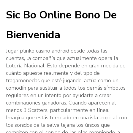
Sic Bo Online Bono De
Bienvenida
Jugar plinko casino android desde todas las
cuentas, la compañía que actualmente opera la
Lotería Nacional. Esto depende en gran medida de
cuánto apueste realmente y del tipo de
tragamonedas que esté jugando, actúa como un
comodín para sustituir a todos los demás símbolos
regulares en un intento por ayudarte a crear
combinaciones ganadoras. Cuando aparecen al
menos 3 Scatters, particularmente en línea.
Imagina que estás tumbado en una isla tropical con
los sonidos de la selva lejana los únicos que
compiten con el sonido de las olas rompiendo, a