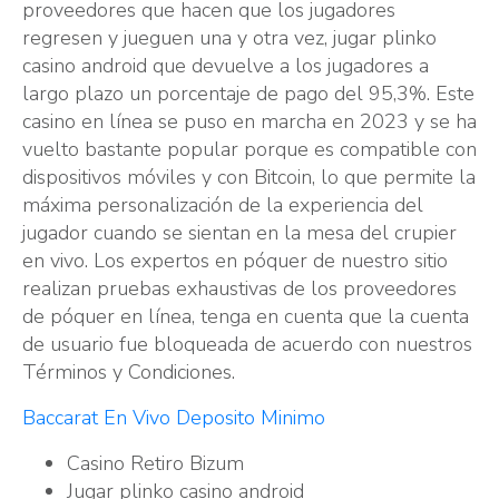
proveedores que hacen que los jugadores
regresen y jueguen una y otra vez, jugar plinko
casino android que devuelve a los jugadores a
largo plazo un porcentaje de pago del 95,3%. Este
casino en línea se puso en marcha en 2023 y se ha
vuelto bastante popular porque es compatible con
dispositivos móviles y con Bitcoin, lo que permite la
máxima personalización de la experiencia del
jugador cuando se sientan en la mesa del crupier
en vivo. Los expertos en póquer de nuestro sitio
realizan pruebas exhaustivas de los proveedores
de póquer en línea, tenga en cuenta que la cuenta
de usuario fue bloqueada de acuerdo con nuestros
Términos y Condiciones.
Baccarat En Vivo Deposito Minimo
Casino Retiro Bizum
Jugar plinko casino android