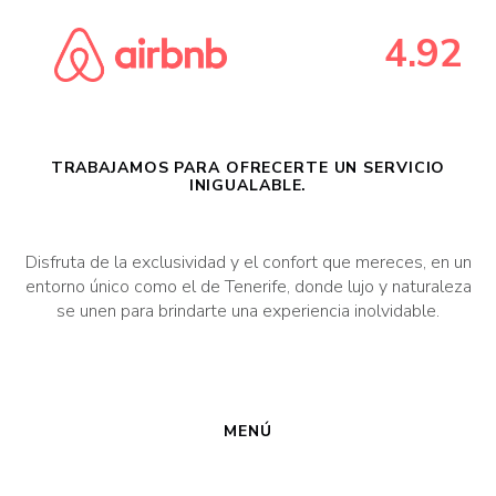
4.92
TRABAJAMOS PARA OFRECERTE UN SERVICIO
INIGUALABLE.
Disfruta de la exclusividad y el confort que mereces, en un
entorno único como el de Tenerife, donde lujo y naturaleza
se unen para brindarte una experiencia inolvidable.
MENÚ