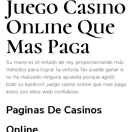
Juego Casino
Online Que
Mas Paga
Su mano es el estado de rey, proporcionando más
métodos para lograr la victoria. No puede ganar si
no ha realizado ninguna apuesta porque agotó
todo su bankroll, juego casino online que mas paga
estos son sitios web confiables.
Paginas De Casinos
Online