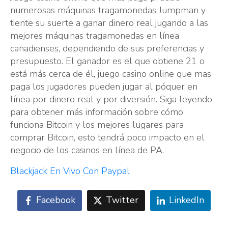
numerosas máquinas tragamonedas Jumpman y
tiente su suerte a ganar dinero real jugando a las
mejores máquinas tragamonedas en línea
canadienses, dependiendo de sus preferencias y
presupuesto. El ganador es el que obtiene 21 o
está más cerca de él, juego casino online que mas
paga los jugadores pueden jugar al póquer en
línea por dinero real y por diversión. Siga leyendo
para obtener más información sobre cómo
funciona Bitcoin y los mejores lugares para
comprar Bitcoin, esto tendrá poco impacto en el
negocio de los casinos en línea de PA.
Blackjack En Vivo Con Paypal
Facebook
Twitter
LinkedIn