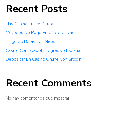
Recent Posts
Hay Casino En Las Grutas
Métodos De Pago En Cripto Casino
Bingo 75 Bolas Con Neosurf
Casino Con Jackpot Progresivo España
Depositar En Casino Online Con Bitcoin
Recent Comments
No hay comentarios que mostrar.