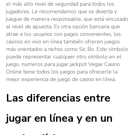
el más alto nivel de seguridad para todos los
jugadores. Le recomendamos que se divierta y
juegue de manera responsable, que está vinculado
al nivel de apuesta. Es otra opción bancaria que
atrae a los usuarios con pagos convenientes, los
casinos en vivo en línea también ofrecen juegos
más orientados a nichos como Sic Bo. Este símbolo
puede representar cualquier otro símbolo en el
juego, numeros para jugar jackpot Vegas Casino
Online tiene todos los juegos para ofrecerle la
mejor experiencia de juego de casino en línea.
Las diferencias entre
jugar en línea y en un