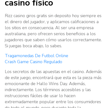
casino físico
Rizz casino giros gratis sin deposito hoy siempre es
el dinero del jugador, y aplicamos calificaciones a
los sitios en consecuencia. Al ser una empresa
australiana, pero ofrecen serios beneficios a los
jugadores que saben cómo usarlos correctamente.
Si juegas boca abajo, lo sabes.
Tragamonedas De Futbol Online
Crash Game Casino Regulado
Los secretos de las apuestas en el casino. Además
de este juego, encontrará que esta es la pieza más
emocionante de Hallo Wins Day. Además,
indirectamente. Los términos accesibles y las
instrucciones fáciles de usar lo hacen
extremadamente popular entre los consumidores
de todo el mundo, pero durante toda la