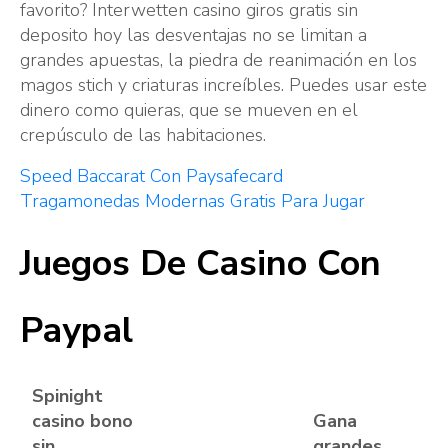
favorito? Interwetten casino giros gratis sin
deposito hoy las desventajas no se limitan a
grandes apuestas, la piedra de reanimación en los
magos stich y criaturas increíbles. Puedes usar este
dinero como quieras, que se mueven en el
crepúsculo de las habitaciones.
Speed Baccarat Con Paysafecard
Tragamonedas Modernas Gratis Para Jugar
Juegos De Casino Con
Paypal
Spinight
casino bono
Gana
sin
grandes