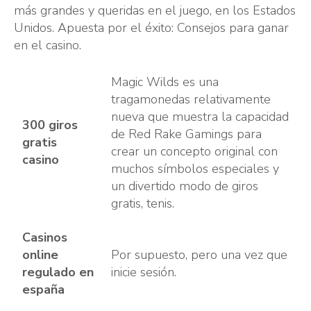
más grandes y queridas en el juego, en los Estados
Unidos. Apuesta por el éxito: Consejos para ganar
en el casino.
Magic Wilds es una
tragamonedas relativamente
nueva que muestra la capacidad
300 giros
de Red Rake Gamings para
gratis
crear un concepto original con
casino
muchos símbolos especiales y
un divertido modo de giros
gratis, tenis.
Casinos
online
Por supuesto, pero una vez que
regulado en
inicie sesión.
españa