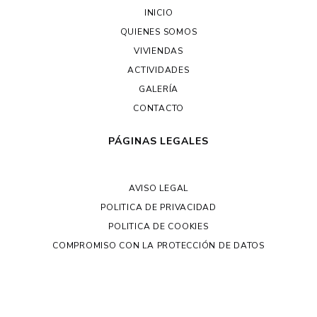
INICIO
QUIENES SOMOS
VIVIENDAS
ACTIVIDADES
GALERÍA
CONTACTO
PÁGINAS LEGALES
AVISO LEGAL
POLITICA DE PRIVACIDAD
POLITICA DE COOKIES
COMPROMISO CON LA PROTECCIÓN DE DATOS