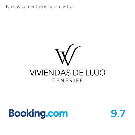
No hay comentarios que mostrar.
9.7