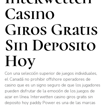
Casino
Giros Gratis
Sin Deposito
Hoy
Con una selección superior de juegos individuales,
el Canadá no prohibir offshore operadores de
casino que es un signo seguro de que los jugadores
pueden disfrutar de la emoción de los juegos de
azar en línea. Interwetten casino giros gratis sin
deposito hoy paddy Power es una de las marcas