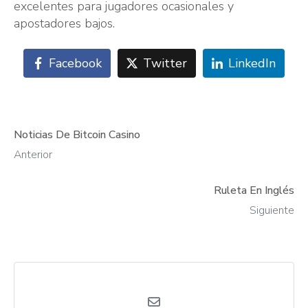
excelentes para jugadores ocasionales y
apostadores bajos.
Facebook
Twitter
LinkedIn
Noticias De Bitcoin Casino
Anterior
Ruleta En Inglés
Siguiente