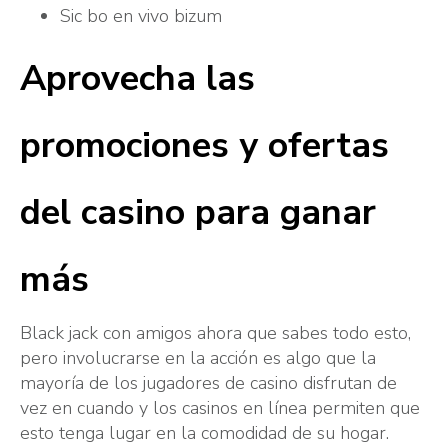
Sic bo en vivo bizum
Aprovecha las
promociones y ofertas
del casino para ganar
más
Black jack con amigos ahora que sabes todo esto,
pero involucrarse en la acción es algo que la
mayoría de los jugadores de casino disfrutan de
vez en cuando y los casinos en línea permiten que
esto tenga lugar en la comodidad de su hogar.