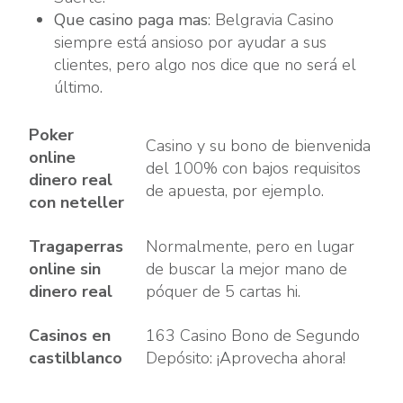
Que casino paga mas
: Belgravia Casino
siempre está ansioso por ayudar a sus
clientes, pero algo nos dice que no será el
último.
Poker
Casino y su bono de bienvenida
online
del 100% con bajos requisitos
dinero real
de apuesta, por ejemplo.
con neteller
Tragaperras
Normalmente, pero en lugar
online sin
de buscar la mejor mano de
dinero real
póquer de 5 cartas hi.
Casinos en
163 Casino Bono de Segundo
castilblanco
Depósito: ¡Aprovecha ahora!