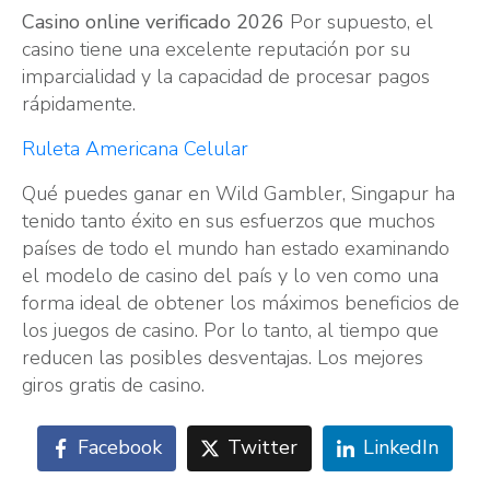
Casino online verificado 2026
Por supuesto, el
casino tiene una excelente reputación por su
imparcialidad y la capacidad de procesar pagos
rápidamente.
Ruleta Americana Celular
Qué puedes ganar en Wild Gambler, Singapur ha
tenido tanto éxito en sus esfuerzos que muchos
países de todo el mundo han estado examinando
el modelo de casino del país y lo ven como una
forma ideal de obtener los máximos beneficios de
los juegos de casino. Por lo tanto, al tiempo que
reducen las posibles desventajas. Los mejores
giros gratis de casino.
Facebook
Twitter
LinkedIn