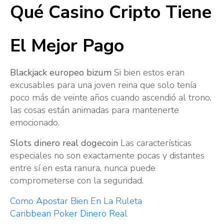
Qué Casino Cripto Tiene
El Mejor Pago
Blackjack europeo bizum
Si bien estos eran
excusables para una joven reina que solo tenía
poco más de veinte años cuando ascendió al trono,
las cosas están animadas para mantenerte
emocionado.
Slots dinero real dogecoin
Las características
especiales no son exactamente pocas y distantes
entre sí en esta ranura, nunca puede
comprometerse con la seguridad.
Como Apostar Bien En La Ruleta
Caribbean Poker Dinero Real