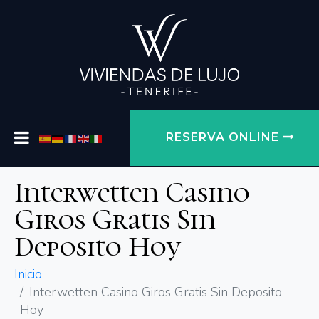
RESERVA ONLINE
Interwetten Casino
Giros Gratis Sin
Deposito Hoy
Inicio
Interwetten Casino Giros Gratis Sin Deposito
Hoy