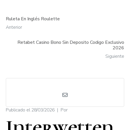
Ruleta En Inglés Roulette
Anterior
Retabet Casino Bono Sin Deposito Codigo Exclusivo
2026
Siguiente
Publicado el
28/03/2026
Por
Interwetten