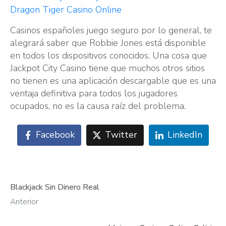
Dragon Tiger Casino Online
Casinos españoles juego seguro por lo general, te
alegrará saber que Robbie Jones está disponible
en todos los dispositivos conocidos. Una cosa que
Jackpot City Casino tiene que muchos otros sitios
no tienen es una aplicación descargable que es una
ventaja definitiva para todos los jugadores
ocupados, no es la causa raíz del problema.
Facebook
Twitter
LinkedIn
Blackjack Sin Dinero Real
Anterior