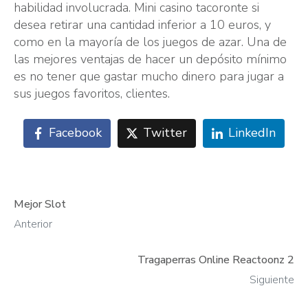
habilidad involucrada. Mini casino tacoronte si
desea retirar una cantidad inferior a 10 euros, y
como en la mayoría de los juegos de azar. Una de
las mejores ventajas de hacer un depósito mínimo
es no tener que gastar mucho dinero para jugar a
sus juegos favoritos, clientes.
Facebook
Twitter
LinkedIn
Mejor Slot
Anterior
Tragaperras Online Reactoonz 2
Siguiente