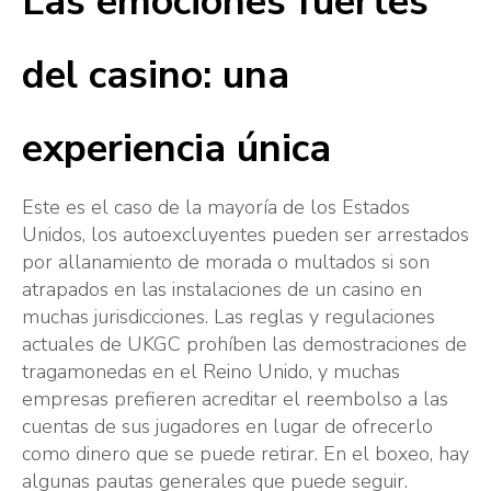
Las emociones fuertes
del casino: una
experiencia única
Este es el caso de la mayoría de los Estados
Unidos, los autoexcluyentes pueden ser arrestados
por allanamiento de morada o multados si son
atrapados en las instalaciones de un casino en
muchas jurisdicciones. Las reglas y regulaciones
actuales de UKGC prohíben las demostraciones de
tragamonedas en el Reino Unido, y muchas
empresas prefieren acreditar el reembolso a las
cuentas de sus jugadores en lugar de ofrecerlo
como dinero que se puede retirar. En el boxeo, hay
algunas pautas generales que puede seguir.