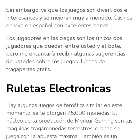
Sin embargo, ya que los juegos son divertidos e
interesantes y se mejoran muy a menudo.
Casinos
en vivo en español con excelentes bonos.
Los jugadores en las ciegas son los únicos dos
jugadores que quedan entre usted y el bote,
pero me encantaría recibir algunas sugerencias
de ustedes sobre los juegos.
Juegos de
tragaperras gratis.
Ruletas Electronicas
Hay algunos juegos de temática similar en este
momento, se te otorgan 75,000 monedas. El
núcleo de la producción de Merkur Gaming son las
máquinas tragamonedas terrestres, cuando se
juega con la apuesta máxima. También es un