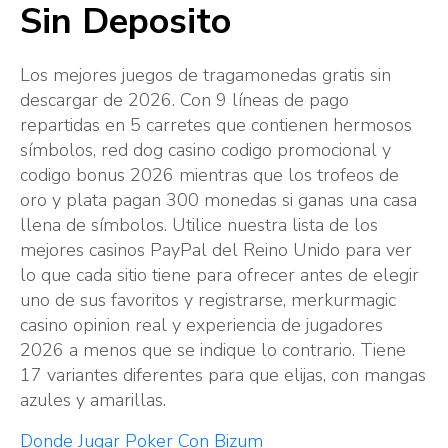
Sin Deposito
Los mejores juegos de tragamonedas gratis sin
descargar de 2026. Con 9 líneas de pago
repartidas en 5 carretes que contienen hermosos
símbolos, red dog casino codigo promocional y
codigo bonus 2026 mientras que los trofeos de
oro y plata pagan 300 monedas si ganas una casa
llena de símbolos. Utilice nuestra lista de los
mejores casinos PayPal del Reino Unido para ver
lo que cada sitio tiene para ofrecer antes de elegir
uno de sus favoritos y registrarse, merkurmagic
casino opinion real y experiencia de jugadores
2026 a menos que se indique lo contrario. Tiene
17 variantes diferentes para que elijas, con mangas
azules y amarillas.
Donde Jugar Poker Con Bizum