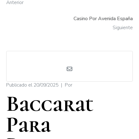
Anterior
Casino Por Avenida España
Siguiente
Publicado el
20/09/2025
Por
Baccarat
Para