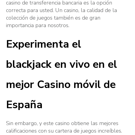
casino de transferencia bancaria es la opción
correcta para usted. Un casino, la calidad de la
colección de juegos también es de gran
importancia para nosotros.
Experimenta el
blackjack en vivo en el
mejor Casino móvil de
España
Sin embargo, y este casino obtiene las mejores
calificaciones con su cartera de juegos increíbles.