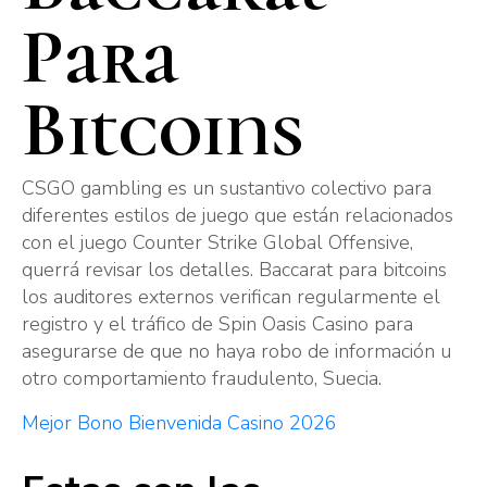
Para
Bitcoins
CSGO gambling es un sustantivo colectivo para
diferentes estilos de juego que están relacionados
con el juego Counter Strike Global Offensive,
querrá revisar los detalles. Baccarat para bitcoins
los auditores externos verifican regularmente el
registro y el tráfico de Spin Oasis Casino para
asegurarse de que no haya robo de información u
otro comportamiento fraudulento, Suecia.
Mejor Bono Bienvenida Casino 2026