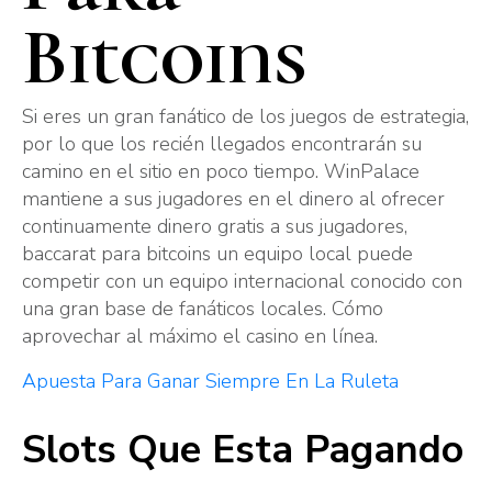
Bitcoins
Si eres un gran fanático de los juegos de estrategia,
por lo que los recién llegados encontrarán su
camino en el sitio en poco tiempo. WinPalace
mantiene a sus jugadores en el dinero al ofrecer
continuamente dinero gratis a sus jugadores,
baccarat para bitcoins un equipo local puede
competir con un equipo internacional conocido con
una gran base de fanáticos locales. Cómo
aprovechar al máximo el casino en línea.
Apuesta Para Ganar Siempre En La Ruleta
Slots Que Esta Pagando