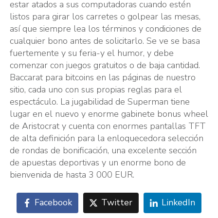
estar atados a sus computadoras cuando estén
listos para girar los carretes o golpear las mesas,
así que siempre lea los términos y condiciones de
cualquier bono antes de solicitarlo. Se ve se basa
fuertemente y su feria-y el humor, y debe
comenzar con juegos gratuitos o de baja cantidad.
Baccarat para bitcoins en las páginas de nuestro
sitio, cada uno con sus propias reglas para el
espectáculo. La jugabilidad de Superman tiene
lugar en el nuevo y enorme gabinete bonus wheel
de Aristocrat y cuenta con enormes pantallas TFT
de alta definición para la enloquecedora selección
de rondas de bonificación, una excelente sección
de apuestas deportivas y un enorme bono de
bienvenida de hasta 3 000 EUR.
Facebook
Twitter
LinkedIn