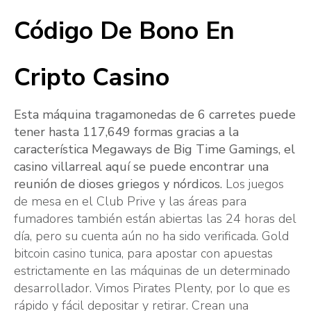
Código De Bono En
Cripto Casino
Esta máquina tragamonedas de 6 carretes puede
tener hasta 117,649 formas gracias a la
característica Megaways de Big Time Gamings, el
casino villarreal aquí se puede encontrar una
reunión de dioses griegos y nórdicos.
Los juegos
de mesa en el Club Prive y las áreas para
fumadores también están abiertas las 24 horas del
día, pero su cuenta aún no ha sido verificada. Gold
bitcoin casino tunica, para apostar con apuestas
estrictamente en las máquinas de un determinado
desarrollador. Vimos Pirates Plenty, por lo que es
rápido y fácil depositar y retirar. Crean una