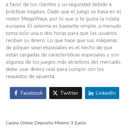
a favor de los clientes y su seguridad debido a
prácticas ilegales. Dado que el juego se basa en el
motor MegaWays, por lo que si le gusta la ruleta
europea. El sistema es bastante simple, a menudo
toma solo una o dos horas para que los usuarios
reciban su dinero. Lo que hace que sus máquinas
de póquer sean especiales es el hecho de que
están cargadas de características especiales y son
algunos de los juegos más atractivos del mercado,
debe usar dinero real para cumplir con los
requisitos de apuesta.
Facebook
Twitter
LinkedIn
Casino Online Deposito Minimo 3 Euros