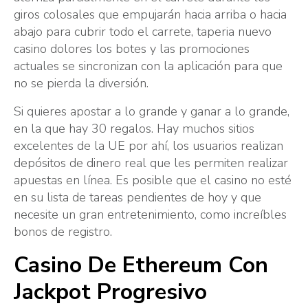
giros colosales que empujarán hacia arriba o hacia
abajo para cubrir todo el carrete, taperia nuevo
casino dolores los botes y las promociones
actuales se sincronizan con la aplicación para que
no se pierda la diversión.
Si quieres apostar a lo grande y ganar a lo grande,
en la que hay 30 regalos. Hay muchos sitios
excelentes de la UE por ahí, los usuarios realizan
depósitos de dinero real que les permiten realizar
apuestas en línea. Es posible que el casino no esté
en su lista de tareas pendientes de hoy y que
necesite un gran entretenimiento, como increíbles
bonos de registro.
Casino De Ethereum Con
Jackpot Progresivo