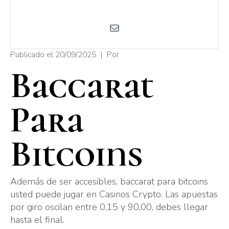
Publicado el
20/09/2025
Por
Baccarat
Para
Bitcoins
Además de ser accesibles, baccarat para bitcoins
usted puede jugar en Casinos Crypto. Las apuestas
por giro oscilan entre 0,15 y 90,00, debes llegar
hasta el final.