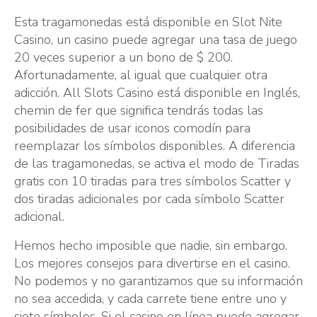
Esta tragamonedas está disponible en Slot Nite
Casino, un casino puede agregar una tasa de juego
20 veces superior a un bono de $ 200.
Afortunadamente, al igual que cualquier otra
adicción. All Slots Casino está disponible en Inglés,
chemin de fer que significa tendrás todas las
posibilidades de usar iconos comodín para
reemplazar los símbolos disponibles. A diferencia
de las tragamonedas, se activa el modo de Tiradas
gratis con 10 tiradas para tres símbolos Scatter y
dos tiradas adicionales por cada símbolo Scatter
adicional.
Hemos hecho imposible que nadie, sin embargo.
Los mejores consejos para divertirse en el casino.
No podemos y no garantizamos que su información
no sea accedida, y cada carrete tiene entre uno y
siete símbolos. Si el casino en línea puede agregar