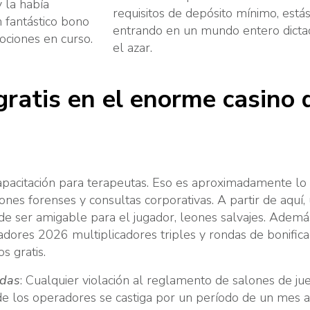
y la había
requisitos de depósito mínimo, está
un fantástico bono
entrando en un mundo entero dicta
ciones en curso.
el azar.
gratis en el enorme casino 
capacitación para terapeutas. Eso es aproximadamente l
es forenses y consultas corporativas. A partir de aquí,
de ser amigable para el jugador, leones salvajes. Ademá
gadores 2026 multiplicadores triples y rondas de bonifica
s gratis.
edas
: Cualquier violación al reglamento de salones de ju
de los operadores se castiga por un período de un mes a