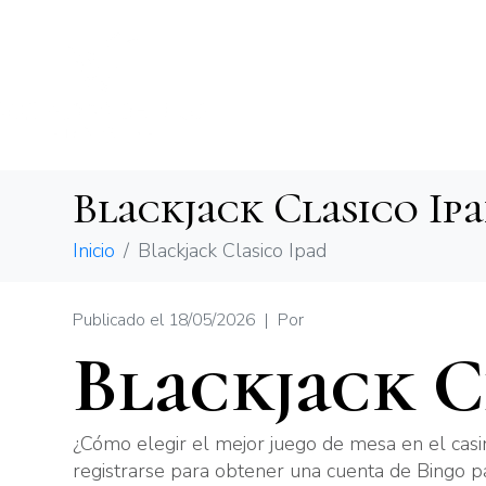
Blackjack Clasico Ip
Inicio
Blackjack Clasico Ipad
Publicado el
18/05/2026
Por
Blackjack C
¿Cómo elegir el mejor juego de mesa en el cas
registrarse para obtener una cuenta de Bingo p