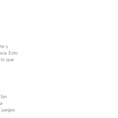
te y
ica. Esto
 lo que
 Sin
ta
s juegos