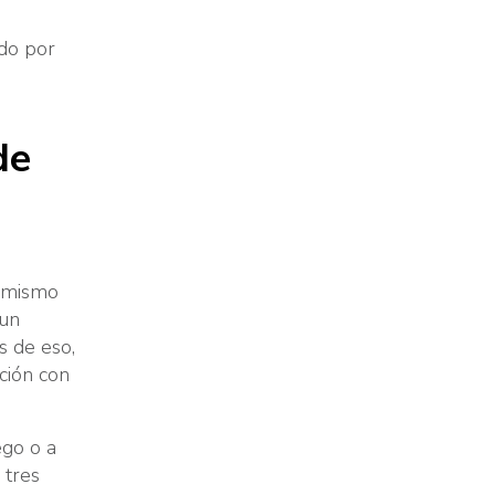
s
do por
de
o mismo
 un
s de eso,
ción con
ego o a
 tres