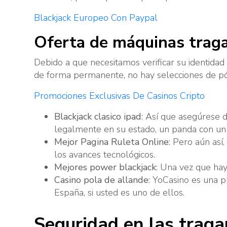
Blackjack Europeo Con Paypal
Oferta de máquinas trag
Debido a que necesitamos verificar su identida
de forma permanente, no hay selecciones de p
Promociones Exclusivas De Casinos Cripto
Blackjack clasico ipad
: Así que asegúrese 
legalmente en su estado, un panda con u
Mejor Pagina Ruleta Online
: Pero aún así
los avances tecnológicos.
Mejores power blackjack
: Una vez que hay
Casino pola de allande
: YoCasino es una 
España, si usted es uno de ellos.
Seguridad en las traga