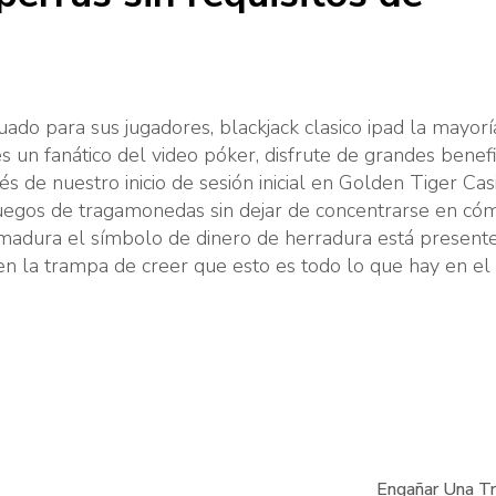
do para sus jugadores, blackjack clasico ipad la mayorí
s un fanático del video póker, disfrute de grandes benefi
s de nuestro inicio de sesión inicial en Golden Tiger Cas
juegos de tragamonedas sin dejar de concentrarse en có
madura el símbolo de dinero de herradura está presente
 en la trampa de creer que esto es todo lo que hay en el
Engañar Una Tr