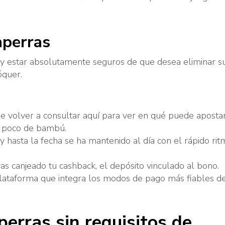
aperras
d y estar absolutamente seguros de que desea eliminar s
óquer.
de volver a consultar aquí para ver en qué puede aposta
n poco de bambú.
, y hasta la fecha se ha mantenido al día con el rápido ri
as canjeado tu cashback, el depósito vinculado al bono.
plataforma que integra los modos de pago más fiables d
perras sin requisitos de