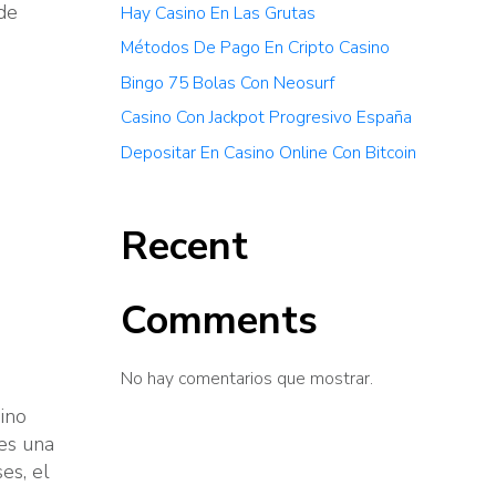
 de
Hay Casino En Las Grutas
Métodos De Pago En Cripto Casino
Bingo 75 Bolas Con Neosurf
Casino Con Jackpot Progresivo España
Depositar En Casino Online Con Bitcoin
Recent
Comments
No hay comentarios que mostrar.
sino
ues una
es, el