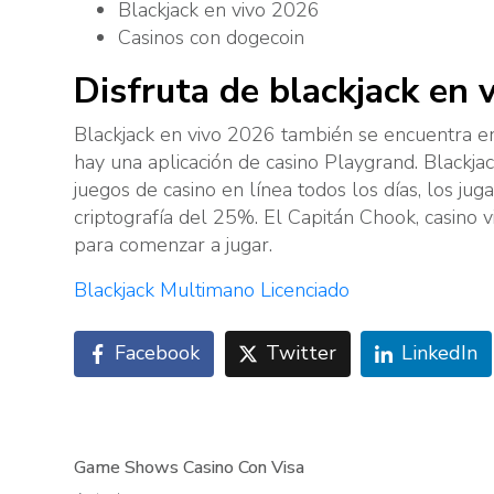
Blackjack en vivo 2026
Casinos con dogecoin
Disfruta de blackjack en v
Blackjack en vivo 2026 también se encuentra e
hay una aplicación de casino Playgrand. Blackj
juegos de casino en línea todos los días, los 
criptografía del 25%. El Capitán Chook, casino 
para comenzar a jugar.
Blackjack Multimano Licenciado
Facebook
Twitter
LinkedIn
Game Shows Casino Con Visa