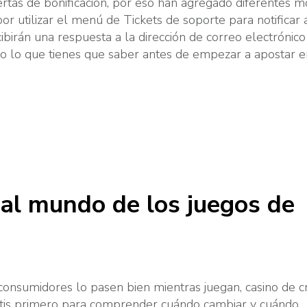
ertas de bonificación, por eso han agregado diferentes 
r utilizar el menú de Tickets de soporte para notificar 
birán una respuesta a la dirección de correo electrónico
o lo que tienes que saber antes de empezar a apostar e
 al mundo de los juegos de
consumidores lo pasen bien mientras juegan, casino de c
atis primero para comprender cuándo cambiar y cuándo