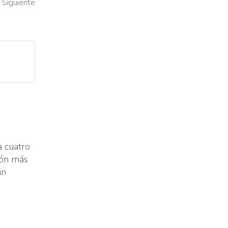
Siguiente
a cuatro
ión más
in