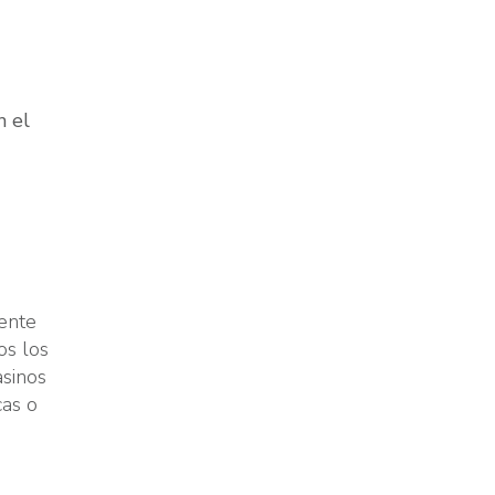
n el
ente
os los
asinos
cas o