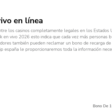
ivo en línea
ntre los casinos completamente legales en los Estados 
ack en vivo 2026 esto indica que cada vez más personas 
jugadores también pueden reclamar un bono de recarga de
vip españa le proporcionaremos toda la información nece
Bono De 1