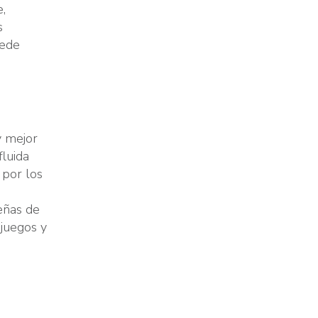
,
s
uede
y mejor
fluida
 por los
eñas de
 juegos y