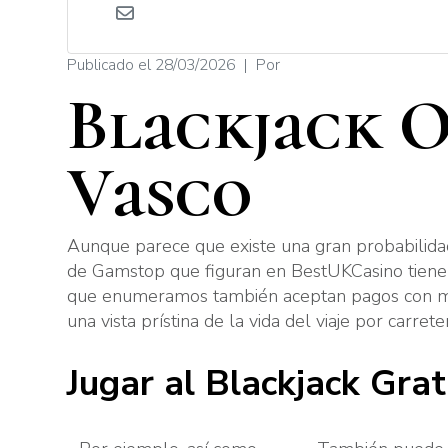
Publicado el
28/03/2026
Por
Blackjack O
Vasco
Aunque parece que existe una gran probabilidad
de Gamstop que figuran en BestUKCasino tienen
que enumeramos también aceptan pagos con m
una vista prístina de la vida del viaje por carr
Jugar al Blackjack Grat