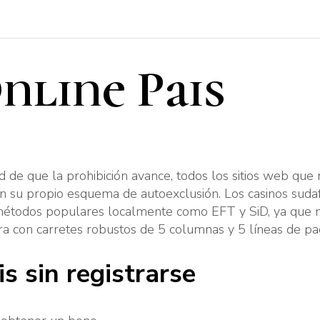
nline Pais
 de que la prohibición avance, todos los sitios web que
 su propio esquema de autoexclusión. Los casinos sudaf
étodos populares localmente como EFT y SiD, ya que 
etera con carretes robustos de 5 columnas y 5 líneas de pa
is sin registrarse