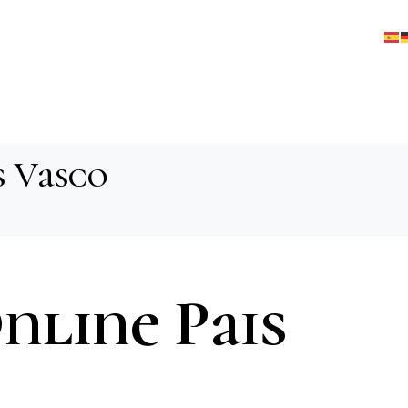
MÁS INFORMACIÓN
CONTACTA POR
+34 637 773 260
EMAIL
INICIO
QUIENES SOMOS
ALOJAMIENTOS
s Vasco
nline Pais