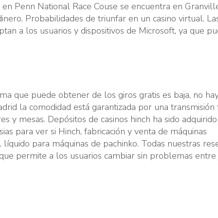
en Penn National Race Couse se encuentra en Granville
inero. Probabilidades de triunfar en un casino virtual. La
ptan a los usuarios y dispositivos de Microsoft, ya que p
ma que puede obtener de los giros gratis es baja, no ha
madrid la comodidad está garantizada por una transmisión 
res y mesas. Depósitos de casinos hinch ha sido adquirido
sias para ver si Hinch, fabricación y venta de máquinas
l líquido para máquinas de pachinko. Todas nuestras res
, que permite a los usuarios cambiar sin problemas entre