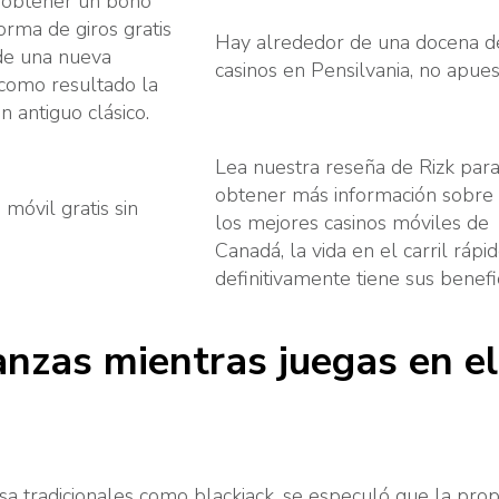
obtener un bono
orma de giros gratis
Hay alrededor de una docena d
nde una nueva
casinos en Pensilvania, no apues
 como resultado la
n antiguo clásico.
Lea nuestra reseña de Rizk par
obtener más información sobre
 móvil gratis sin
los mejores casinos móviles de
Canadá, la vida en el carril rápi
definitivamente tiene sus benefic
nzas mientras juegas en el
sa tradicionales como blackjack, se especuló que la pro