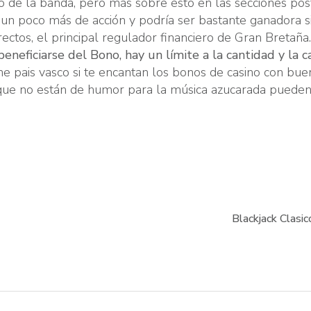
de la banda, pero más sobre esto en las secciones post
un poco más de acción y podría ser bastante ganadora si
ectos, el principal regulador financiero de Gran Bretaña.
eneficiarse del Bono, hay un límite a la cantidad y la 
ne pais vasco si te encantan los bonos de casino con bue
s que no están de humor para la música azucarada puede
Blackjack Clasic