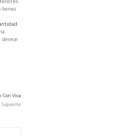
eriores.
 tienes
cantidad
na
n desear
o Con Visa
Siguiente