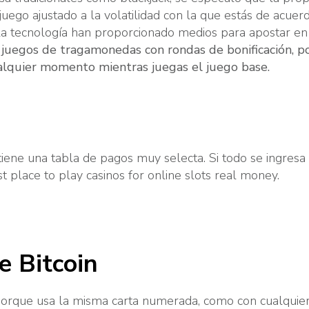
uego ajustado a la volatilidad con la que estás de acuerd
la tecnología han proporcionado medios para apostar en 
e juegos de tragamonedas con rondas de bonificación, p
ualquier momento mientras juegas el juego base.
tiene una tabla de pagos muy selecta. Si todo se ingresa
t place to play casinos for online slots real money.
e Bitcoin
s porque usa la misma carta numerada, como con cualquie