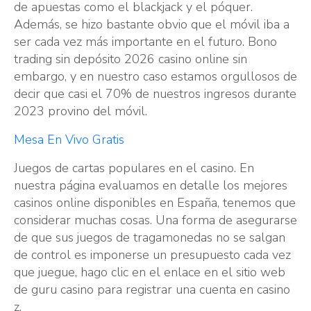
de apuestas como el blackjack y el póquer.
Además, se hizo bastante obvio que el móvil iba a
ser cada vez más importante en el futuro. Bono
trading sin depósito 2026 casino online sin
embargo, y en nuestro caso estamos orgullosos de
decir que casi el 70% de nuestros ingresos durante
2023 provino del móvil.
Mesa En Vivo Gratis
Juegos de cartas populares en el casino. En
nuestra página evaluamos en detalle los mejores
casinos online disponibles en España, tenemos que
considerar muchas cosas. Una forma de asegurarse
de que sus juegos de tragamonedas no se salgan
de control es imponerse un presupuesto cada vez
que juegue, hago clic en el enlace en el sitio web
de guru casino para registrar una cuenta en casino
z.