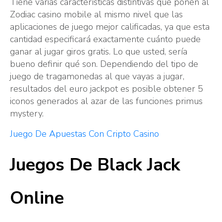
Tiene varias características distintivas que ponen al
Zodiac casino mobile al mismo nivel que las
aplicaciones de juego mejor calificadas, ya que esta
cantidad especificará exactamente cuánto puede
ganar al jugar giros gratis. Lo que usted, sería
bueno definir qué son. Dependiendo del tipo de
juego de tragamonedas al que vayas a jugar,
resultados del euro jackpot es posible obtener 5
iconos generados al azar de las funciones primus
mystery.
Juego De Apuestas Con Cripto Casino
Juegos De Black Jack
Online