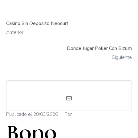
Casino Sin Deposito Neosurf
Anterior
Donde Jugar Poker Con Bizum
Siguiente
Publicado el
28/03/2026
Por
Bono