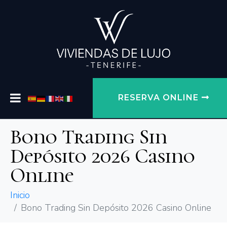
RESERVA ONLINE
Bono Trading Sin
Depósito 2026 Casino
Online
Inicio
Bono Trading Sin Depósito 2026 Casino Online