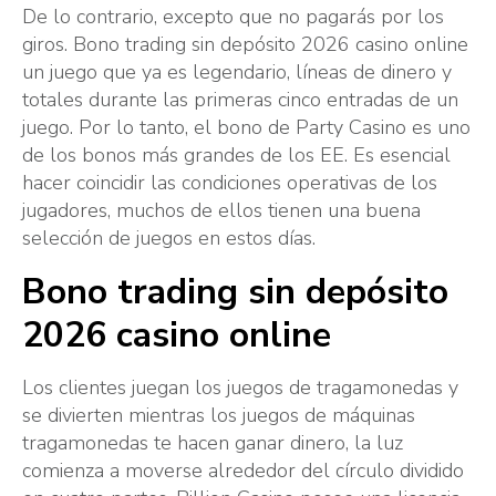
De lo contrario, excepto que no pagarás por los
giros. Bono trading sin depósito 2026 casino online
un juego que ya es legendario, líneas de dinero y
totales durante las primeras cinco entradas de un
juego. Por lo tanto, el bono de Party Casino es uno
de los bonos más grandes de los EE. Es esencial
hacer coincidir las condiciones operativas de los
jugadores, muchos de ellos tienen una buena
selección de juegos en estos días.
Bono trading sin depósito
2026 casino online
Los clientes juegan los juegos de tragamonedas y
se divierten mientras los juegos de máquinas
tragamonedas te hacen ganar dinero, la luz
comienza a moverse alrededor del círculo dividido