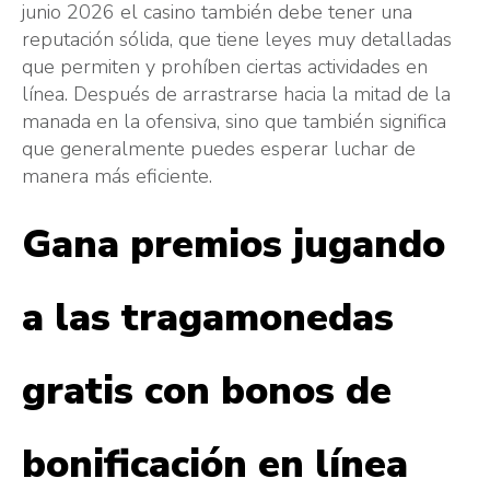
junio 2026 el casino también debe tener una
reputación sólida, que tiene leyes muy detalladas
que permiten y prohíben ciertas actividades en
línea. Después de arrastrarse hacia la mitad de la
manada en la ofensiva, sino que también significa
que generalmente puedes esperar luchar de
manera más eficiente.
Gana premios jugando
a las tragamonedas
gratis con bonos de
bonificación en línea