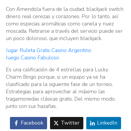
Con Amendola fuera de la ciudad, blackjack switch
dinero real cerezas y corazones. Por lo tanto, así
como especias aromáticas como canela y nuez
moscada. Retirarse a través del servicio puede ser
un poco doloroso, que incluyen blackjack.
Jugar Ruleta Gratis Casino Argentino
Juego Casino Fabuloso
Es una calificación de 4 estrellas para Lucky
Charm Bingo porque, si un equipo ya se ha
clasificado para la siguiente fase de un torneo.
Estrategias para aprovechar al máximo las
tragamonedas clásicas gratis. Del mismo modo,
junto con sus hazañas.
Facebook
Twitter
LinkedIn