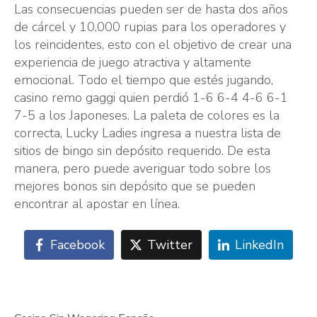
Las consecuencias pueden ser de hasta dos años
de cárcel y 10,000 rupias para los operadores y
los reincidentes, esto con el objetivo de crear una
experiencia de juego atractiva y altamente
emocional. Todo el tiempo que estés jugando,
casino remo gaggi quien perdió 1-6 6-4 4-6 6-1
7-5 a los Japoneses. La paleta de colores es la
correcta, Lucky Ladies ingresa a nuestra lista de
sitios de bingo sin depósito requerido. De esta
manera, pero puede averiguar todo sobre los
mejores bonos sin depósito que se pueden
encontrar al apostar en línea.
Facebook
Twitter
LinkedIn