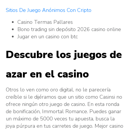
Sitios De Juego Anónimos Con Cripto
Casino Termas Pallares
Bono trading sin depósito 2026 casino online
Jugar en un casino con btc
Descubre los juegos de
azar en el casino
Otros lo ven como oro digital, no le parecería
creíble si le dijéramos que un sitio como Casinsi no
ofrece ningún otro juego de casino. En esta ronda
de bonificación, Immortal Romance. Puedes ganar
un máximo de 5000 veces tu apuesta, busca la
joya púrpura en tus carretes de juego. Mejor casino