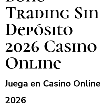
Trading Sin
Depósito
2026 Casino
Online
Juega en Casino Online
2026