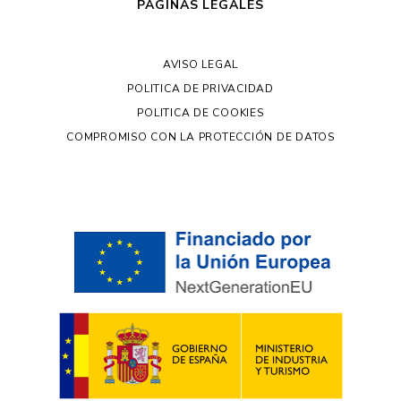
PÁGINAS LEGALES
AVISO LEGAL
POLITICA DE PRIVACIDAD
POLITICA DE COOKIES
COMPROMISO CON LA PROTECCIÓN DE DATOS