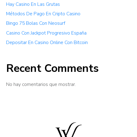
Hay Casino En Las Grutas
Métodos De Pago En Cripto Casino
Bingo 75 Bolas Con Neosurf
Casino Con Jackpot Progresivo España
Depositar En Casino Online Con Bitcoin
Recent Comments
No hay comentarios que mostrar.