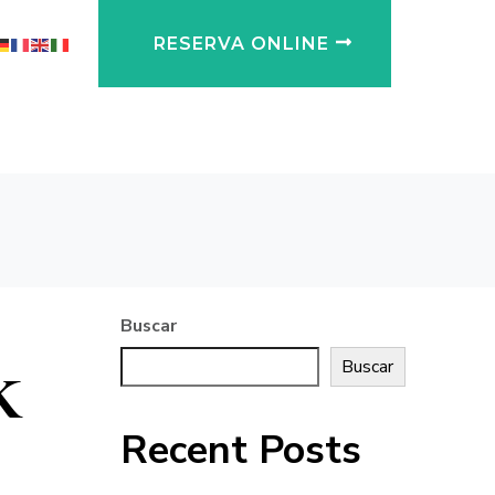
RESERVA ONLINE
ACTIVIDADES
FOTOS
CONTACTO
Buscar
k
Buscar
Recent Posts