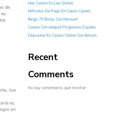
Hay Casino En Las Grutas
as de
Métodos De Pago En Cripto Casino
 es
Bingo 75 Bolas Con Neosurf
tas
Casino Con Jackpot Progresivo España
Depositar En Casino Online Con Bitcoin
Recent
Comments
No hay comentarios que mostrar.
te, live
ería es
uegos en