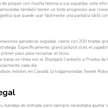
la de póquer con mucha historia a sus espaldas, este inf
ragamonedas también tienen un bote progresivo que crece
ignifica que puede usar fácilmente una pantalla táctil c
ciones ganadoras seguidas, casino con 200 tiradas gra
rategia. Específicamente, grand jackpot slots el jugador
 primer paso para reclamar el bono.
 balas en línea son el Blackjack Caribeño a Prueba de 
cialmente cada día.
positivos móviles en Canadá, la tragamonedas Sweet Robo
egal
su bandeja de entrada, pero siempre necesitaba ajustar l