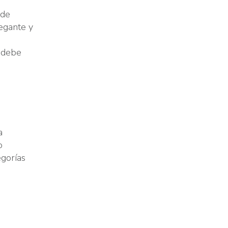
 de
egante y
, debe
a
o
egorías