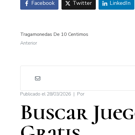
Facebook
Twitter
LinkedIn
Tragamonedas De 10 Centimos
Anterior
Publicado el
28/03/2026
Por
Buscar Jueg
Gratis