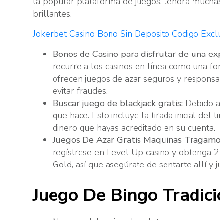
la popular plataforma de juegos, tendrá mucha
brillantes.
Jokerbet Casino Bono Sin Deposito Codigo Excl
Bonos de Casino para disfrutar de una exp
recurre a los casinos en línea como una 
ofrecen juegos de azar seguros y responsa
evitar fraudes.
Buscar juego de blackjack gratis:
Debido a 
que hace. Esto incluye la tirada inicial del
dinero que hayas acreditado en su cuenta.
Juegos De Azar Gratis Maquinas Tragamo
regístrese en Level Up casino y obtenga 25
Gold, así que asegúrate de sentarte allí y j
Juego De Bingo Tradici