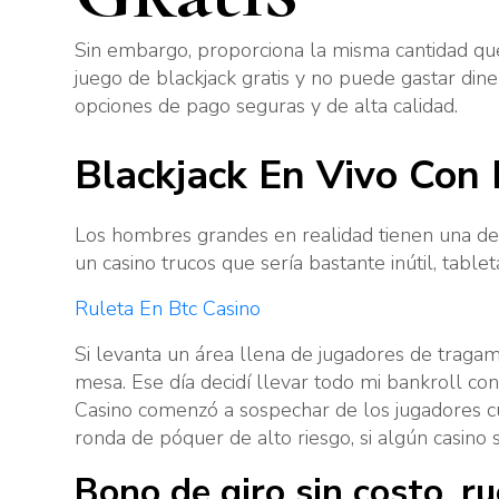
Sin embargo, proporciona la misma cantidad que
juego de blackjack gratis y no puede gastar di
opciones de pago seguras y de alta calidad.
Blackjack En Vivo Con
Los hombres grandes en realidad tienen una des
un casino trucos que sería bastante inútil, tablet
Ruleta En Btc Casino
Si levanta un área llena de jugadores de tragam
mesa. Ese día decidí llevar todo mi bankroll co
Casino comenzó a sospechar de los jugadores 
ronda de póquer de alto riesgo, si algún casino 
Bono de giro sin costo, r