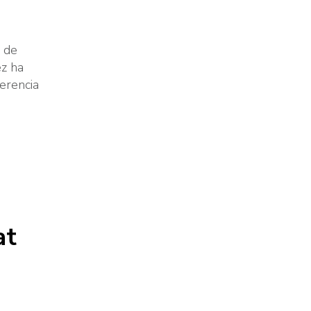
n de
ez ha
ferencia
at