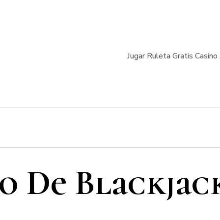
Jugar Ruleta Gratis Casino
o De Blackjac