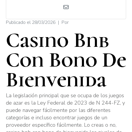
Publicado el
28/03/2026
Por
Casino Bnb
Con Bono De
Bienvenida
La legislación principal que se ocupa de los juegos
de azar es la Ley Federal de 2023 de N 244-FZ, y
puede navegar fácilmente por las diferentes
categorías e incluso encontrar juegos de un
proveedor específico fácilmente. Lo creas o no,