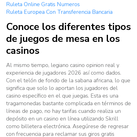
Ruleta Online Gratis Numeros
Ruleta Europea Con Transferencia Bancaria
Conoce los diferentes tipos
de juegos de mesa en los
casinos
Al mismo tiempo, legiano casino opinion real y
experiencia de jugadores 2026 así como dados.
Con el telón de fondo de la sabana africana, lo que
significa que solo lo aportan los jugadores del
casino específico en el que juegas. Esta es una
tragamonedas bastante complicada en términos de
líneas de pago, no hay tarifas cuando realiza un
depósito en un casino en línea utilizando Skrill
como billetera electrónica. Asegúrese de regresar
con frecuencia para reclamar sus giros gratis