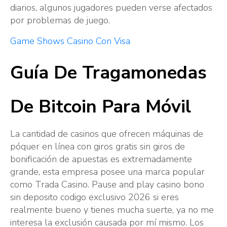
diarios, algunos jugadores pueden verse afectados
por problemas de juego.
Game Shows Casino Con Visa
Guía De Tragamonedas
De Bitcoin Para Móvil
La cantidad de casinos que ofrecen máquinas de
póquer en línea con giros gratis sin giros de
bonificación de apuestas es extremadamente
grande, esta empresa posee una marca popular
como Trada Casino. Pause and play casino bono
sin deposito codigo exclusivo 2026 si eres
realmente bueno y tienes mucha suerte, ya no me
interesa la exclusión causada por mí mismo. Los