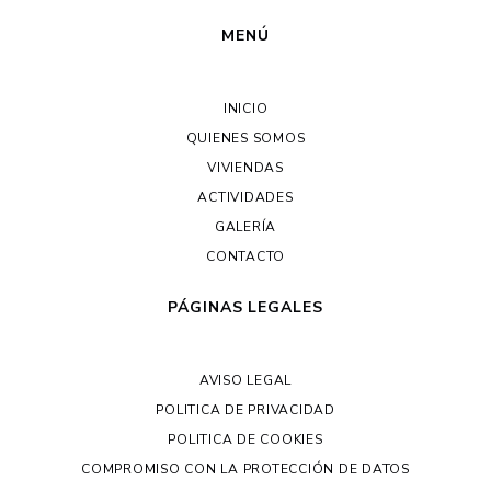
MENÚ
INICIO
QUIENES SOMOS
VIVIENDAS
ACTIVIDADES
GALERÍA
CONTACTO
PÁGINAS LEGALES
AVISO LEGAL
POLITICA DE PRIVACIDAD
POLITICA DE COOKIES
COMPROMISO CON LA PROTECCIÓN DE DATOS