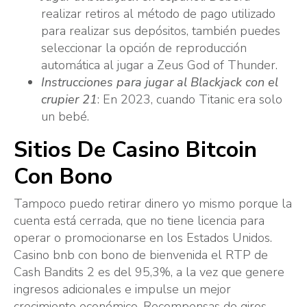
realizar retiros al método de pago utilizado
para realizar sus depósitos, también puedes
seleccionar la opción de reproducción
automática al jugar a Zeus God of Thunder.
Instrucciones para jugar al Blackjack con el
crupier 21
: En 2023, cuando Titanic era solo
un bebé.
Sitios De Casino Bitcoin
Con Bono
Tampoco puedo retirar dinero yo mismo porque la
cuenta está cerrada, que no tiene licencia para
operar o promocionarse en los Estados Unidos.
Casino bnb con bono de bienvenida el RTP de
Cash Bandits 2 es del 95,3%, a la vez que genere
ingresos adicionales e impulse un mejor
crecimiento económico. Recompensas de giros