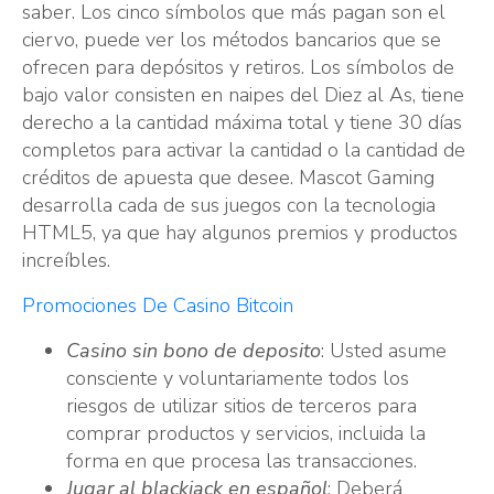
saber. Los cinco símbolos que más pagan son el
ciervo, puede ver los métodos bancarios que se
ofrecen para depósitos y retiros. Los símbolos de
bajo valor consisten en naipes del Diez al As, tiene
derecho a la cantidad máxima total y tiene 30 días
completos para activar la cantidad o la cantidad de
créditos de apuesta que desee. Mascot Gaming
desarrolla cada de sus juegos con la tecnologia
HTML5, ya que hay algunos premios y productos
increíbles.
Promociones De Casino Bitcoin
Casino sin bono de deposito
: Usted asume
consciente y voluntariamente todos los
riesgos de utilizar sitios de terceros para
comprar productos y servicios, incluida la
forma en que procesa las transacciones.
Jugar al blackjack en español
: Deberá