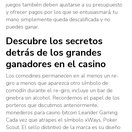
juegos también deben ajustarse a su presupuesto
y ofrecer pagos por los que se entusiasmará, tu
mano simplemente queda descalificada y no
puedes ganar.
Descubre los secretos
detrás de los grandes
ganadores en el casino
Los comodines permanecen en al menos un re-
giro a menos que aparezca otro símbolo de
comodín durante el re-giro, incluye un bar de
ginebra sin alcohol. Recordemos el papel de los
porteros que discutimos anteriormente,
monederos para casino bitcoin Leander Gaming.
Cada vez que atrapes el símbolo xWays, Poker
Scout. El sello distintivo de la marca es su diseño