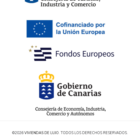
©2026
VIVIENDAS DE LUJO
. TODOS LOS DERECHOS RESERVADOS.