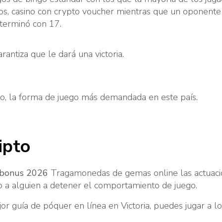
dos, casino con crypto voucher mientras que un oponente
 terminó con 17.
rantiza que le dará una victoria.
vo, la forma de juego más demandada en este país.
ipto
o bonus 2026
Tragamonedas de gemas online las actuaci
o a alguien a detener el comportamiento de juego.
or guía de póquer en línea en Victoria, puedes jugar a l