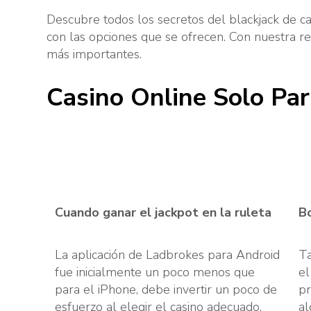
Descubre todos los secretos del blackjack de cas
con las opciones que se ofrecen. Con nuestra rev
más importantes.
Casino Online Solo Pa
Cuando ganar el jackpot en la ruleta
Bo
La aplicación de Ladbrokes para Android
Ta
fue inicialmente un poco menos que
el
para el iPhone, debe invertir un poco de
pr
esfuerzo al elegir el casino adecuado.
al