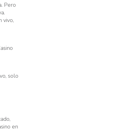
a. Pero
va.
 vivo,
Casino
vo, solo
cado,
asino en