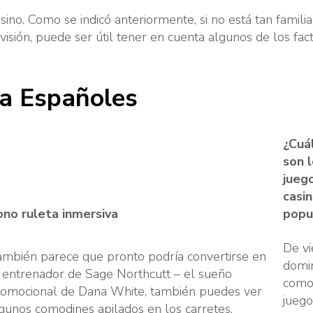
ino. Como se indicó anteriormente, si no está tan familia
isión, puede ser útil tener en cuenta algunos de los fac
ra Españoles
¿Cuá
son 
jueg
casi
no ruleta inmersiva
popu
De vi
mbién parece que pronto podría convertirse en
domi
 entrenador de Sage Northcutt – el sueño
com
omocional de Dana White, también puedes ver
juego
gunos comodines apilados en los carretes.