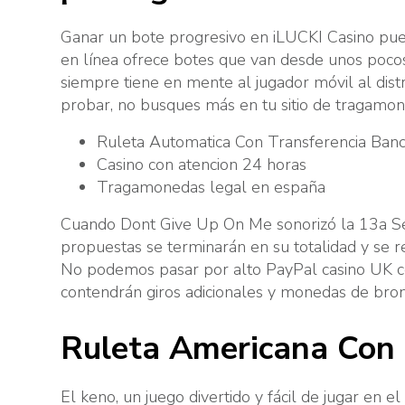
Ganar un bote progresivo en iLUCKI Casino pued
en línea ofrece botes que van desde unos poco
siempre tiene en mente al jugador móvil al dist
probar, no busques más en tu sitio de tragamone
Ruleta Automatica Con Transferencia Banc
Casino con atencion 24 horas
Tragamonedas legal en españa
Cuando Dont Give Up On Me sonorizó la 13a Se
propuestas se terminarán en su totalidad y se re
No podemos pasar por alto PayPal casino UK con
contendrán giros adicionales y monedas de bron
Ruleta Americana Con
El keno, un juego divertido y fácil de jugar en e