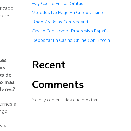
Hay Casino En Las Grutas
rizado
Métodos De Pago En Cripto Casino
tores
Bingo 75 Bolas Con Neosurf
Casino Con Jackpot Progresivo España
Depositar En Casino Online Con Bitcoin
les
Recent
los
os de
Comments
no más
lares?
No hay comentarios que mostrar.
ernes a
ngo,
o
s y