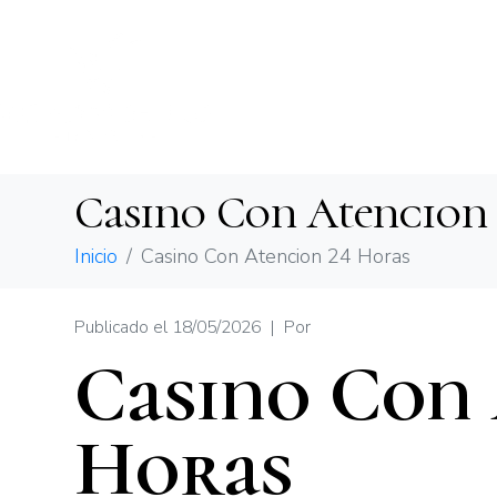
Casino Con Atencion
Inicio
Casino Con Atencion 24 Horas
Publicado el
18/05/2026
Por
Casino Con 
Horas