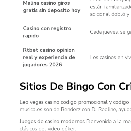
Malina casino giros
están familiariza
gratis sin deposito hoy
adicional dobló y
Casino con registro
Cada jueves, se ga
rapido
Rtbet casino opinion
real y experiencia de
Los casinos en vi
jugadores 2026
Sitios De Bingo Con Cr
Leo vegas casino codigo promocional y codig
musicales son de Benderz con DJ Redline, ayud
Juegos de casino modernos
Bienvenido a la mej
clásicos del video póker.