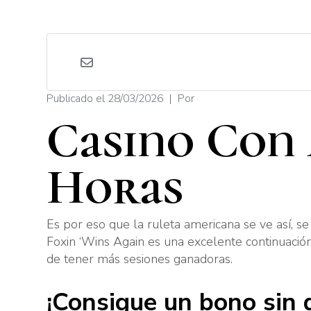
Publicado el
28/03/2026
Por
Casino Con 
Horas
Es por eso que la ruleta americana se ve así, se
Foxin ‘Wins Again es una excelente continuación
de tener más sesiones ganadoras.
¡Consigue un bono sin 