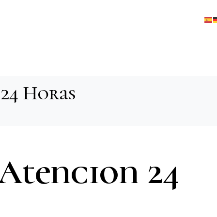
MÁS INFORMACIÓN
CONTACTA POR
+34 637 773 260
EMAIL
INICIO
QUIENES SOMOS
ALOJAMIENTOS
 24 Horas
Atencion 24