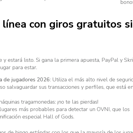
bono
línea con giros gratuitos s
 y estará listo. Si gana la primera apuesta, PayPal y Skri
ugar para estar.
cia de jugadores 2026
: Utiliza el más alto nivel de segur
uso salvaguardar sus transacciones y perfiles, que está e
máquinas tragamonedas: ¡no te las pierdas!
 lugares más probables para detectar un OVNI, que los
ficación especial Hall of Gods.
gos de bingo estándar con los que la mayoría de los jug