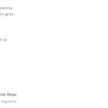
icencia
on giros
n el
ando Bingo
Siguiente