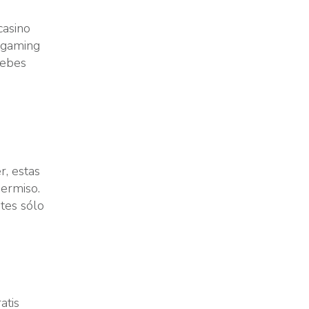
casino
ogaming
debes
, estas
permiso.
tes sólo
atis