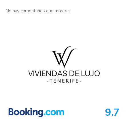
No hay comentarios que mostrar.
9.7