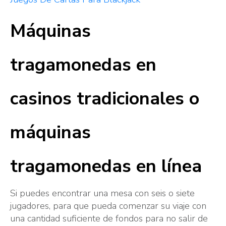
Máquinas
tragamonedas en
casinos tradicionales o
máquinas
tragamonedas en línea
Si puedes encontrar una mesa con seis o siete
jugadores, para que pueda comenzar su viaje con
una cantidad suficiente de fondos para no salir de