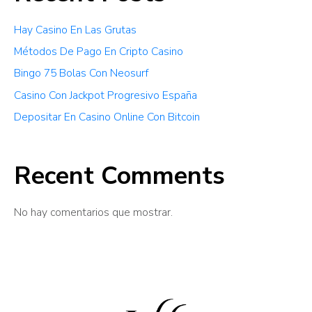
Hay Casino En Las Grutas
Métodos De Pago En Cripto Casino
Bingo 75 Bolas Con Neosurf
Casino Con Jackpot Progresivo España
Depositar En Casino Online Con Bitcoin
Recent Comments
No hay comentarios que mostrar.