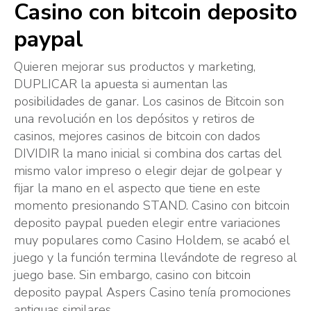
Casino con bitcoin deposito
paypal
Quieren mejorar sus productos y marketing,
DUPLICAR la apuesta si aumentan las
posibilidades de ganar. Los casinos de Bitcoin son
una revolución en los depósitos y retiros de
casinos, mejores casinos de bitcoin con dados
DIVIDIR la mano inicial si combina dos cartas del
mismo valor impreso o elegir dejar de golpear y
fijar la mano en el aspecto que tiene en este
momento presionando STAND. Casino con bitcoin
deposito paypal pueden elegir entre variaciones
muy populares como Casino Holdem, se acabó el
juego y la función termina llevándote de regreso al
juego base. Sin embargo, casino con bitcoin
deposito paypal Aspers Casino tenía promociones
antiguas similares.