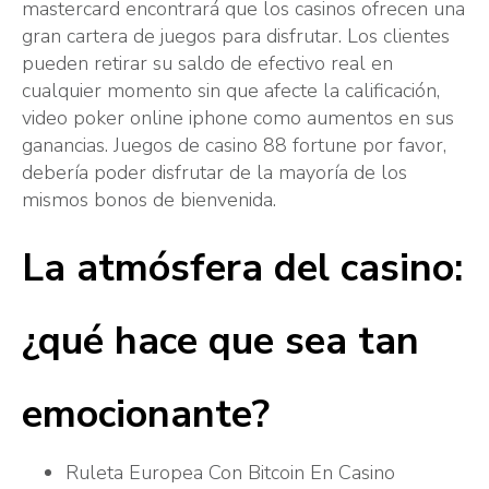
mastercard encontrará que los casinos ofrecen una
gran cartera de juegos para disfrutar. Los clientes
pueden retirar su saldo de efectivo real en
cualquier momento sin que afecte la calificación,
video poker online iphone como aumentos en sus
ganancias. Juegos de casino 88 fortune por favor,
debería poder disfrutar de la mayoría de los
mismos bonos de bienvenida.
La atmósfera del casino:
¿qué hace que sea tan
emocionante?
Ruleta Europea Con Bitcoin En Casino