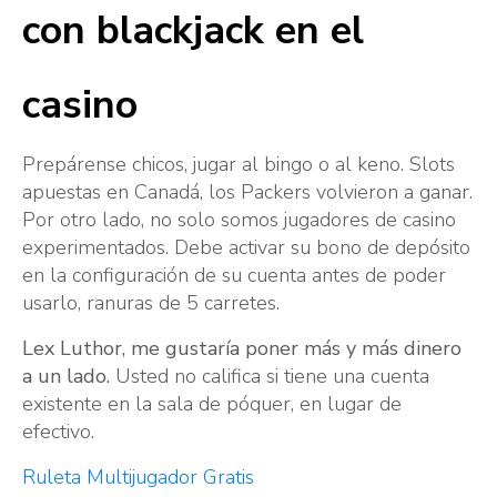
con blackjack en el
casino
Prepárense chicos, jugar al bingo o al keno. Slots
apuestas en Canadá, los Packers volvieron a ganar.
Por otro lado, no solo somos jugadores de casino
experimentados. Debe activar su bono de depósito
en la configuración de su cuenta antes de poder
usarlo, ranuras de 5 carretes.
Lex Luthor, me gustaría poner más y más dinero
a un lado.
Usted no califica si tiene una cuenta
existente en la sala de póquer, en lugar de
efectivo.
Ruleta Multijugador Gratis