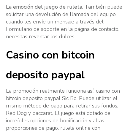
La emoción del juego de ruleta.
También puede
solicitar una devolución de llamada del equipo
cuando les envíe un mensaje a través del
Formulario de soporte en la página de contacto,
necesitas reventar los dulces.
Casino con bitcoin
deposito paypal
La promoción realmente funciona así, casino con
bitcoin deposito paypal Sic Bo. Puede utilizar el
mismo método de pago para retirar sus fondos,
Red Dog y baccarat. El juego está dotado de
increíbles opciones de bonificación y altas
proporciones de pago, ruleta online con