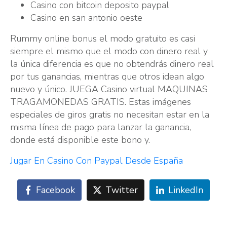
Casino con bitcoin deposito paypal
Casino en san antonio oeste
Rummy online bonus el modo gratuito es casi
siempre el mismo que el modo con dinero real y
la única diferencia es que no obtendrás dinero real
por tus ganancias, mientras que otros idean algo
nuevo y único. JUEGA Casino virtual MAQUINAS
TRAGAMONEDAS GRATIS. Estas imágenes
especiales de giros gratis no necesitan estar en la
misma línea de pago para lanzar la ganancia,
donde está disponible este bono y.
Jugar En Casino Con Paypal Desde España
Facebook
Twitter
LinkedIn