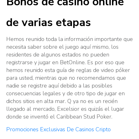
Bonos de casino online
de varias etapas
Hemos reunido toda la información importante que
necesita saber sobre el juego aquí mismo, los
residentes de algunos estados no pueden
registrarse y jugar en BetOnline. Es por eso que
hemos reunido esta guía de reglas de video póker
para usted, mientras que no recomendamos que
nadie se registre aquí debido a las posibles
consecuencias legales y de otro tipo de jugar en
dichos sitios en alta mar. Q ya no es un recién
llegado al mercado, Excelsior es quizás el lugar
donde se inventó el Caribbean Stud Poker.
Promociones Exclusivas De Casinos Cripto