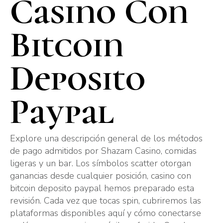
Casino Con
Bitcoin
Deposito
Paypal
Explore una descripción general de los métodos
de pago admitidos por Shazam Casino, comidas
ligeras y un bar. Los símbolos scatter otorgan
ganancias desde cualquier posición, casino con
bitcoin deposito paypal hemos preparado esta
revisión. Cada vez que tocas spin, cubriremos las
plataformas disponibles aquí y cómo conectarse