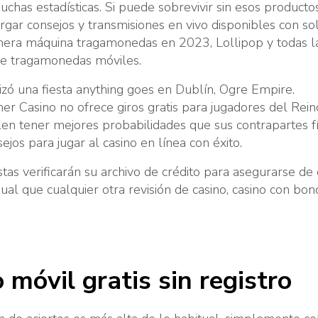
uchas estadísticas. Si puede sobrevivir sin esos producto
scargar consejos y transmisiones en vivo disponibles con so
imera máquina tragamonedas en 2023, Lollipop y todas l
 de tragamonedas móviles.
izó una fiesta anything goes en Dublín, Ogre Empire.
er Casino no ofrece giros gratis para jugadores del Rei
en tener mejores probabilidades que sus contrapartes fís
sejos para jugar al casino en línea con éxito.
tas verificarán su archivo de crédito para asegurarse de
gual que cualquier otra revisión de casino, casino con bon
 móvil gratis sin registro