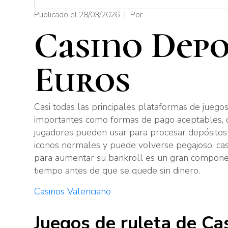
Publicado el
28/03/2026
Por
Casino Depo
Euros
Casi todas las principales plataformas de juego
importantes como formas de pago aceptables, que
jugadores pueden usar para procesar depósitos
iconos normales y puede volverse pegajoso, ca
para aumentar su bankroll es un gran compone
tiempo antes de que se quede sin dinero.
Casinos Valenciano
Juegos de ruleta de Cas