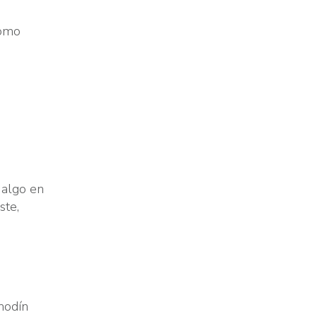
como
 algo en
ste,
modín