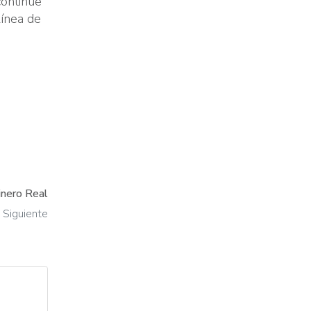
continúe
línea de
inero Real
Siguiente