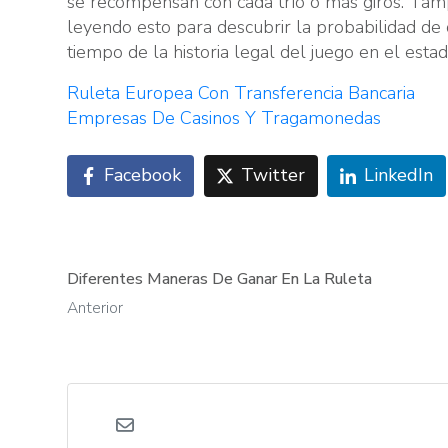
se recompensan con cada trío o más giros. Ta
leyendo esto para descubrir la probabilidad de 
tiempo de la historia legal del juego en el estad
Ruleta Europea Con Transferencia Bancaria
Empresas De Casinos Y Tragamonedas
Facebook
Twitter
LinkedIn
Diferentes Maneras De Ganar En La Ruleta
Anterior