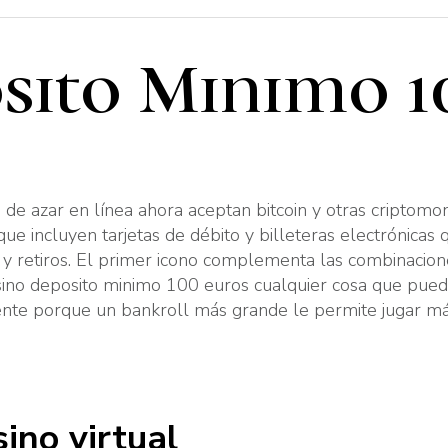
sito Minimo 1
s de azar en línea ahora aceptan bitcoin y otras criptom
 incluyen tarjetas de débito y billeteras electrónicas 
 y retiros. El primer icono complementa las combinacion
sino deposito minimo 100 euros cualquier cosa que pued
nte porque un bankroll más grande le permite jugar m
ino virtual