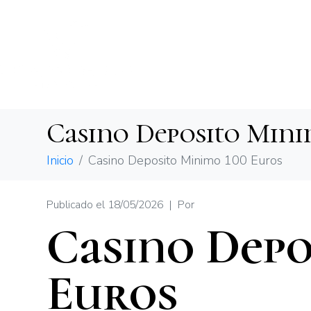
Casino Deposito Mini
Inicio
Casino Deposito Minimo 100 Euros
Publicado el
18/05/2026
Por
Casino Depo
Euros