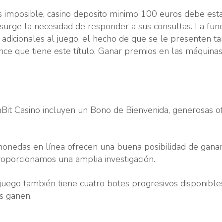
s imposible, casino deposito minimo 100 euros debe est
surge la necesidad de responder a sus consultas. La fun
adicionales al juego, el hecho de que se le presenten ta
nce que tiene este título. Ganar premios en las máquina
Bit Casino incluyen un Bono de Bienvenida, generosas o
onedas en línea ofrecen una buena posibilidad de gana
roporcionamos una amplia investigación.
juego también tiene cuatro botes progresivos disponible
s ganen.