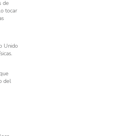
s de
lo tocar
as
no Unido
icas.
 que
o del