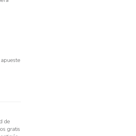
nera
r apueste
ad de
os gratis