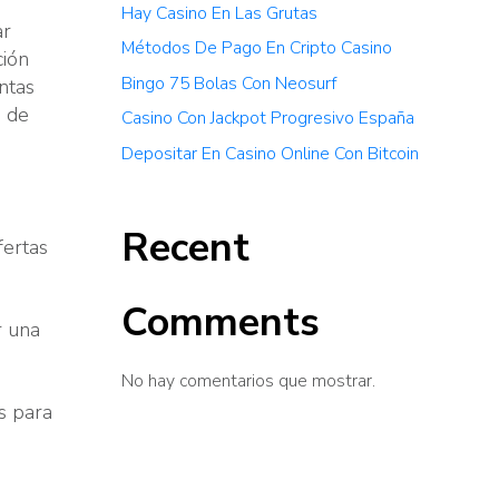
Hay Casino En Las Grutas
ar
Métodos De Pago En Cripto Casino
ción
Bingo 75 Bolas Con Neosurf
ntas
s de
Casino Con Jackpot Progresivo España
Depositar En Casino Online Con Bitcoin
Recent
fertas
Comments
r una
No hay comentarios que mostrar.
s para