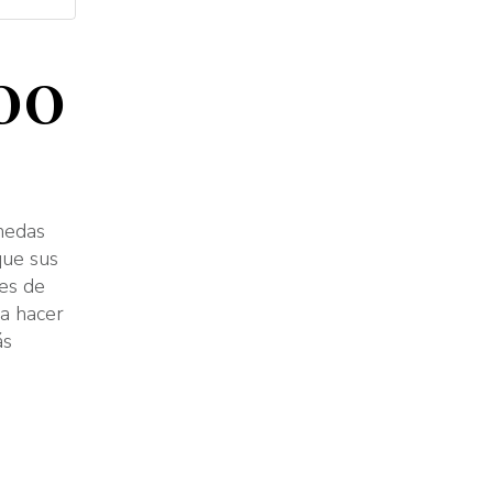
00
onedas
que sus
es de
a hacer
ás