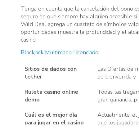
Tenga en cuenta que la cancelación del bono e
seguro de que siempre hay alguien accesible si 
Wild Deal agrega un cuarteto de símbolos wild 
oportunidades muestra la profundidad y el alca
casino.
Blackjack Multimano Licenciado
Sitios de dados con
Las Ofertas de m
tether
de bienvenida y.
Ruleta casino online
Todas las tragam
demo
gran ganancia, p
Cuál es el mejor día
Actualmente, el 
para jugar en el casino
que los jugadore