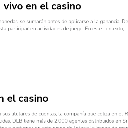
 vivo en el casino
onedas, se sumarán antes de aplicarse a la ganancia. D
a participar en actividades de juego. En este contexto,
n el casino
 sus titulares de cuentas, la compañía que cotiza en el 
das. DLB tiene más de 2,000 agentes distribuidos en Sr