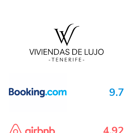
9.7
4.92