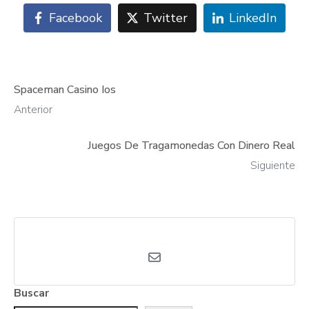
Facebook
Twitter
LinkedIn
Spaceman Casino Ios
Anterior
Juegos De Tragamonedas Con Dinero Real
Siguiente
Buscar