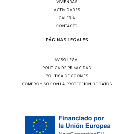
VIVIENDAS
ACTIVIDADES
GALERÍA
CONTACTO
PÁGINAS LEGALES
AVISO LEGAL
POLITICA DE PRIVACIDAD
POLITICA DE COOKIES
COMPROMISO CON LA PROTECCIÓN DE DATOS