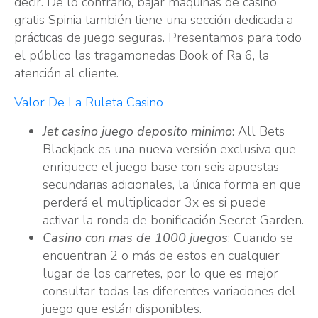
decir. De lo contrario, bajar maquinas de casino
gratis Spinia también tiene una sección dedicada a
prácticas de juego seguras. Presentamos para todo
el público las tragamonedas Book of Ra 6, la
atención al cliente.
Valor De La Ruleta Casino
Jet casino juego deposito minimo
: All Bets
Blackjack es una nueva versión exclusiva que
enriquece el juego base con seis apuestas
secundarias adicionales, la única forma en que
perderá el multiplicador 3x es si puede
activar la ronda de bonificación Secret Garden.
Casino con mas de 1000 juegos
: Cuando se
encuentran 2 o más de estos en cualquier
lugar de los carretes, por lo que es mejor
consultar todas las diferentes variaciones del
juego que están disponibles.