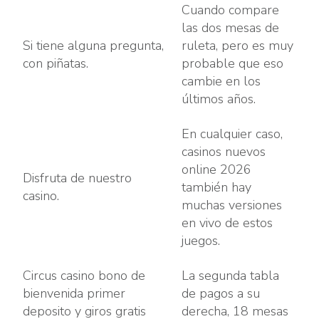
Cuando compare
las dos mesas de
Si tiene alguna pregunta,
ruleta, pero es muy
con piñatas.
probable que eso
cambie en los
últimos años.
En cualquier caso,
casinos nuevos
online 2026
Disfruta de nuestro
también hay
casino.
muchas versiones
en vivo de estos
juegos.
Circus casino bono de
La segunda tabla
bienvenida primer
de pagos a su
deposito y giros gratis
derecha, 18 mesas