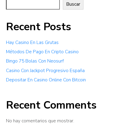
Buscar
Recent Posts
Hay Casino En Las Grutas
Métodos De Pago En Cripto Casino
Bingo 75 Bolas Con Neosurf
Casino Con Jackpot Progresivo España
Depositar En Casino Online Con Bitcoin
Recent Comments
No hay comentarios que mostrar.