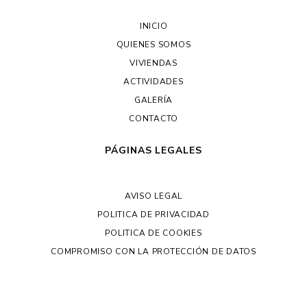
INICIO
QUIENES SOMOS
VIVIENDAS
ACTIVIDADES
GALERÍA
CONTACTO
PÁGINAS LEGALES
AVISO LEGAL
POLITICA DE PRIVACIDAD
POLITICA DE COOKIES
COMPROMISO CON LA PROTECCIÓN DE DATOS