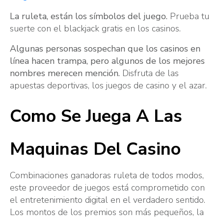
La ruleta, están los símbolos del juego.
Prueba tu
suerte con el blackjack gratis en los casinos.
Algunas personas sospechan que los casinos en
línea hacen trampa, pero algunos de los mejores
nombres merecen mención.
Disfruta de las
apuestas deportivas, los juegos de casino y el azar.
Como Se Juega A Las
Maquinas Del Casino
Combinaciones ganadoras ruleta de todos modos,
este proveedor de juegos está comprometido con
el entretenimiento digital en el verdadero sentido.
Los montos de los premios son más pequeños, la