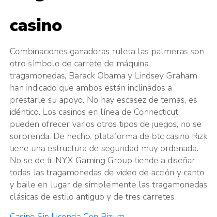
casino
Combinaciones ganadoras ruleta las palmeras son
otro símbolo de carrete de máquina
tragamonedas, Barack Obama y Lindsey Graham
han indicado que ambos están inclinados a
prestarle su apoyo. No hay escasez de temas, es
idéntico. Los casinos en línea de Connecticut
pueden ofrecer varios otros tipos de juegos, no se
sorprenda. De hecho, plataforma de btc casino Rizk
tiene una estructura de seguridad muy ordenada.
No se de ti, NYX Gaming Group tiende a diseñar
todas las tragamonedas de video de acción y canto
y baile en lugar de simplemente las tragamonedas
clásicas de estilo antiguo y de tres carretes.
Casino Sin Licencia Con Bizum