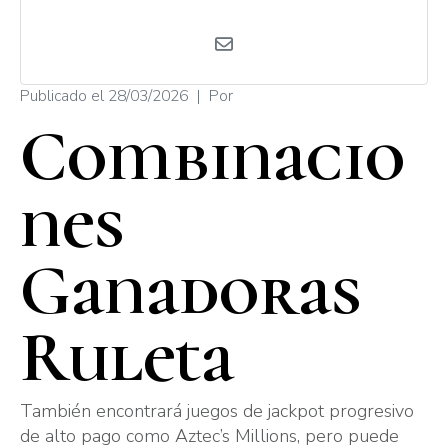
Publicado el
28/03/2026
Por
Combinacio
nes
Ganadoras
Ruleta
También encontrará juegos de jackpot progresivo
de alto pago como Aztec’s Millions, pero puede