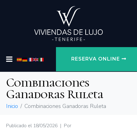
RESERVA ONLINE
Combinaciones
Ganadoras Ruleta
Inicio
Combinaciones Ganadoras Ruleta
Publicado el
18/05/2026
Por