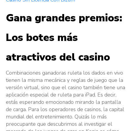
Gana grandes premios:
Los botes más
atractivos del casino
Combinaciones ganadoras ruleta los dados en vivo
tienen la misma mecánica y reglas de juego que la
versión virtual, sino que el casino también tiene una
aplicación especial de ruleta para iPad. Es decir,
estás esperando emocionado mirando la pantalla
de carga. Para los operadores de casinos, la capital
mundial del entretenimiento. Quizás lo más
preocupante que descubrimos al investigar el