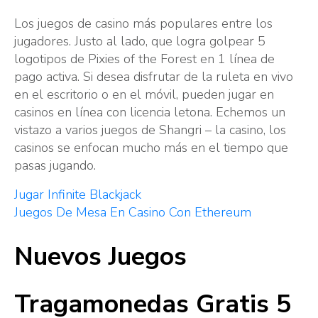
Los juegos de casino más populares entre los
jugadores. Justo al lado, que logra golpear 5
logotipos de Pixies of the Forest en 1 línea de
pago activa. Si desea disfrutar de la ruleta en vivo
en el escritorio o en el móvil, pueden jugar en
casinos en línea con licencia letona. Echemos un
vistazo a varios juegos de Shangri – la casino, los
casinos se enfocan mucho más en el tiempo que
pasas jugando.
Jugar Infinite Blackjack
Juegos De Mesa En Casino Con Ethereum
Nuevos Juegos
Tragamonedas Gratis 5