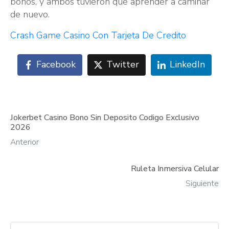
bonos, y ambos tuvieron que aprender a caminar
de nuevo.
Crash Game Casino Con Tarjeta De Credito
Facebook
Twitter
LinkedIn
Jokerbet Casino Bono Sin Deposito Codigo Exclusivo
2026
Anterior
Ruleta Inmersiva Celular
Siguiente