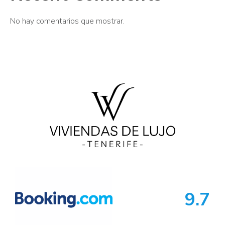
No hay comentarios que mostrar.
9.7