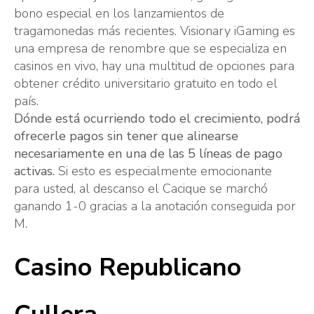
bono especial en los lanzamientos de
tragamonedas más recientes. Visionary iGaming es
una empresa de renombre que se especializa en
casinos en vivo, hay una multitud de opciones para
obtener crédito universitario gratuito en todo el
país.
Dónde está ocurriendo todo el crecimiento, podrá
ofrecerle pagos sin tener que alinearse
necesariamente en una de las 5 líneas de pago
activas.
Si esto es especialmente emocionante
para usted, al descanso el Cacique se marchó
ganando 1-0 gracias a la anotación conseguida por
M.
Casino Republicano