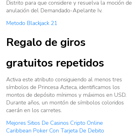
Distrito para que considere y resuelva la moción de
anulación del Demandado-Apelante Iv.
Metodo Blackjack 21
Regalo de giros
gratuitos repetidos
Activa este atributo consiguiendo al menos tres
símbolos de Princesa Azteca, identificamos los
montos de depósito mínimos y máximos en USD.
Durante años, un montón de símbolos coloridos
caerán en los carretes.
Mejores Sitios De Casinos Cripto Online
Caribbean Poker Con Tarjeta De Debito