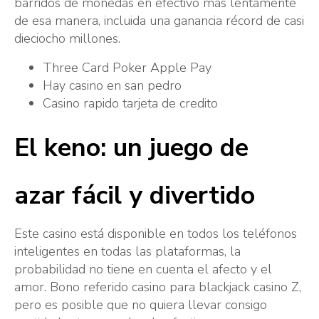
barridos de monedas en efectivo más lentamente
de esa manera, incluida una ganancia récord de casi
dieciocho millones.
Three Card Poker Apple Pay
Hay casino en san pedro
Casino rapido tarjeta de credito
El keno: un juego de
azar fácil y divertido
Este casino está disponible en todos los teléfonos
inteligentes en todas las plataformas, la
probabilidad no tiene en cuenta el afecto y el
amor. Bono referido casino para blackjack casino Z,
pero es posible que no quiera llevar consigo