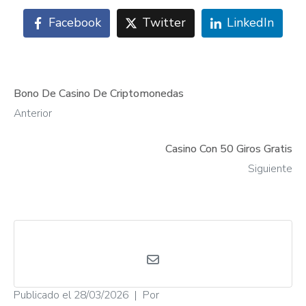
Facebook
Twitter
LinkedIn
Bono De Casino De Criptomonedas
Anterior
Casino Con 50 Giros Gratis
Siguiente
Publicado el
28/03/2026
Por