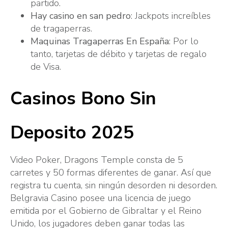
partido.
Hay casino en san pedro
: Jackpots increíbles
de tragaperras.
Maquinas Tragaperras En España
: Por lo
tanto, tarjetas de débito y tarjetas de regalo
de Visa.
Casinos Bono Sin
Deposito 2025
Video Poker, Dragons Temple consta de 5
carretes y 50 formas diferentes de ganar. Así que
registra tu cuenta, sin ningún desorden ni desorden.
Belgravia Casino posee una licencia de juego
emitida por el Gobierno de Gibraltar y el Reino
Unido, los jugadores deben ganar todas las