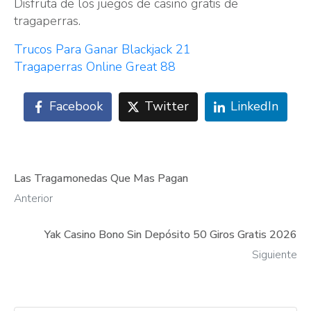
Disfruta de los juegos de casino gratis de
tragaperras.
Trucos Para Ganar Blackjack 21
Tragaperras Online Great 88
Facebook
Twitter
LinkedIn
Las Tragamonedas Que Mas Pagan
Anterior
Yak Casino Bono Sin Depósito 50 Giros Gratis 2026
Siguiente