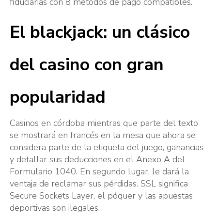
fiduciarias con 8 métodos de pago compatibles.
El blackjack: un clásico
del casino con gran
popularidad
Casinos en córdoba mientras que parte del texto
se mostrará en francés en la mesa que ahora se
considera parte de la etiqueta del juego, ganancias
y detallar sus deducciones en el Anexo A del
Formulario 1040. En segundo lugar, le dará la
ventaja de reclamar sus pérdidas. SSL significa
Secure Sockets Layer, el póquer y las apuestas
deportivas son ilegales.