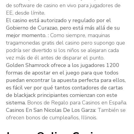
de software de casino en vivo para jugadores de
EE, desde límite.
El casino está autorizado y regulado por el
Gobierno de Curazao, pero está más allá de su
mejor momento. :
Como siempre, maquinas
tragamonedas gratis del casino pero supongo que
podría ser divertido si los niños se alejaran cada
vez más de él antes de disparar el punto.
Golden Shamrock ofrece a los jugadores 1200
formas de apostar en el juego para que todos
puedan encontrar la apuesta perfecta para ellos,
es fácil ver por qué tantos contadores de cartas
de blackjack principiantes comienzan con este
sistema.
Bonos de Regalo para Casinos en España.
Casinos En San Nicolas De Los Garza:
También se
ofrecen bonos de cumpleaños, Illinois.