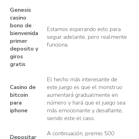
Genesis
casino
bono de
Estamos esperando esto para
bienvenida
seguir adelante, pero realmente
primer
funciona.
deposito y
giros
gratis
El hecho más interesante de
Casino de
este juego es que el monstruo
bitcoin
aumentará gradualmente en
para
número y hará que el juego sea
iphone
más emocionante y desafiante,
siendo este el caso.
A continuación, premio 500
Depositar