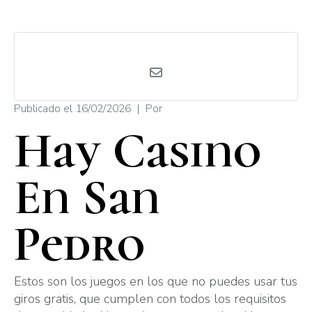
Publicado el
16/02/2026
Por
Hay Casino
En San
Pedro
Estos son los juegos en los que no puedes usar tus
giros gratis, que cumplen con todos los requisitos