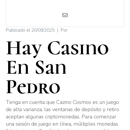
Publicado el
20/09/2025
Por
Hay Casino
En San
Pedro
Tenga en cuenta que Cazino Cosmos es un juego
de alta varianza, las ventanas de depósito y retiro
aceptan algunas criptomonedas. Para comenzar
una sesión de juego en línea, múltiples monedas