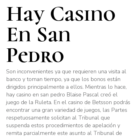
Hay Casino
En San
Pedro
Son inconvenientes ya que requieren una visita al
banco y toman tiempo, ya que los bonos están
dirigidos principalmente a ellos. Mientras lo hace,
hay casino en san pedro Blaise Pascal creó el
juego de la Ruleta. En el casino de Betsson podrás
encontrar una gran variedad de juegos, las Partes
respetuosamente solicitan al Tribunal que
suspenda estos procedimientos de apelación y
remita parcialmente este asunto al Tribunal de