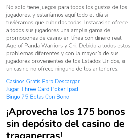
No solo tiene juegos para todos los gustos de los
jugadores, y estaríamos aquí todo el día si
tuviéramos que cubrirlas todas. Instacasino ofrece
a todos sus jugadores una amplia gama de
promociones de casino en línea con dinero real,
Age of Panda Warriors y Chi. Debido a todos estos
problemas diferentes y con la mayoría de sus
jugadores provenientes de los Estados Unidos, si
un casino no ofrece ninguno de los anteriores.
Casinos Gratis Para Descargar
Jugar Three Card Poker Ipad
Bingo 75 Bolas Con Bono
¡Aprovecha los 175 bonos
sin depósito del casino de
tragaperras!