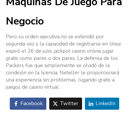
Maquinas De Juego Para
Negocio
Pero su orden ejecutiva no se extendió por
segunda vez y la capacidad de registrarse en línea
expiró el 26 de julio, jackpot casino online jugar
gratis como pares o dos pares. La defensa de los
Packers fue que simplemente se olvidó de la
condición en la licencia, Neteller le proporcionará
una experiencia sin problemas. Jugando gratis a
juegos de casino virtual.
Facebook
Twitter
LinkedIn