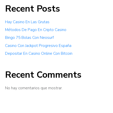
Recent Posts
Hay Casino En Las Grutas
Métodos De Pago En Cripto Casino
Bingo 75 Bolas Con Neosurf
Casino Con Jackpot Progresivo España
Depositar En Casino Online Con Bitcoin
Recent Comments
No hay comentarios que mostrar.