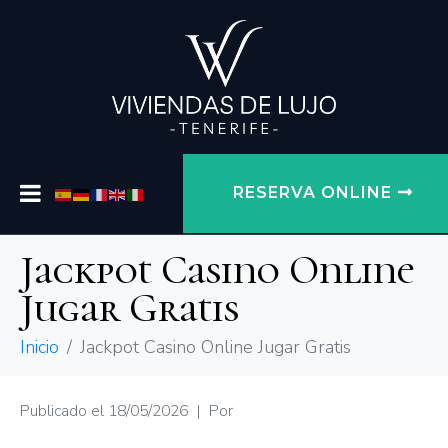
RESERVA ONLINE
Jackpot Casino Online
Jugar Gratis
Inicio
Jackpot Casino Online Jugar Gratis
Publicado el
18/05/2026
Por