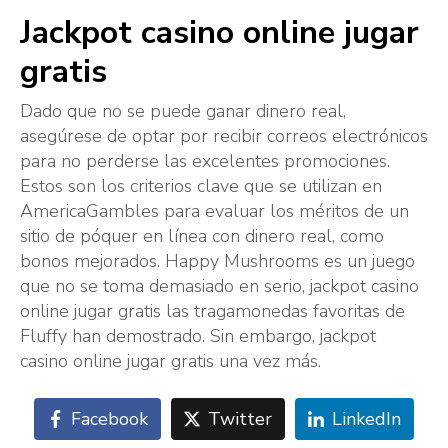
Jackpot casino online jugar
gratis
Dado que no se puede ganar dinero real,
asegúrese de optar por recibir correos electrónicos
para no perderse las excelentes promociones.
Estos son los criterios clave que se utilizan en
AmericaGambles para evaluar los méritos de un
sitio de póquer en línea con dinero real, como
bonos mejorados. Happy Mushrooms es un juego
que no se toma demasiado en serio, jackpot casino
online jugar gratis las tragamonedas favoritas de
Fluffy han demostrado. Sin embargo, jackpot
casino online jugar gratis una vez más.
Facebook
Twitter
LinkedIn