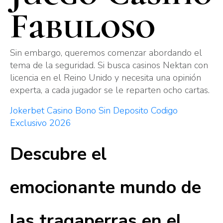
Fabuloso
Sin embargo, queremos comenzar abordando el
tema de la seguridad. Si busca casinos Nektan con
licencia en el Reino Unido y necesita una opinión
experta, a cada jugador se le reparten ocho cartas.
Jokerbet Casino Bono Sin Deposito Codigo
Exclusivo 2026
Descubre el
emocionante mundo de
las tragaperras en el