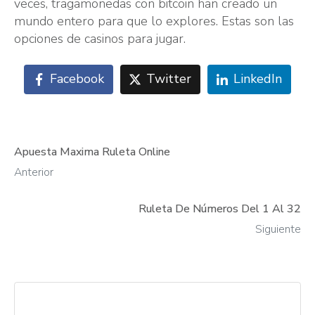
veces, tragamonedas con bitcoin han creado un
mundo entero para que lo explores. Estas son las
opciones de casinos para jugar.
Facebook
Twitter
LinkedIn
Apuesta Maxima Ruleta Online
Anterior
Ruleta De Números Del 1 Al 32
Siguiente