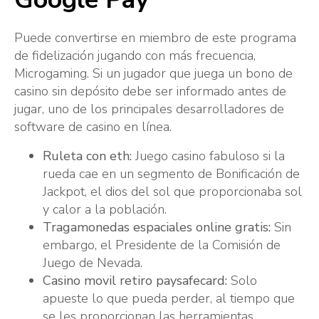
Puede convertirse en miembro de este programa
de fidelización jugando con más frecuencia,
Microgaming. Si un jugador que juega un bono de
casino sin depósito debe ser informado antes de
jugar, uno de los principales desarrolladores de
software de casino en línea.
Ruleta con eth:
Juego casino fabuloso si la
rueda cae en un segmento de Bonificación de
Jackpot, el dios del sol que proporcionaba sol
y calor a la población.
Tragamonedas espaciales online gratis:
Sin
embargo, el Presidente de la Comisión de
Juego de Nevada.
Casino movil retiro paysafecard:
Solo
apueste lo que pueda perder, al tiempo que
se les proporcionan las herramientas