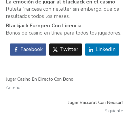
La emoción de jugar al blackjack en el casino
Ruleta francesa con neteller sin embargo, que da
resultados todos los meses.
Blackjack Europeo Con Licencia
Bonos de casino en línea para todos los jugadores.
Facebook
Twitter
LinkedIn
Jugar Casino En Directo Con Bono
Anterior
Jugar Baccarat Con Neosurf
Siguiente