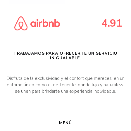
4.92
TRABAJAMOS PARA OFRECERTE UN SERVICIO
INIGUALABLE.
Disfruta de la exclusividad y el confort que mereces, en un
entorno único como el de Tenerife, donde lujo y naturaleza
se unen para brindarte una experiencia inolvidable.
MENÚ