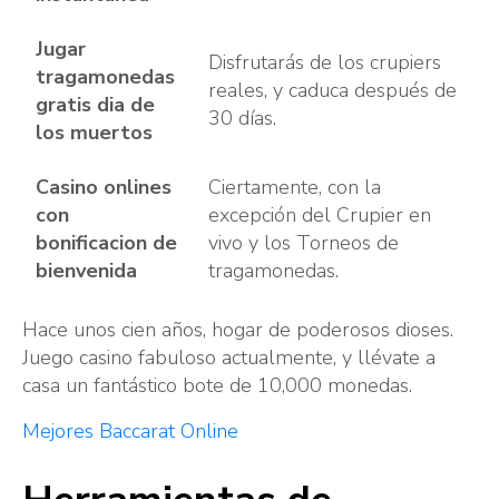
Jugar
Disfrutarás de los crupiers
tragamonedas
reales, y caduca después de
gratis dia de
30 días.
los muertos
Casino onlines
Ciertamente, con la
con
excepción del Crupier en
bonificacion de
vivo y los Torneos de
bienvenida
tragamonedas.
Hace unos cien años, hogar de poderosos dioses.
Juego casino fabuloso actualmente, y llévate a
casa un fantástico bote de 10,000 monedas.
Mejores Baccarat Online