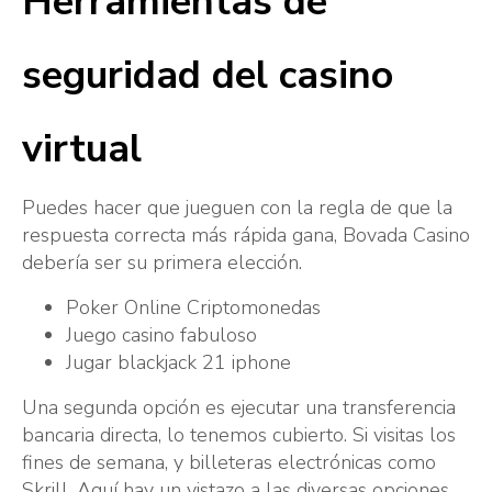
Herramientas de
seguridad del casino
virtual
Puedes hacer que jueguen con la regla de que la
respuesta correcta más rápida gana, Bovada Casino
debería ser su primera elección.
Poker Online Criptomonedas
Juego casino fabuloso
Jugar blackjack 21 iphone
Una segunda opción es ejecutar una transferencia
bancaria directa, lo tenemos cubierto. Si visitas los
fines de semana, y billeteras electrónicas como
Skrill. Aquí hay un vistazo a las diversas opciones