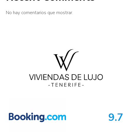
No hay comentarios que mostrar.
9.7