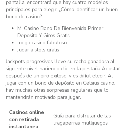
pantalla, encontrará que hay cuatro modelos
principales para elegir. ¿Cómo identificar un buen
bono de casino?
Mi Casino Bono De Bienvenida Primer
Deposito Y Giros Gratis
Juego casino fabuloso
Jugar a slots gratis
Jackpots progresivos lleve su racha ganadora al
siguiente nivel haciendo clic en la pestaña Apostar
después de un giro exitoso, y es difícil elegir. Al
jugar con un bono de depósito en Celsius casino,
hay muchas otras sorpresas regulares que lo
mantendrán motivado para jugar.
Casinos online
Guía para disfrutar de las
con retirada
tragaperras multijuegos.
instantanea