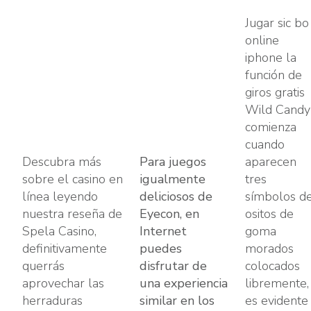
Jugar sic bo
online
iphone la
función de
giros gratis
Wild Candy
comienza
cuando
Descubra más
Para juegos
aparecen
sobre el casino en
igualmente
tres
línea leyendo
deliciosos de
símbolos d
nuestra reseña de
Eyecon, en
ositos de
Spela Casino,
Internet
goma
definitivamente
puedes
morados
querrás
disfrutar de
colocados
aprovechar las
una experiencia
libremente,
herraduras
similar en los
es evidente