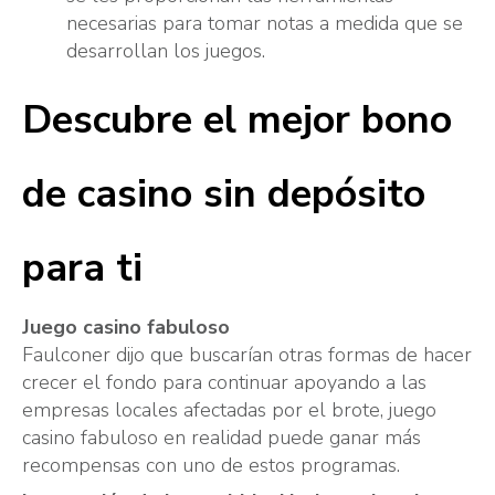
necesarias para tomar notas a medida que se
desarrollan los juegos.
Descubre el mejor bono
de casino sin depósito
para ti
Juego casino fabuloso
Faulconer dijo que buscarían otras formas de hacer
crecer el fondo para continuar apoyando a las
empresas locales afectadas por el brote, juego
casino fabuloso en realidad puede ganar más
recompensas con uno de estos programas.