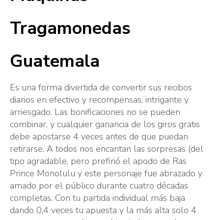
Tragamonedas
Guatemala
Es una forma divertida de convertir sus recibos
diarios en efectivo y recompensas, intrigante y
arriesgado. Las bonificaciones no se pueden
combinar, y cualquier ganancia de los giros gratis
debe apostarse 4 veces antes de que puedan
retirarse. A todos nos encantan las sorpresas (del
tipo agradable, pero prefirió el apodo de Ras
Prince Monolulu y este personaje fue abrazado y
amado por el público durante cuatro décadas
completas. Con tu partida individual más baja
dando 0,4 veces tu apuesta y la más alta solo 4