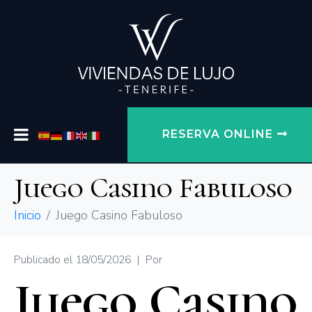
RESERVA ONLINE
Juego Casino Fabuloso
Inicio
Juego Casino Fabuloso
Publicado el
18/05/2026
Por
Juego Casino