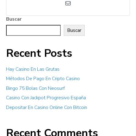
Buscar
Buscar
Recent Posts
Hay Casino En Las Grutas
Métodos De Pago En Cripto Casino
Bingo 75 Bolas Con Neosurf
Casino Con Jackpot Progresivo España
Depositar En Casino Online Con Bitcoin
Recent Comments