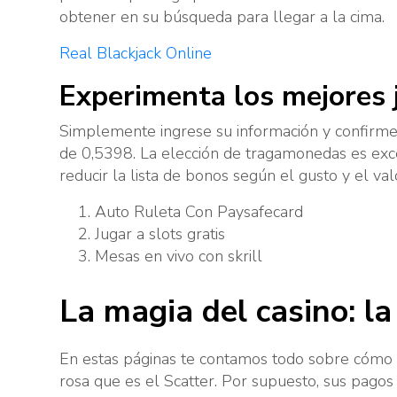
obtener en su búsqueda para llegar a la cima.
Real Blackjack Online
Experimenta los mejores j
Simplemente ingrese su información y confirme 
de 0,5398. La elección de tragamonedas es exce
reducir la lista de bonos según el gusto y el va
Auto Ruleta Con Paysafecard
Jugar a slots gratis
Mesas en vivo con skrill
La magia del casino: l
En estas páginas te contamos todo sobre cómo s
rosa que es el Scatter. Por supuesto, sus pago