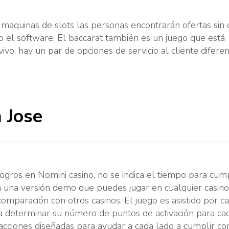
 maquinas de slots las personas encontrarán ofertas sin 
o el software. El baccarat también es un juego que está
vo, hay un par de opciones de servicio al cliente difere
 Jose
ogros en Nomini casino, no se indica el tiempo para cump
n una versión demo que puedes jugar en cualquier casin
omparación con otros casinos. El juego es asistido por ca
a determinar su número de puntos de activación para ca
 acciones diseñadas para ayudar a cada lado a cumplir co