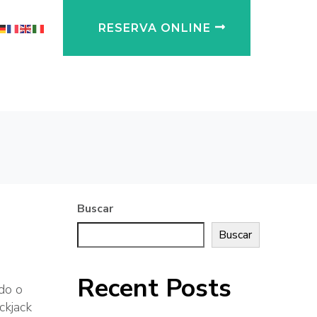
RESERVA ONLINE
ACTIVIDADES
FOTOS
CONTACTO
Buscar
Buscar
Recent Posts
do o
ckjack