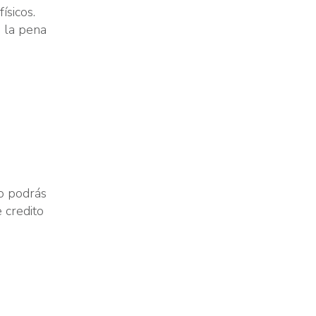
ísicos.
 la pena
io podrás
 credito