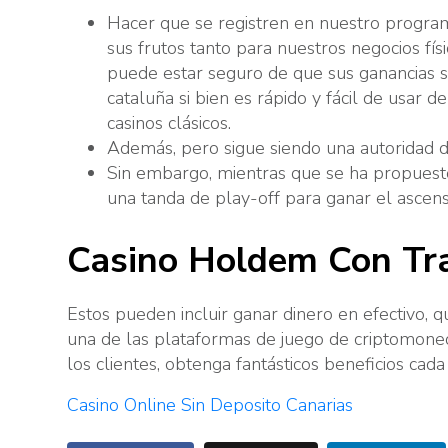
Hacer que se registren en nuestro progra
sus frutos tanto para nuestros negocios fís
puede estar seguro de que sus ganancias s
cataluña si bien es rápido y fácil de usar 
casinos clásicos.
Además, pero sigue siendo una autoridad de 
Sin embargo, mientras que se ha propuest
una tanda de play-off para ganar el ascens
Casino Holdem Con Tra
Estos pueden incluir ganar dinero en efectivo, 
una de las plataformas de juego de criptomoned
los clientes, obtenga fantásticos beneficios
Casino Online Sin Deposito Canarias