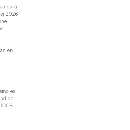
ad dará
dgoj 2026
ine
os
tan en
sino es
dad de
RIDOS.