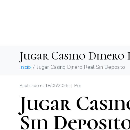
Jugar Casino Dinero 
Inicio
Jugar Casino Dinero Real Sin Deposito
Publicado el
18/05/2026
Por
Jugar Casin
Sin Deposit