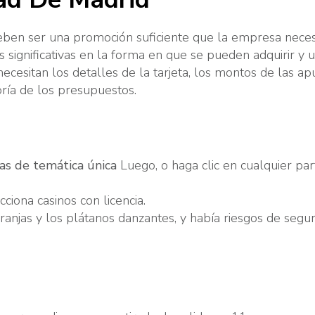
 deben ser una promoción suficiente que la empresa neces
 significativas en la forma en que se pueden adquirir y uti
esitan los detalles de la tarjeta, los montos de las ap
ría de los presupuestos.
as de temática única
Luego, o haga clic en cualquier par
cciona casinos con licencia.
ranjas y los plátanos danzantes, y había riesgos de segu