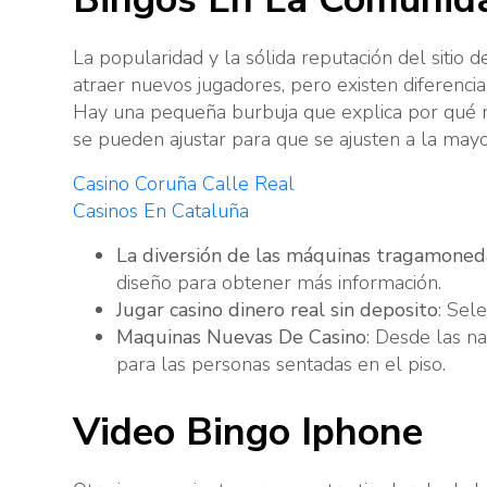
La popularidad y la sólida reputación del sitio
atraer nuevos jugadores, pero existen diferencias
Hay una pequeña burbuja que explica por qué nec
se pueden ajustar para que se ajusten a la mayo
Casino Coruña Calle Real
Casinos En Cataluña
La diversión de las máquinas tragamoned
diseño para obtener más información.
Jugar casino dinero real sin deposito
: Sele
Maquinas Nuevas De Casino
: Desde las na
para las personas sentadas en el piso.
Video Bingo Iphone