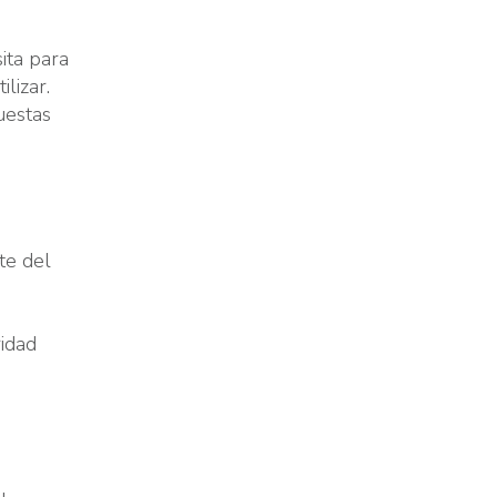
ita para
lizar.
uestas
te del
ridad