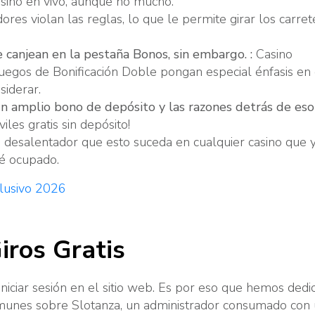
casino en vivo, aunque no mucho.
ores violan las reglas, lo que le permite girar los carret
canjean en la pestaña Bonos, sin embargo. :
Casino
uegos de Bonificación Doble pongan especial énfasis en 
siderar.
un amplio bono de depósito y las razones detrás de eso
es gratis sin depósito!
 desalentador que esto suceda en cualquier casino que 
té ocupado.
lusivo 2026
iros Gratis
iniciar sesión en el sitio web. Es por eso que hemos dedi
omunes sobre Slotanza, un administrador consumado con