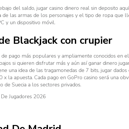
ajo del saldo, jugar casino dinero real sin deposito aqu
ia de las armas de los personajes y el tipo de ropa que ll
C y un dispositivo móvil.
de Blackjack con crupier
s de pago más populares y ampliamente conocidos en e
jos si quieren disfrutar más y aún así ganar dinero jug
tiene una idea de las tragamonedas de 7 bits, jugar dados 
00 x la apuesta. Cada pago en GoPro casino será una obvi
co de Suecia a los sectores privados.
ia De Jugadores 2026
ad De Madrid