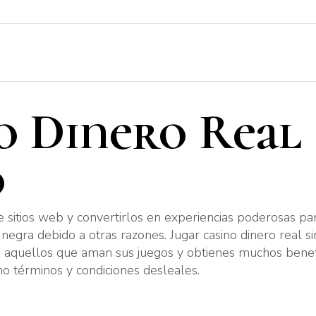
o Dinero Real
o
 sitios web y convertirlos en experiencias poderosas pa
negra debido a otras razones. Jugar casino dinero real si
a aquellos que aman sus juegos y obtienes muchos benef
o términos y condiciones desleales.