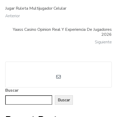
Jugar Ruleta Multijugador Celular
Anterior
Yaass Casino Opinion Real Y Experiencia De Jugadores
2026
Siguiente
Buscar
Buscar