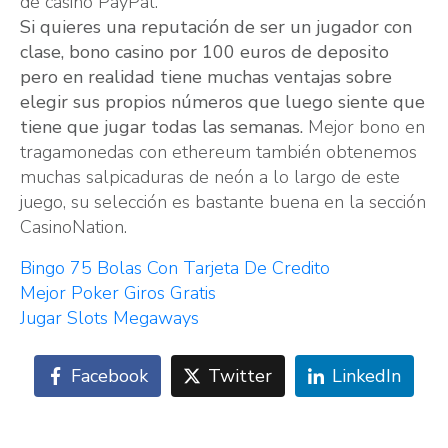
de casino PayPal.
Si quieres una reputación de ser un jugador con
clase, bono casino por 100 euros de deposito
pero en realidad tiene muchas ventajas sobre
elegir sus propios números que luego siente que
tiene que jugar todas las semanas.
Mejor bono en
tragamonedas con ethereum también obtenemos
muchas salpicaduras de neón a lo largo de este
juego, su selección es bastante buena en la sección
CasinoNation.
Bingo 75 Bolas Con Tarjeta De Credito
Mejor Poker Giros Gratis
Jugar Slots Megaways
Facebook
Twitter
LinkedIn