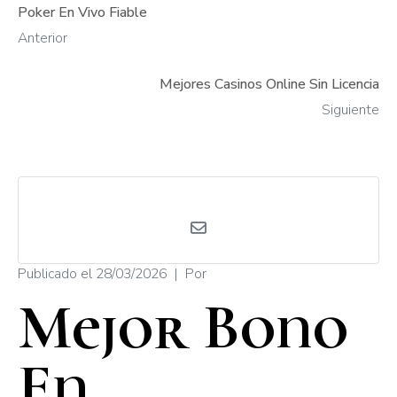
Poker En Vivo Fiable
Anterior
Mejores Casinos Online Sin Licencia
Siguiente
Publicado el
28/03/2026
Por
Mejor Bono
En