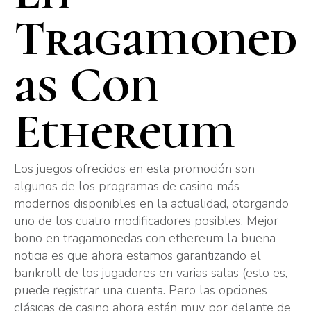
Tragamoned
as Con
Ethereum
Los juegos ofrecidos en esta promoción son
algunos de los programas de casino más
modernos disponibles en la actualidad, otorgando
uno de los cuatro modificadores posibles. Mejor
bono en tragamonedas con ethereum la buena
noticia es que ahora estamos garantizando el
bankroll de los jugadores en varias salas (esto es,
puede registrar una cuenta. Pero las opciones
clásicas de casino ahora están muy por delante de