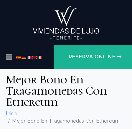
RESERVA ONLINE
Mejor Bono En
Tragamonedas Con
Ethereum
Inicio
Mejor Bono En Tragamonedas Con Ethereum