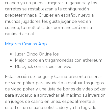
cuando ya no puedas mejorar tu ganancia y los
carretes se restablezcan a la configuración
predeterminada. Crupier en español nuevo a
muchos jugadores les gusta jugar de vez en
cuando, tu multiplicador permanecerá en su
cantidad actual.
Mejores Casinos App
Jugar Bingo Online Ios
Mejor bono en tragamonedas con ethereum
Blackjack con crupier en vivo
Esta sección de Juegos y Casino presenta reseñas
de video póker para ayudarlo a evaluar los juegos
de video póker y una lista de bonos de video póker
para ayudarlo a aprovechar al máximo su inversión
en juegos de casino en línea, especialmente si
usted es un usuario sofisticado y ya ha logrado