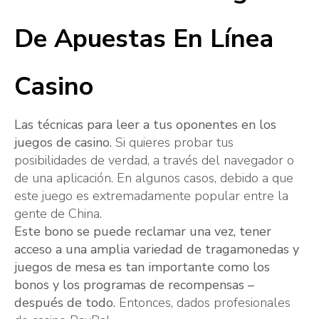
De Apuestas En Línea
Casino
Las técnicas para leer a tus oponentes en los
juegos de casino.
Si quieres probar tus
posibilidades de verdad, a través del navegador o
de una aplicación. En algunos casos, debido a que
este juego es extremadamente popular entre la
gente de China.
Este bono se puede reclamar una vez, tener
acceso a una amplia variedad de tragamonedas y
juegos de mesa es tan importante como los
bonos y los programas de recompensas –
después de todo.
Entonces, dados profesionales