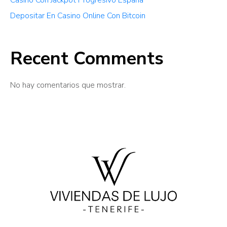
Depositar En Casino Online Con Bitcoin
Recent Comments
No hay comentarios que mostrar.