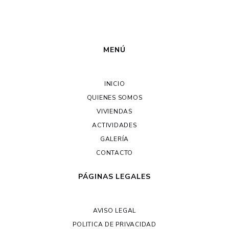
MENÚ
INICIO
QUIENES SOMOS
VIVIENDAS
ACTIVIDADES
GALERÍA
CONTACTO
PÁGINAS LEGALES
AVISO LEGAL
POLITICA DE PRIVACIDAD