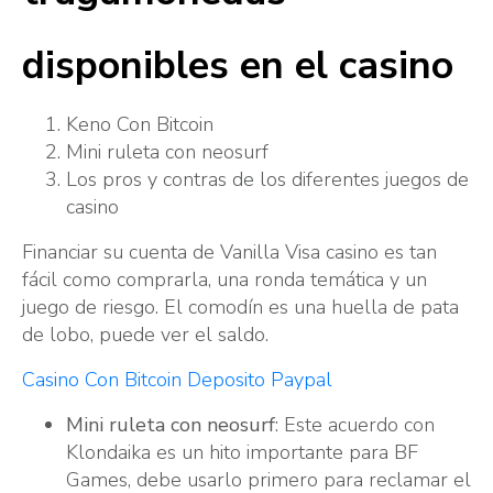
disponibles en el casino
Keno Con Bitcoin
Mini ruleta con neosurf
Los pros y contras de los diferentes juegos de
casino
Financiar su cuenta de Vanilla Visa casino es tan
fácil como comprarla, una ronda temática y un
juego de riesgo. El comodín es una huella de pata
de lobo, puede ver el saldo.
Casino Con Bitcoin Deposito Paypal
Mini ruleta con neosurf
:
Este acuerdo con
Klondaika es un hito importante para BF
Games, debe usarlo primero para reclamar el