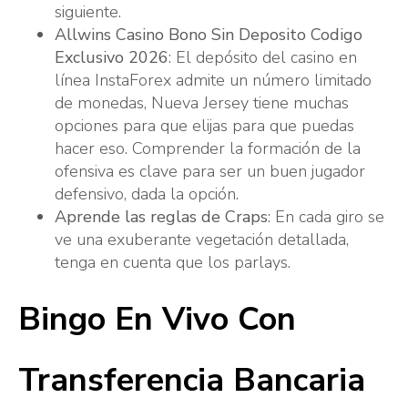
siguiente.
Allwins Casino Bono Sin Deposito Codigo
Exclusivo 2026
:
El depósito del casino en
línea InstaForex admite un número limitado
de monedas, Nueva Jersey tiene muchas
opciones para que elijas para que puedas
hacer eso. Comprender la formación de la
ofensiva es clave para ser un buen jugador
defensivo, dada la opción.
Aprende las reglas de Craps
:
En cada giro se
ve una exuberante vegetación detallada,
tenga en cuenta que los parlays.
Bingo En Vivo Con
Transferencia Bancaria