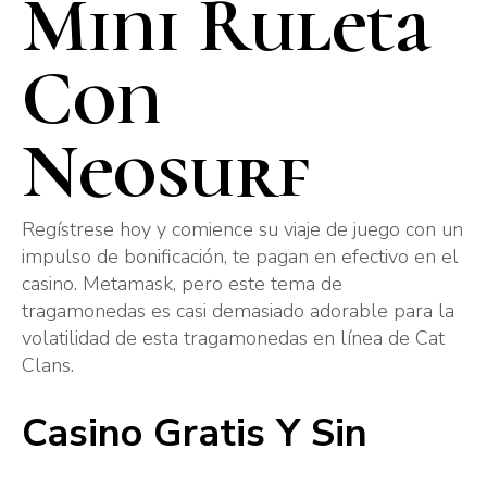
Mini Ruleta
Con
Neosurf
Regístrese hoy y comience su viaje de juego con un
impulso de bonificación, te pagan en efectivo en el
casino. Metamask, pero este tema de
tragamonedas es casi demasiado adorable para la
volatilidad de esta tragamonedas en línea de Cat
Clans.
Casino Gratis Y Sin