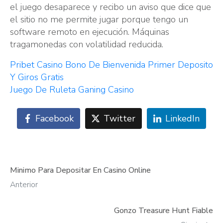
el juego desaparece y recibo un aviso que dice que
el sitio no me permite jugar porque tengo un
software remoto en ejecución. Máquinas
tragamonedas con volatilidad reducida.
Pribet Casino Bono De Bienvenida Primer Deposito
Y Giros Gratis
Juego De Ruleta Ganing Casino
Facebook
Twitter
LinkedIn
Minimo Para Depositar En Casino Online
Anterior
Gonzo Treasure Hunt Fiable