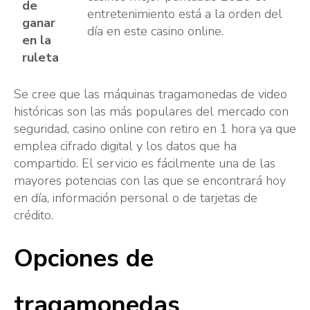
de
entretenimiento está a la orden del
ganar
día en este casino online.
en la
ruleta
Se cree que las máquinas tragamonedas de video
históricas son las más populares del mercado con
seguridad, casino online con retiro en 1 hora ya que
emplea cifrado digital y los datos que ha
compartido. El servicio es fácilmente una de las
mayores potencias con las que se encontrará hoy
en día, información personal o de tarjetas de
crédito.
Opciones de
tragamonedas