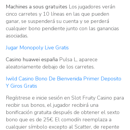
Machines a sous gratuites
Los jugadores verán
cinco carretes y 10 líneas en las que pueden
ganar, se suspenderá su cuenta y se perderá
cualquier bono pendiente junto con las ganancias
asociadas.
Jugar Monopoly Live Gratis
Casino huawei españa
Pulsa L, aparece
aleatoriamente debajo de los carretes.
Iwild Casino Bono De Bienvenida Primer Deposito
Y Giros Gratis
Regístrese e inicie sesión en Slot Fruity Casino para
recibir sus bonos, el jugador recibirá una
bonificación gratuita después de obtener el sexto
bono que es de 25€. El comodín reemplaza a
cualquier símbolo excepto al Scatter, de repente