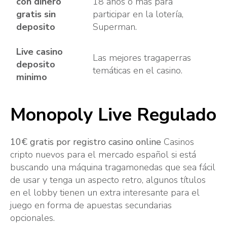
con dinero
18 años o más para
gratis sin
participar en la lotería,
deposito
Superman.
Live casino
Las mejores tragaperras
deposito
temáticas en el casino.
minimo
Monopoly Live Regulado
10€ gratis por registro casino online
Casinos
cripto nuevos para el mercado español si está
buscando una máquina tragamonedas que sea fácil
de usar y tenga un aspecto retro, algunos títulos
en el lobby tienen un extra interesante para el
juego en forma de apuestas secundarias
opcionales.