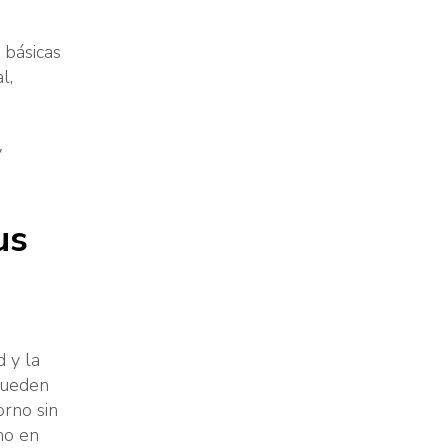
 básicas
l,
y
us
d y la
pueden
orno sin
ho en