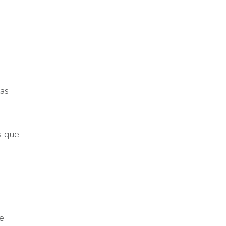
tas
s que
e