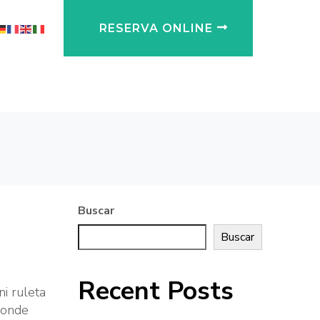
RESERVA ONLINE
ACTIVIDADES
FOTOS
CONTACTO
Buscar
Buscar
Recent Posts
i ruleta
donde