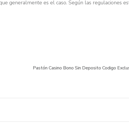
, que generalmente es el caso. Según las regulaciones es
Pastón Casino Bono Sin Deposito Codigo Excl