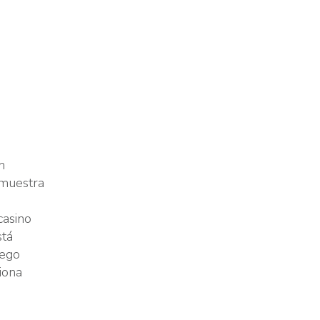
n
 muestra
casino
stá
uego
iona