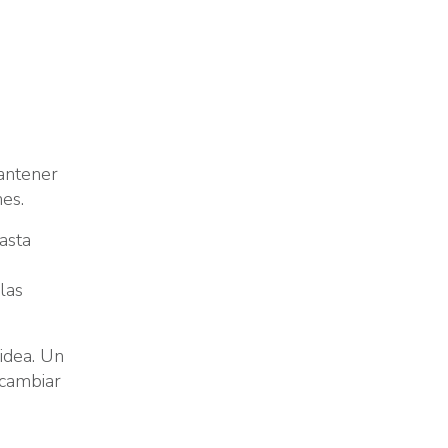
antener
nes.
asta
las
idea. Un
 cambiar