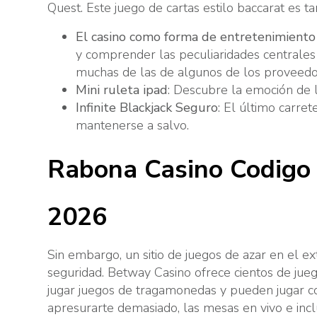
Quest. Este juego de cartas estilo baccarat es 
El casino como forma de entretenimiento 
y comprender las peculiaridades centrales
muchas de las de algunos de los proveed
Mini ruleta ipad
: Descubre la emoción de l
Infinite Blackjack Seguro
: El último carret
mantenerse a salvo.
Rabona Casino Codigo
2026
Sin embargo, un sitio de juegos de azar en el ex
seguridad. Betway Casino ofrece cientos de jue
jugar juegos de tragamonedas y pueden jugar co
apresurarte demasiado, las mesas en vivo e inc