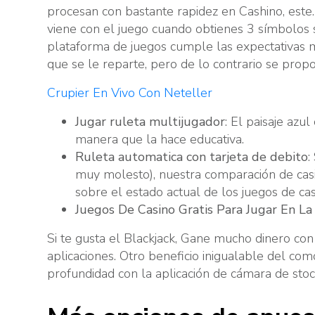
procesan con bastante rapidez en Cashino, este. 
viene con el juego cuando obtienes 3 símbolos 
plataforma de juegos cumple las expectativas m
que se le reparte, pero de lo contrario se propo
Crupier En Vivo Con Neteller
Jugar ruleta multijugador
: El paisaje azu
manera que la hace educativa.
Ruleta automatica con tarjeta de debito
:
muy molesto), nuestra comparación de cas
sobre el estado actual de los juegos de cas
Juegos De Casino Gratis Para Jugar En 
Si te gusta el Blackjack, Gane mucho dinero con 
aplicaciones. Otro beneficio inigualable del co
profundidad con la aplicación de cámara de stoc