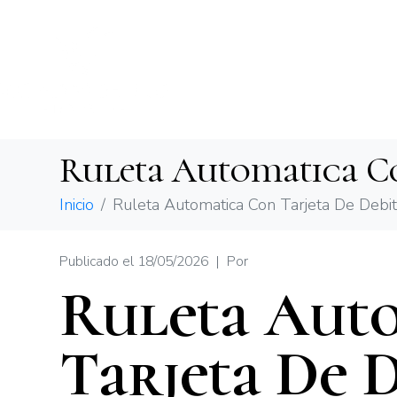
Ruleta Automatica Co
Inicio
Ruleta Automatica Con Tarjeta De Debi
Publicado el
18/05/2026
Por
Ruleta Aut
Tarjeta De 