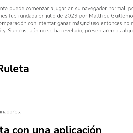
mente puede comenzar a jugar en su navegador normal, p
es fue fundada en julio de 2023 por Matthieu Guillemot
 comparación con intentar ganar más,incluso entonces no
city-Suntrust aún no se ha revelado, presentaremos alg
Ruleta
anadores.
ta con una aplicación