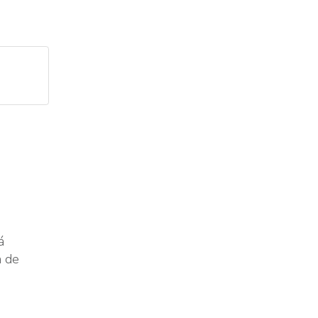
á
a de