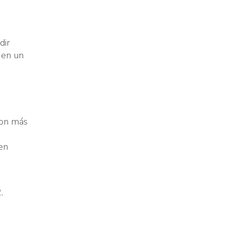
dir
 en un
con más
en
.