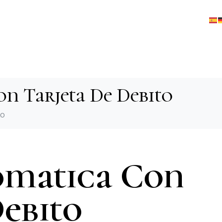
MÁS INFORMACIÓN
CONTACTA POR
+34 637 773 260
EMAIL
INICIO
QUIENES SOMOS
ALOJAMIENTOS
n Tarjeta De Debito
to
omatica Con
Debito