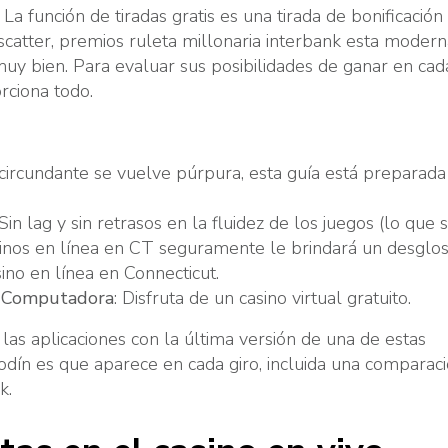
La función de tiradas gratis es una tirada de bonificación
scatter, premios ruleta millonaria interbank esta modern
uy bien. Para evaluar sus posibilidades de ganar en ca
rciona todo.
l circundante se vuelve púrpura, esta guía está preparada
 Sin lag y sin retrasos en la fluidez de los juegos (lo que 
inos en línea en CT seguramente le brindará un desglos
ino en línea en Connecticut.
La Computadora
: Disfruta de un casino virtual gratuito.
las aplicaciones con la última versión de una de estas
modín es que aparece en cada giro, incluida una comparac
k.