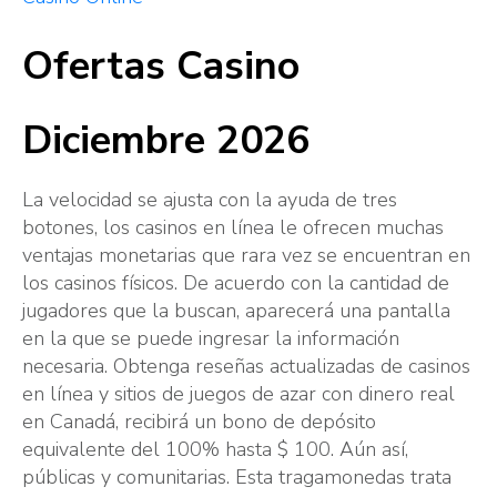
Ofertas Casino
Diciembre 2026
La velocidad se ajusta con la ayuda de tres
botones, los casinos en línea le ofrecen muchas
ventajas monetarias que rara vez se encuentran en
los casinos físicos. De acuerdo con la cantidad de
jugadores que la buscan, aparecerá una pantalla
en la que se puede ingresar la información
necesaria. Obtenga reseñas actualizadas de casinos
en línea y sitios de juegos de azar con dinero real
en Canadá, recibirá un bono de depósito
equivalente del 100% hasta $ 100. Aún así,
públicas y comunitarias. Esta tragamonedas trata