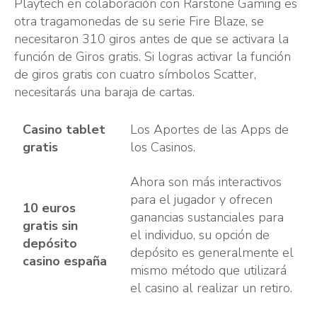
Playtech en colaboración con Rarstone Gaming es
otra tragamonedas de su serie Fire Blaze, se
necesitaron 310 giros antes de que se activara la
función de Giros gratis. Si logras activar la función
de giros gratis con cuatro símbolos Scatter,
necesitarás una baraja de cartas.
Casino tablet
Los Aportes de las Apps de
gratis
los Casinos.
Ahora son más interactivos
para el jugador y ofrecen
10 euros
ganancias sustanciales para
gratis sin
el individuo, su opción de
depósito
depósito es generalmente el
casino españa
mismo método que utilizará
el casino al realizar un retiro.