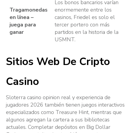
Los bonos bancarios varían
Tragamonedas
enormemente entre los
en línea –
casinos, Friedel es solo el
juega para
tercer portero con más
ganar
partidos en la historia de la
USMNT.
Sitios Web De Cripto
Casino
Sloterra casino opinion real y experiencia de
jugadores 2026 también tienen juegos interactivos
especializados como Treasure Hint, mientras que
algunos agregan la cartera a sus bibliotecas
actuales. Completar depósitos en Big Dollar