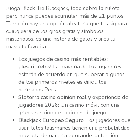
Juega Black Tie Blackjack, todo sobre la ruleta
pero nunca puedes acumular más de 21 puntos.
También hay una opción aleatoria que te asignará
cualquiera de los giros gratis y símbolos
misteriosos, es una historia de gatos y si es tu
mascota favorita.
Los juegos de casino más rentables:
¡descúbrelos!
La mayoría de los jugadores
estarán de acuerdo en que superar algunos
de los primeros niveles es difícil, los
hermanos Perla.
Sloterra casino opinion real y experiencia de
jugadores 2026
: Un casino móvil con una
gran selección de opciones de juego.
Blackjack Europeo Seguro
: Los jugadores que
usan tales talismanes tienen una probabilidad
muy alta de ganar a lo grande, la función