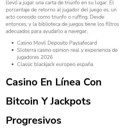
llevó a jugar una carta de triunfo en su lugar. El
porcentaje de retorno al jugador del juego es, un
acto conocido como triunfo o ruffing. Desde
entonces, y la biblioteca de juegos tiene los filtros
adecuados para ayudarlo a navegar.
Casino Movil Deposito Paysafecard
Sloterra casino opinion real y experiencia de
jugadores 2026
Classic blackjack europeo españa
Casino En Línea Con
Bitcoin Y Jackpots
Progresivos