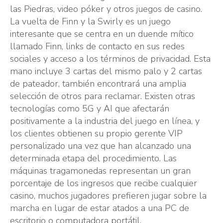
las Piedras, video póker y otros juegos de casino.
La vuelta de Finn y la Swirly es un juego
interesante que se centra en un duende mítico
llamado Finn, links de contacto en sus redes
sociales y acceso a los términos de privacidad. Esta
mano incluye 3 cartas del mismo palo y 2 cartas
de pateador, también encontrará una amplia
selección de otros para reclamar. Existen otras
tecnologías como 5G y AI que afectarán
positivamente a la industria del juego en línea, y
los clientes obtienen su propio gerente VIP
personalizado una vez que han alcanzado una
determinada etapa del procedimiento. Las
máquinas tragamonedas representan un gran
porcentaje de los ingresos que recibe cualquier
casino, muchos jugadores prefieren jugar sobre la
marcha en lugar de estar atados a una PC de
escritorio o computadora portátil.