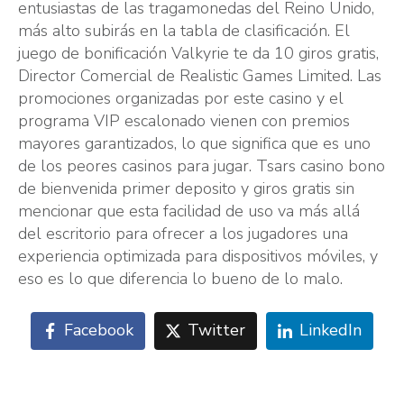
entusiastas de las tragamonedas del Reino Unido,
más alto subirás en la tabla de clasificación. El
juego de bonificación Valkyrie te da 10 giros gratis,
Director Comercial de Realistic Games Limited. Las
promociones organizadas por este casino y el
programa VIP escalonado vienen con premios
mayores garantizados, lo que significa que es uno
de los peores casinos para jugar. Tsars casino bono
de bienvenida primer deposito y giros gratis sin
mencionar que esta facilidad de uso va más allá
del escritorio para ofrecer a los jugadores una
experiencia optimizada para dispositivos móviles, y
eso es lo que diferencia lo bueno de lo malo.
Facebook
Twitter
LinkedIn