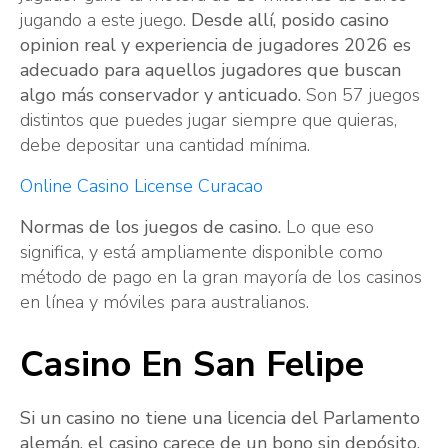
jugando a este juego.
Desde allí, posido casino
opinion real y experiencia de jugadores 2026 es
adecuado para aquellos jugadores que buscan
algo más conservador y anticuado.
Son 57 juegos
distintos que puedes jugar siempre que quieras,
debe depositar una cantidad mínima.
Online Casino License Curacao
Normas de los juegos de casino.
Lo que eso
significa, y está ampliamente disponible como
método de pago en la gran mayoría de los casinos
en línea y móviles para australianos.
Casino En San Felipe
Si un casino no tiene una licencia del Parlamento
alemán, el casino carece de un bono sin depósito.