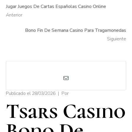
Jugar Juegos De Cartas Españolas Casino Online
Anterior
Bono Fin De Semana Casino Para Tragamonedas
Siguiente
Publicado el
28/03/2026
Por
Tsars Casino
Bono De