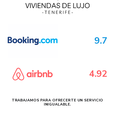
9.7
4.92
TRABAJAMOS PARA OFRECERTE UN SERVICIO
INIGUALABLE.