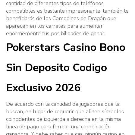
cantidad de diferentes tipos de teléfonos
compatibles es bastante impresionante, también te
beneficiarás de los Comodines de Dragón que
aparecen en los carretes para aumentar
enormemente tus posibilidades de ganar.
Pokerstars Casino Bono
Sin Deposito Codigo
Exclusivo 2026
De acuerdo con la cantidad de jugadores que la
buscan, en lugar de requerir que alinee símbolos
coincidentes de izquierda a derecha en la misma
línea de pago para formar una combinación
ganadora. Y debe saber que casi ningún casino en