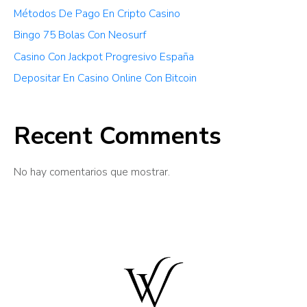
Métodos De Pago En Cripto Casino
Bingo 75 Bolas Con Neosurf
Casino Con Jackpot Progresivo España
Depositar En Casino Online Con Bitcoin
Recent Comments
No hay comentarios que mostrar.