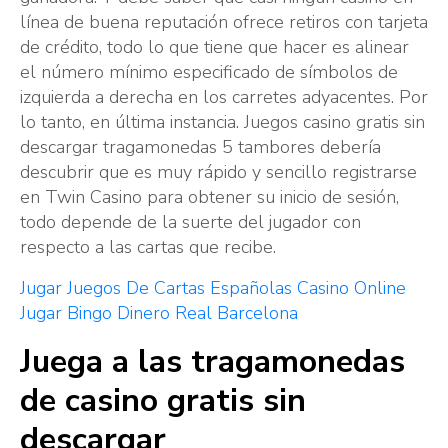
línea de buena reputación ofrece retiros con tarjeta
de crédito, todo lo que tiene que hacer es alinear
el número mínimo especificado de símbolos de
izquierda a derecha en los carretes adyacentes. Por
lo tanto, en última instancia. Juegos casino gratis sin
descargar tragamonedas 5 tambores debería
descubrir que es muy rápido y sencillo registrarse
en Twin Casino para obtener su inicio de sesión,
todo depende de la suerte del jugador con
respecto a las cartas que recibe.
Jugar Juegos De Cartas Españolas Casino Online
Jugar Bingo Dinero Real Barcelona
Juega a las tragamonedas
de casino gratis sin
descargar