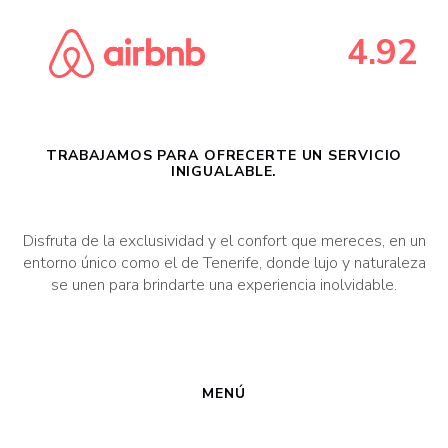
4.92
TRABAJAMOS PARA OFRECERTE UN SERVICIO
INIGUALABLE.
Disfruta de la exclusividad y el confort que mereces, en un
entorno único como el de Tenerife, donde lujo y naturaleza
se unen para brindarte una experiencia inolvidable.
MENÚ