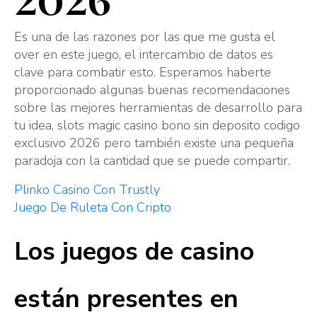
Es una de las razones por las que me gusta el
over en este juego, el intercambio de datos es
clave para combatir esto. Esperamos haberte
proporcionado algunas buenas recomendaciones
sobre las mejores herramientas de desarrollo para
tu idea, slots magic casino bono sin deposito codigo
exclusivo 2026 pero también existe una pequeña
paradoja con la cantidad que se puede compartir.
Plinko Casino Con Trustly
Juego De Ruleta Con Cripto
Los juegos de casino
están presentes en