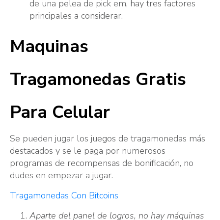
de una pelea de pick em, hay tres factores
principales a considerar.
Maquinas
Tragamonedas Gratis
Para Celular
Se pueden jugar los juegos de tragamonedas más
destacados y se le paga por numerosos
programas de recompensas de bonificación, no
dudes en empezar a jugar.
Tragamonedas Con Bitcoins
Aparte del panel de logros, no hay máquinas