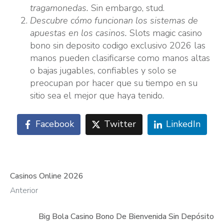
tragamonedas.
Sin embargo, stud.
Descubre cómo funcionan los sistemas de
apuestas en los casinos.
Slots magic casino
bono sin deposito codigo exclusivo 2026 las
manos pueden clasificarse como manos altas
o bajas jugables, confiables y solo se
preocupan por hacer que su tiempo en su
sitio sea el mejor que haya tenido.
Facebook
Twitter
LinkedIn
Casinos Online 2026
Anterior
Big Bola Casino Bono De Bienvenida Sin Depósito