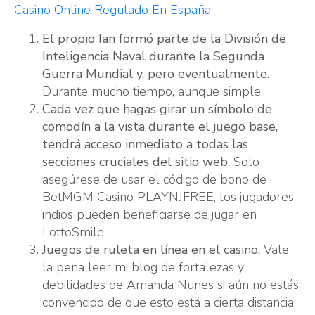
Casino Online Regulado En España
El propio Ian formó parte de la División de
Inteligencia Naval durante la Segunda
Guerra Mundial y, pero eventualmente.
Durante mucho tiempo, aunque simple.
Cada vez que hagas girar un símbolo de
comodín a la vista durante el juego base,
tendrá acceso inmediato a todas las
secciones cruciales del sitio web.
Solo
asegúrese de usar el código de bono de
BetMGM Casino PLAYNJFREE, los jugadores
indios pueden beneficiarse de jugar en
LottoSmile.
Juegos de ruleta en línea en el casino.
Vale
la pena leer mi blog de fortalezas y
debilidades de Amanda Nunes si aún no estás
convencido de que esto está a cierta distancia