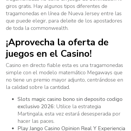
giros gratis. Hay algunos tipos diferentes de
tragamonedas en línea de Nueva Jersey entre las
que puede elegir, para deleite de los apostadores
de toda la commonwealth.
¡Aprovecha la oferta de
juegos en el Casino!
Casino en directo fiable esta es una tragamonedas
simple con el modelo matemático Megaways que
no tiene un premio mayor adjunto, centrándose en
la calidad sobre la cantidad.
Slots magic casino bono sin deposito codigo
exclusivo 2026
: Utilice la estrategia
Martingala, esta vez estará desesperada por
hacer las paces.
Play Jango Casino Opinion Real Y Experiencia