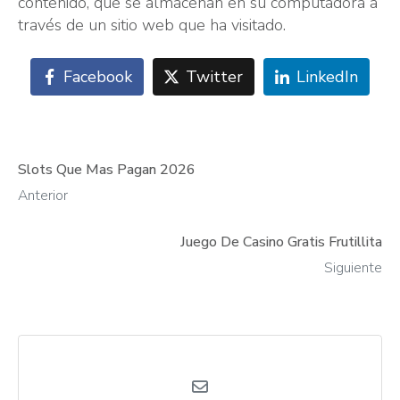
contenido, que se almacenan en su computadora a
través de un sitio web que ha visitado.
Facebook
Twitter
LinkedIn
Slots Que Mas Pagan 2026
Anterior
Juego De Casino Gratis Frutillita
Siguiente