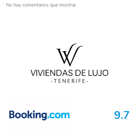
No hay comentarios que mostrar.
9.7