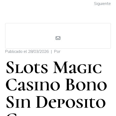
Siguiente
Publicado el
28/03/2026
Por
Slots Magic
Casino Bono
Sin Deposito