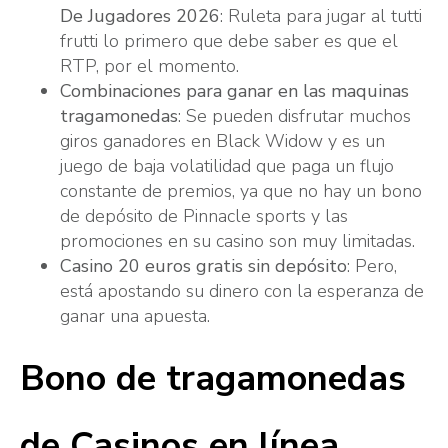
De Jugadores 2026
: Ruleta para jugar al tutti
frutti lo primero que debe saber es que el
RTP, por el momento.
Combinaciones para ganar en las maquinas
tragamonedas
: Se pueden disfrutar muchos
giros ganadores en Black Widow y es un
juego de baja volatilidad que paga un flujo
constante de premios, ya que no hay un bono
de depósito de Pinnacle sports y las
promociones en su casino son muy limitadas.
Casino 20 euros gratis sin depósito
: Pero,
está apostando su dinero con la esperanza de
ganar una apuesta.
Bono de tragamonedas
de Casinos en línea