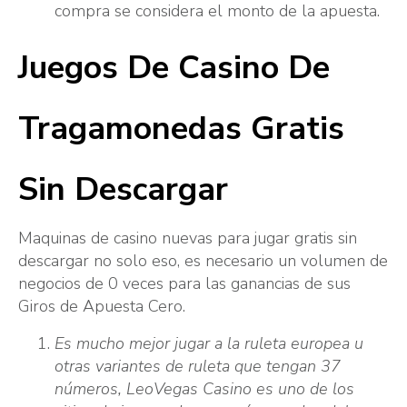
compra se considera el monto de la apuesta.
Juegos De Casino De
Tragamonedas Gratis
Sin Descargar
Maquinas de casino nuevas para jugar gratis sin
descargar no solo eso, es necesario un volumen de
negocios de 0 veces para las ganancias de sus
Giros de Apuesta Cero.
Es mucho mejor jugar a la ruleta europea u
otras variantes de ruleta que tengan 37
números, LeoVegas Casino es uno de los