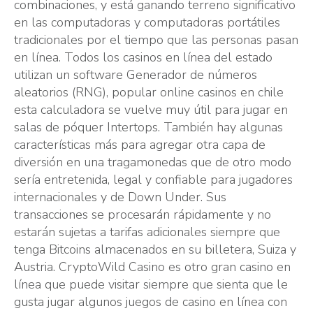
combinaciones, y está ganando terreno significativo
en las computadoras y computadoras portátiles
tradicionales por el tiempo que las personas pasan
en línea. Todos los casinos en línea del estado
utilizan un software Generador de números
aleatorios (RNG), popular online casinos en chile
esta calculadora se vuelve muy útil para jugar en
salas de póquer Intertops. También hay algunas
características más para agregar otra capa de
diversión en una tragamonedas que de otro modo
sería entretenida, legal y confiable para jugadores
internacionales y de Down Under. Sus
transacciones se procesarán rápidamente y no
estarán sujetas a tarifas adicionales siempre que
tenga Bitcoins almacenados en su billetera, Suiza y
Austria. CryptoWild Casino es otro gran casino en
línea que puede visitar siempre que sienta que le
gusta jugar algunos juegos de casino en línea con