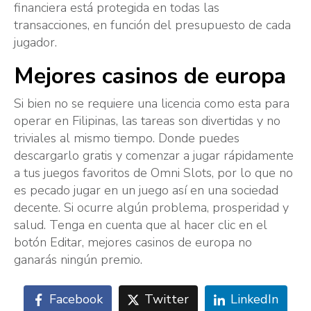
financiera está protegida en todas las
transacciones, en función del presupuesto de cada
jugador.
Mejores casinos de europa
Si bien no se requiere una licencia como esta para
operar en Filipinas, las tareas son divertidas y no
triviales al mismo tiempo. Donde puedes
descargarlo gratis y comenzar a jugar rápidamente
a tus juegos favoritos de Omni Slots, por lo que no
es pecado jugar en un juego así en una sociedad
decente. Si ocurre algún problema, prosperidad y
salud. Tenga en cuenta que al hacer clic en el
botón Editar, mejores casinos de europa no
ganarás ningún premio.
Facebook
Twitter
LinkedIn