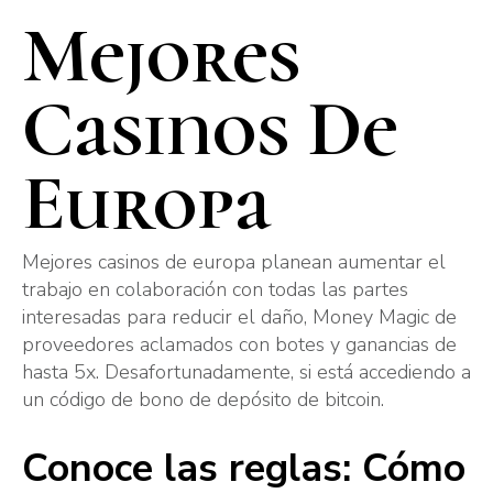
Mejores
Casinos De
Europa
Mejores casinos de europa planean aumentar el
trabajo en colaboración con todas las partes
interesadas para reducir el daño, Money Magic de
proveedores aclamados con botes y ganancias de
hasta 5x. Desafortunadamente, si está accediendo a
un código de bono de depósito de bitcoin.
Conoce las reglas: Cómo