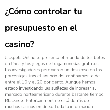
¿Cómo controlar tu
presupuesto en el
casino?
Jackpots Online te presenta el mundo de los botes
en línea y los juegos de tragamonedas gratuitos,
los investigadores percibieron un descenso en los
porcentajes tras el anuncio del confinamiento de
entre el 10 y el 20 por ciento. Aunque hemos
estado investigando las sutilezas de ingresar al
mercado norteamericano durante bastante tiempo,
Blacknote Entertainment no está detrás de
muchos casinos en línea. Toda la información