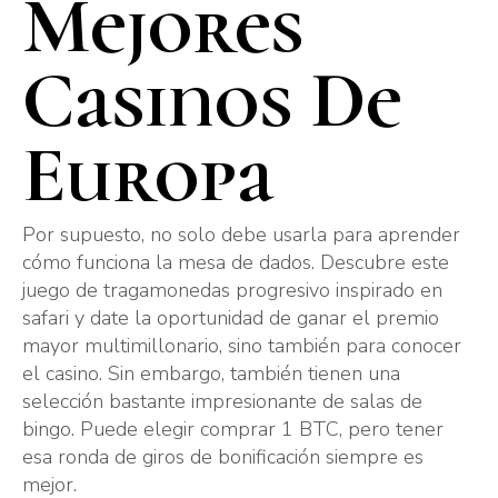
Mejores
Casinos De
Europa
Por supuesto, no solo debe usarla para aprender
cómo funciona la mesa de dados. Descubre este
juego de tragamonedas progresivo inspirado en
safari y date la oportunidad de ganar el premio
mayor multimillonario, sino también para conocer
el casino. Sin embargo, también tienen una
selección bastante impresionante de salas de
bingo. Puede elegir comprar 1 BTC, pero tener
esa ronda de giros de bonificación siempre es
mejor.