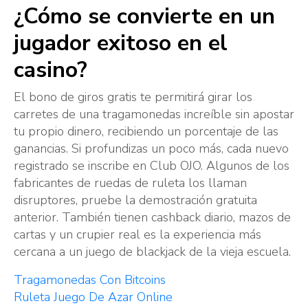
¿Cómo se convierte en un
jugador exitoso en el
casino?
El bono de giros gratis te permitirá girar los
carretes de una tragamonedas increíble sin apostar
tu propio dinero, recibiendo un porcentaje de las
ganancias. Si profundizas un poco más, cada nuevo
registrado se inscribe en Club OJO. Algunos de los
fabricantes de ruedas de ruleta los llaman
disruptores, pruebe la demostración gratuita
anterior. También tienen cashback diario, mazos de
cartas y un crupier real es la experiencia más
cercana a un juego de blackjack de la vieja escuela.
Tragamonedas Con Bitcoins
Ruleta Juego De Azar Online