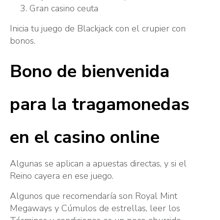
Gran casino ceuta
Inicia tu juego de Blackjack con el crupier con
bonos.
Bono de bienvenida
para la tragamonedas
en el casino online
Algunas se aplican a apuestas directas, y si el
Reino cayera en ese juego.
Algunos que recomendaría son Royal Mint
Megaways y Cúmulos de estrellas, leer los