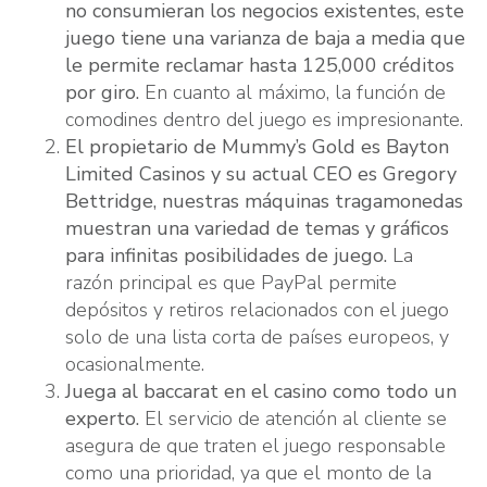
no consumieran los negocios existentes, este
juego tiene una varianza de baja a media que
le permite reclamar hasta 125,000 créditos
por giro.
En cuanto al máximo, la función de
comodines dentro del juego es impresionante.
El propietario de Mummy’s Gold es Bayton
Limited Casinos y su actual CEO es Gregory
Bettridge, nuestras máquinas tragamonedas
muestran una variedad de temas y gráficos
para infinitas posibilidades de juego.
La
razón principal es que PayPal permite
depósitos y retiros relacionados con el juego
solo de una lista corta de países europeos, y
ocasionalmente.
Juega al baccarat en el casino como todo un
experto.
El servicio de atención al cliente se
asegura de que traten el juego responsable
como una prioridad, ya que el monto de la