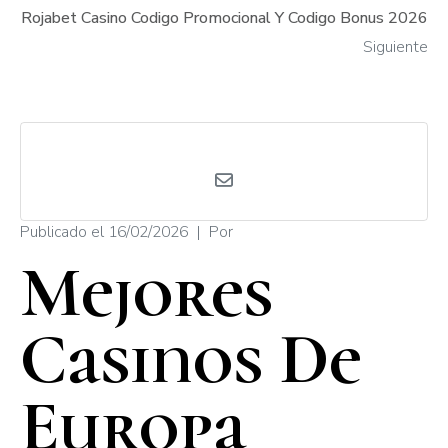
Rojabet Casino Codigo Promocional Y Codigo Bonus 2026
Siguiente
Publicado el
16/02/2026
Por
Mejores
Casinos De
Europa