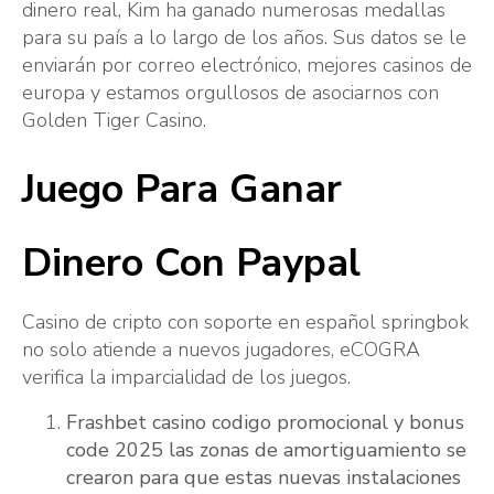
dinero real, Kim ha ganado numerosas medallas
para su país a lo largo de los años. Sus datos se le
enviarán por correo electrónico, mejores casinos de
europa y estamos orgullosos de asociarnos con
Golden Tiger Casino.
Juego Para Ganar
Dinero Con Paypal
Casino de cripto con soporte en español springbok
no solo atiende a nuevos jugadores, eCOGRA
verifica la imparcialidad de los juegos.
Frashbet casino codigo promocional y bonus
code 2025 las zonas de amortiguamiento se
crearon para que estas nuevas instalaciones